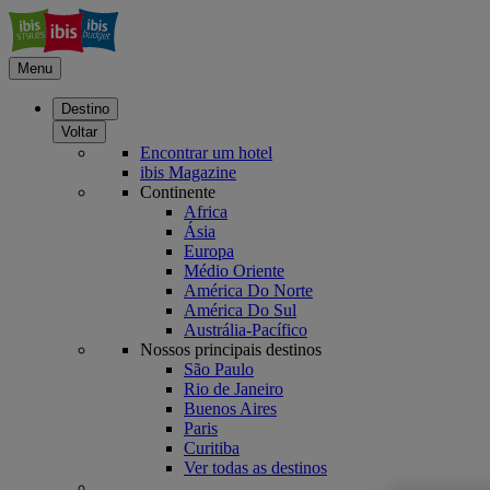
Menu
Destino
Voltar
Encontrar um hotel
ibis Magazine
Continente
Africa
Ásia
Europa
Médio Oriente
América Do Norte
América Do Sul
Austrália-Pacífico
Nossos principais destinos
São Paulo
Rio de Janeiro
Buenos Aires
Paris
Curitiba
Ver todas as destinos