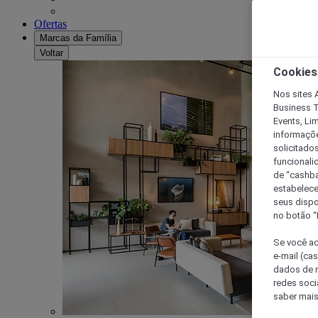
Ofertas
Marcas da Família
Voltar
Cookies
Nos sites A
Business T
Events, Li
informaçõe
solicitado
funcionali
de “cashba
estabelece
seus dispo
no botão “
Se você ac
e-mail (ca
dados de n
redes soci
saber mais