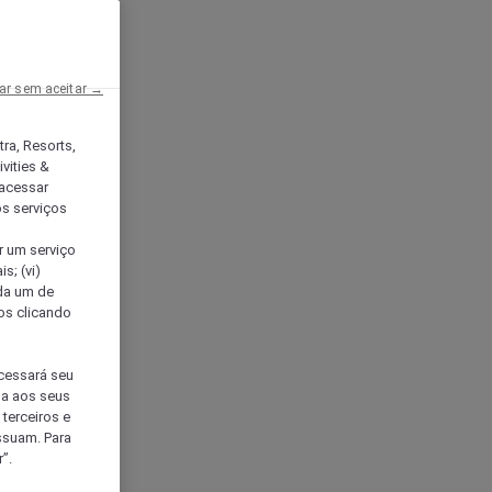
ar sem aceitar →
tra, Resorts,
vities &
acessar
os serviços
er um serviço
s; (vi)
ada um de
sos clicando
ocessará seu
da aos seus
terceiros e
ssuam. Para
”.