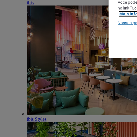
ibis
Você poder
no link "C
Mais inf
Nossos pa
ibis Styles