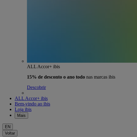
ALL Accor+ ibis
15% de desconto o ano todo
nas marcas ibis
Descobrir
ALL Accor+ ibis
Bem-vindo ao ibis
Loja ibis
Mais
EN
Voltar