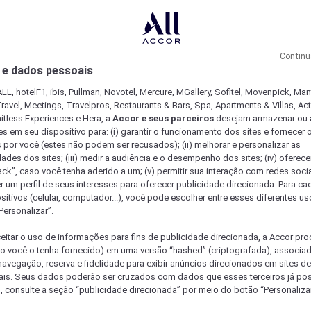
Continu
 e dados pessoais
LL, hotelF1, ibis, Pullman, Novotel, Mercure, MGallery, Sofitel, Movenpick, Man
ravel, Meetings, Travelpros, Restaurants & Bars, Spa, Apartments & Villas, Acti
mitless Experiences e Hera, a
Accor e seus parceiros
desejam armazenar ou 
s em seu dispositivo para: (i) garantir o funcionamento dos sites e fornecer 
s por você (estes não podem ser recusados); (ii) melhorar e personalizar as
dades dos sites; (iii) medir a audiência e o desempenho dos sites; (iv) oferec
ck”, caso você tenha aderido a um; (v) permitir sua interação com redes sociai
r um perfil de seus interesses para oferecer publicidade direcionada. Para c
sitivos (celular, computador...), você pode escolher entre esses diferentes u
Personalizar”.
eitar o uso de informações para fins de publicidade direcionada, a Accor pr
so você o tenha fornecido) em uma versão “hashed” (criptografada), associa
avegação, reserva e fidelidade para exibir anúncios direcionados em sites de 
ais. Seus dados poderão ser cruzados com dados que esses terceiros já po
, consulte a seção “publicidade direcionada” por meio do botão “Personalizar