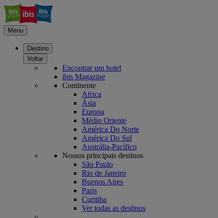
Menu
Destino
Voltar
Encontrar um hotel
ibis Magazine
Continente
Africa
Ásia
Europa
Médio Oriente
América Do Norte
América Do Sul
Austrália-Pacífico
Nossos principais destinos
São Paulo
Rio de Janeiro
Buenos Aires
Paris
Curitiba
Ver todas as destinos