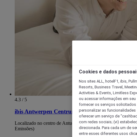
Cookies e dados pessoai
Nos sites ALL, hotelF1, ibis, Pul
Resorts, Business Travel, Meetin
Activities & Events, Limitless Ex
ou acessar informações em seu di
4.3 / 5
fornecer os serviços solicitados
personalizar as funcionalidades d
ibis Antwerpen Centrum
oferecer um serviço de “cashback
com redes sociais; (vi) estabele
Localizado no centro de Antuérpia (Zona de Baixas
direcionada. Para cada um de seu
Emissões)
entre esses diferentes usos clic