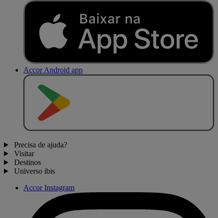
Accor Android app
D
I
S
P
O
N
Í
V
E
L
N
O
Precisa de ajuda?
Visitar
Destinos
Universo ibis
Accor Instagram