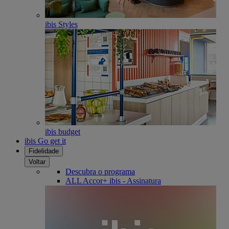
ibis Styles
ibis budget
ibis Go get it
Fidelidade
Voltar
Descubra o programa
ALL Accor+ ibis - Assinatura