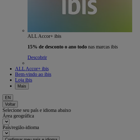
ALL Accor+ ibis
15% de desconto o ano todo
nas marcas ibis
Descobrir
ALL Accor+ ibis
Bem-vindo ao ibis
Loja ibis
Mais
EN
Voltar
Selecione seu país e idioma abaixo
Área geográfica
País/região-idioma
Confirmar meu país e idioma