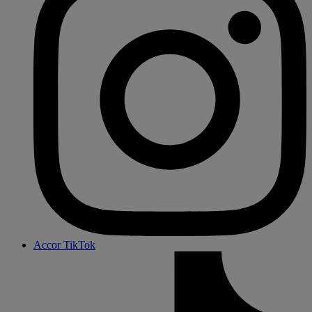
Accor TikTok