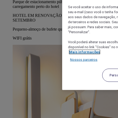
Parque de estacionamento público com estações de
carregamento perto do hotel
Se você aceitar o uso de inform
seu e-mail (caso você o tenha f
HOTEL EM RENOVAÇÃO ATÉ AO FINAL DE
aos seus dados de navegação, re
SETEMBRO
de terceiros e redes sociais. S
já possuam. Para saber mais, co
Pequeno-almoço de bufete quente e frio
“Personalizar”.
WIFI grátis
Você poderá alterar suas escolh
disponível no link "Cookies" no 
Mais informações
Nossos parceiros
Pers