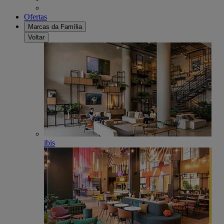
Ofertas
Marcas da Família
Voltar
ibis