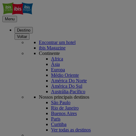
Menu
Destino
Voltar
Encontrar um hotel
ibis Magazine
Continente
Africa
Ásia
Europa
Médio Oriente
América Do Norte
América Do Sul
Austrália-Pacífico
Nossos principais destinos
São Paulo
Rio de Janeiro
Buenos Aires
Paris
Curitiba
Ver todas as destinos