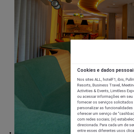
Cookies e dados pessoai
Nos sites ALL, hotelF1, ibis, Pul
Resorts, Business Travel, Meetin
Activities & Events, Limitless Ex
ou acessar informações em seu di
fornecer os serviços solicitados
personalizar as funcionalidades d
oferecer um serviço de “cashback
com redes sociais; (vi) estabele
direcionada. Para cada um de seu
entre esses diferentes usos clic