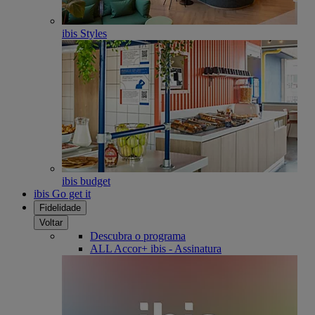
ibis Styles
ibis budget
ibis Go get it
Fidelidade
Voltar
Descubra o programa
ALL Accor+ ibis - Assinatura