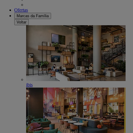
Ofertas
Marcas da Família
Voltar
ibis