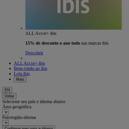
ALL Accor+ ibis
15% de desconto o ano todo
nas marcas ibis
Descobrir
ALL Accor+ ibis
Bem-vindo ao ibis
Loja ibis
Mais
EN
Voltar
Selecione seu país e idioma abaixo
Área geográfica
País/região-idioma
Confirmar meu país e idioma