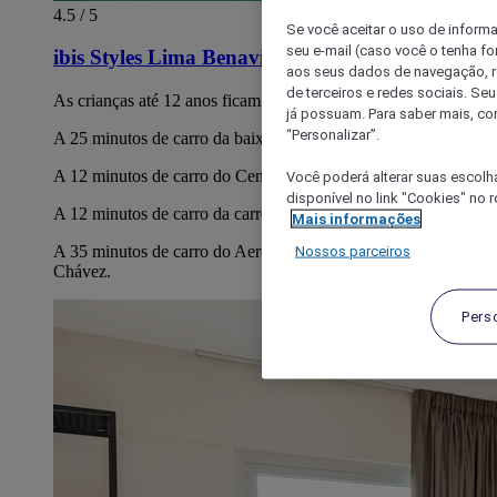
4.5 / 5
Se você aceitar o uso de inform
seu e-mail (caso você o tenha f
ibis Styles Lima Benavides Miraflores
aos seus dados de navegação, re
de terceiros e redes sociais. S
As crianças até 12 anos ficam com os pais gratuitamente
já possuam. Para saber mais, co
“Personalizar”.
A 25 minutos de carro da baixa de Lima.
A 12 minutos de carro do Centro Comercial Larcomar
Você poderá alterar suas escolh
disponível no link "Cookies" no 
A 12 minutos de carro da carretera Oltursa
Mais informações
A 35 minutos de carro do Aeroporto Internacional Jorge
Nossos parceiros
Chávez.
Pers