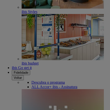
ibis Styles
ibis budget
ibis Go get it
Fidelidade
Voltar
Descubra o programa
ALL Accor+ ibis - Assinatura