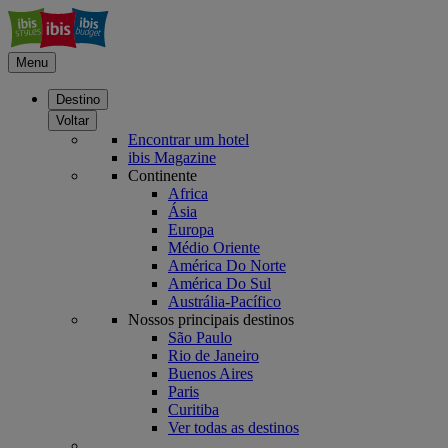
Menu
Destino
Voltar
Encontrar um hotel
ibis Magazine
Continente
Africa
Ásia
Europa
Médio Oriente
América Do Norte
América Do Sul
Austrália-Pacífico
Nossos principais destinos
São Paulo
Rio de Janeiro
Buenos Aires
Paris
Curitiba
Ver todas as destinos