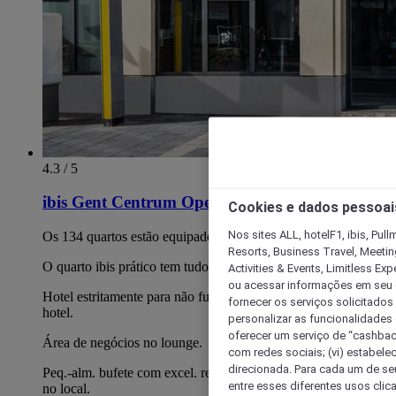
4.3 / 5
ibis Gent Centrum Opera
Cookies e dados pessoai
Nos sites ALL, hotelF1, ibis, Pul
Os 134 quartos estão equipados com a nova cama Sweet Bed.
Resorts, Business Travel, Meetin
O quarto ibis prático tem tudo o que precisa.
Activities & Events, Limitless Ex
ou acessar informações em seu di
Hotel estritamente para não fumadores. WIFI grátis em todo o
fornecer os serviços solicitados
hotel.
personalizar as funcionalidades d
oferecer um serviço de “cashback
Área de negócios no lounge.
com redes sociais; (vi) estabele
direcionada. Para cada um de seu
Peq.-alm. bufete com excel. relaç. qual./preço diário. Estac.
entre esses diferentes usos clic
no local.