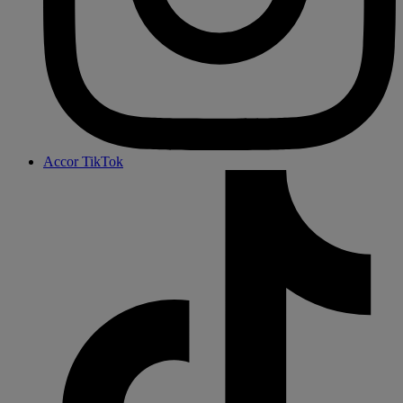
Accor TikTok