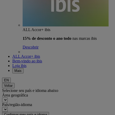
ALL Accor+ ibis
15% de desconto o ano todo
nas marcas ibis
Descobrir
ALL Accor+ ibis
Bem-vindo ao ibis
Loja ibis
Mais
EN
Voltar
Selecione seu país e idioma abaixo
Área geográfica
País/região-idioma
Confirmar meu país e idioma