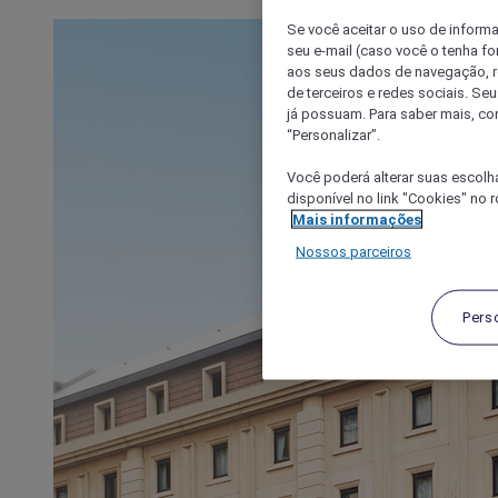
Se você aceitar o uso de inform
seu e-mail (caso você o tenha f
aos seus dados de navegação, re
de terceiros e redes sociais. S
já possuam. Para saber mais, co
“Personalizar”.
Você poderá alterar suas escolh
disponível no link "Cookies" no 
Mais informações
Nossos parceiros
Pers