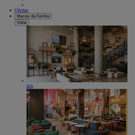
Ofertas
Marcas da Família
Voltar
ibis