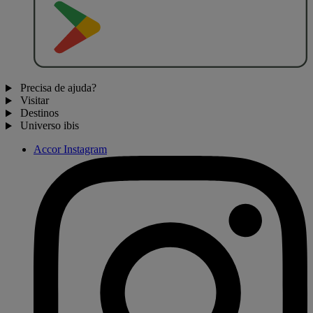
D
I
S
P
O
N
Í
V
E
L
N
O
Precisa de ajuda?
Visitar
Destinos
Universo ibis
Accor Instagram