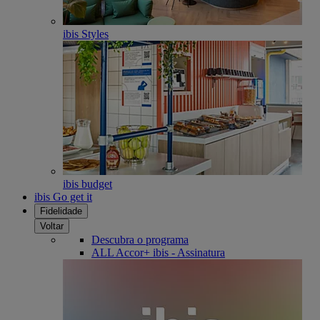
ibis Styles
ibis budget
ibis Go get it
Fidelidade
Voltar
Descubra o programa
ALL Accor+ ibis - Assinatura