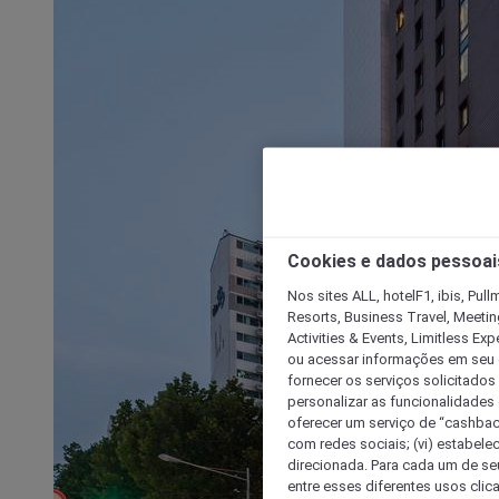
Cookies e dados pessoai
Nos sites ALL, hotelF1, ibis, Pul
Resorts, Business Travel, Meetin
Activities & Events, Limitless Ex
ou acessar informações em seu di
fornecer os serviços solicitados
personalizar as funcionalidades d
oferecer um serviço de “cashback
com redes sociais; (vi) estabele
direcionada. Para cada um de seu
entre esses diferentes usos clic