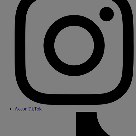
Accor TikTok