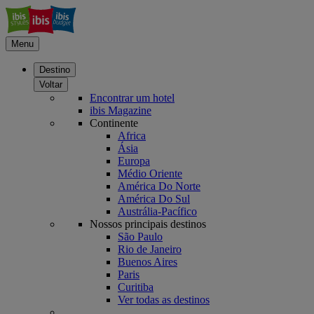
Menu
Destino
Voltar
Encontrar um hotel
ibis Magazine
Continente
Africa
Ásia
Europa
Médio Oriente
América Do Norte
América Do Sul
Austrália-Pacífico
Nossos principais destinos
São Paulo
Rio de Janeiro
Buenos Aires
Paris
Curitiba
Ver todas as destinos