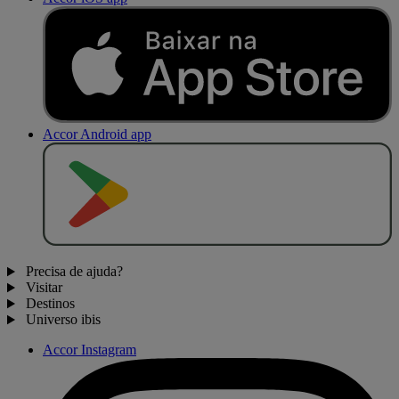
Accor Android app
D
I
S
P
O
N
Í
V
E
L
N
O
Precisa de ajuda?
Visitar
Destinos
Universo ibis
Accor Instagram