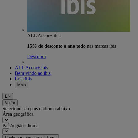
ALL Accor+ ibis
15% de desconto o ano todo
nas marcas ibis
Descobrir
ALL Accor+ ibis
Bem-vindo ao ibis
Loja ibis
Mais
EN
Voltar
Selecione seu país e idioma abaixo
Área geográfica
País/região-idioma
Confirmar meu país e idioma