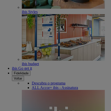
ibis Styles
ibis budget
ibis Go get it
Fidelidade
Voltar
Descubra o programa
ALL Accor+ ibis - Assinatura