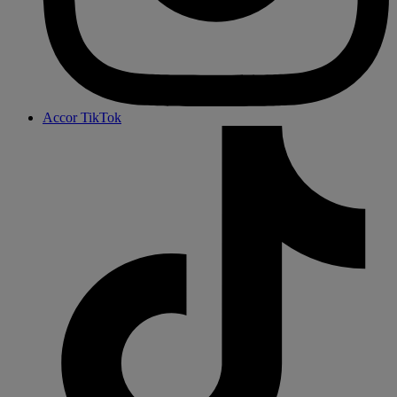
Accor TikTok