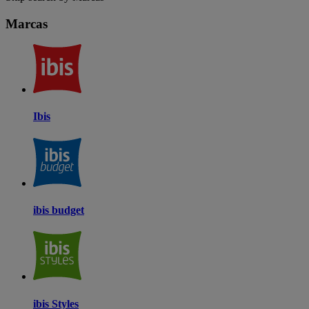
Marcas
Ibis
ibis budget
ibis Styles