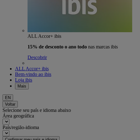
ALL Accor+ ibis
15% de desconto o ano todo
nas marcas ibis
Descobrir
ALL Accor+ ibis
Bem-vindo ao ibis
Loja ibis
Mais
EN
Voltar
Selecione seu país e idioma abaixo
Área geográfica
País/região-idioma
Confirmar meu país e idioma