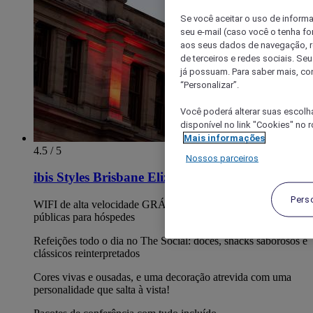
Se você aceitar o uso de inform
seu e-mail (caso você o tenha f
aos seus dados de navegação, re
de terceiros e redes sociais. S
já possuam. Para saber mais, co
“Personalizar”.
Você poderá alterar suas escolh
disponível no link "Cookies" no 
Mais informações
4.5 / 5
Nossos parceiros
ibis Styles Brisbane Elizabeth Street
Pers
WIFI de alta velocidade GRÁTIS incluído em todas as áreas
públicas para hóspedes
Refeições todo o dia no The Social: doces, snacks saborosos e
clássicos reinterpretados
Cores vivas e ousadas, e uma decoração atrevida com uma
personalidade que salta à vista!