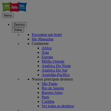
Menu
Destino
Voltar
Encontrar um hotel
ibis Magazine
Continente
Africa
Ásia
Europa
Médio Oriente
América Do Norte
América Do Sul
Austrália-Pacífico
Nossos principais destinos
São Paulo
Rio de Janeiro
Buenos Aires
Paris
Curitiba
Ver todas as destinos