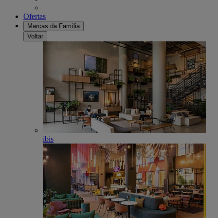
Ofertas
Marcas da Família
Voltar
ibis