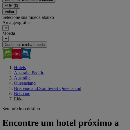
EUR
(€)
Voltar
Selecione sua moeda abaixo
Área geográfica
Moeda
Confirmar minha moeda
Hotels
Australia Pacific
Austrália
Queensland
Brisbane and Southwest Queensland
Brisbane
Ekka
Seu próximo destino
Encontre um hotel próximo a