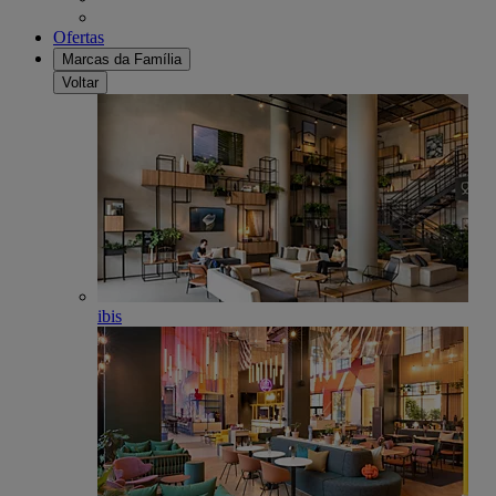
Ofertas
Marcas da Família
Voltar
ibis