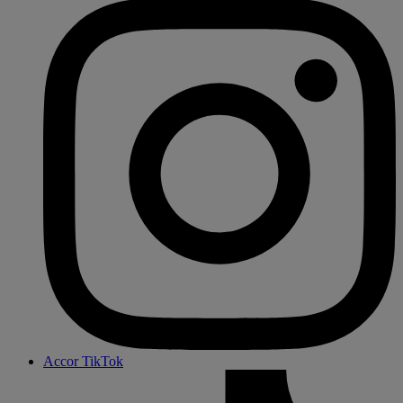
Accor TikTok