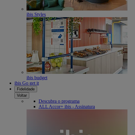
ibis Styles
ibis budget
ibis Go get it
Fidelidade
Voltar
Descubra o programa
ALL Accor+ ibis - Assinatura