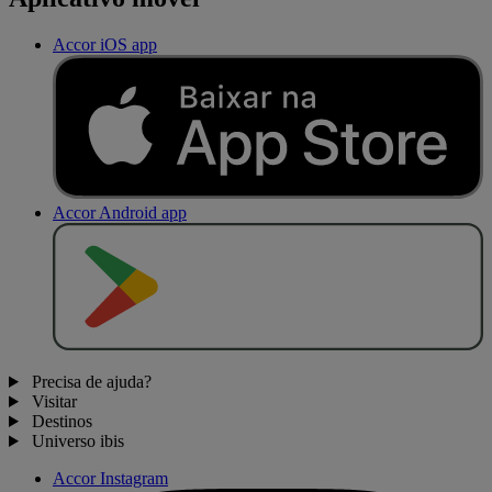
Accor iOS app
Accor Android app
D
I
S
P
O
N
Í
V
E
L
N
O
Precisa de ajuda?
Visitar
Destinos
Universo ibis
Accor Instagram