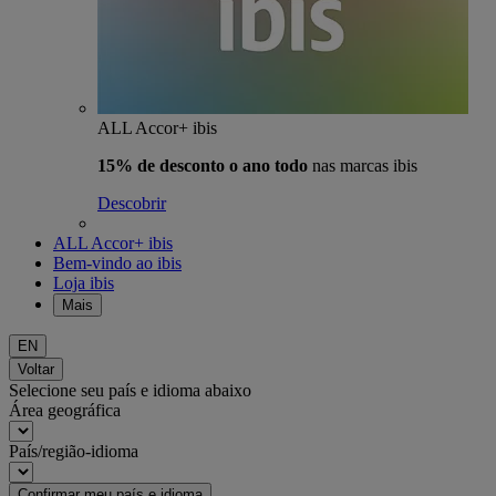
ALL Accor+ ibis
15% de desconto o ano todo
nas marcas ibis
Descobrir
ALL Accor+ ibis
Bem-vindo ao ibis
Loja ibis
Mais
EN
Voltar
Selecione seu país e idioma abaixo
Área geográfica
País/região-idioma
Confirmar meu país e idioma