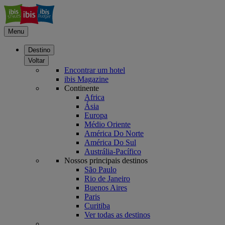
Menu
Destino
Voltar
Encontrar um hotel
ibis Magazine
Continente
Africa
Ásia
Europa
Médio Oriente
América Do Norte
América Do Sul
Austrália-Pacífico
Nossos principais destinos
São Paulo
Rio de Janeiro
Buenos Aires
Paris
Curitiba
Ver todas as destinos