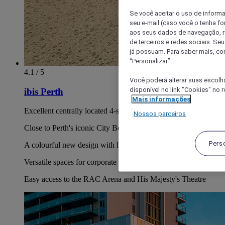
Se você aceitar o uso de inform
seu e-mail (caso você o tenha f
aos seus dados de navegação, re
de terceiros e redes sociais. S
já possuam. Para saber mais, co
“Personalizar”.
4.1 / 5
Você poderá alterar suas escolh
disponível no link "Cookies" no 
ibis Perth
Mais informações
Excellent centrally located 4-star Perth hotel in the city's CBD
Nossos parceiros
Close to Perth's iconic City Beach and Cottesloe Beach
Pers
A colourful new design with lively communal areas
Versatile spaces for corporate events in Perth city centre
Easy access to the RAC Arena and His Majesty's Theatre