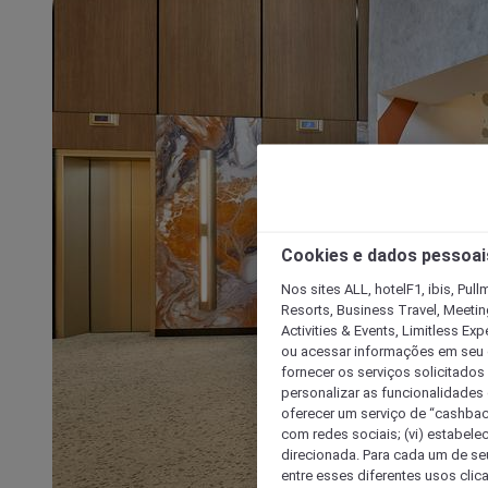
Cookies e dados pessoai
Nos sites ALL, hotelF1, ibis, Pul
Resorts, Business Travel, Meetin
Activities & Events, Limitless Ex
ou acessar informações em seu di
fornecer os serviços solicitados
personalizar as funcionalidades d
oferecer um serviço de “cashback
com redes sociais; (vi) estabele
direcionada. Para cada um de seu
entre esses diferentes usos clic