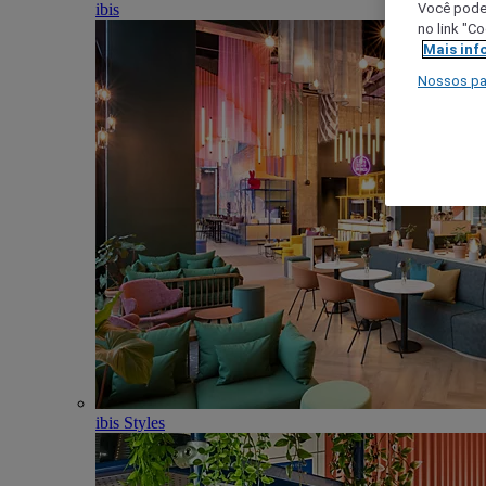
ibis
Você poder
no link "C
Mais inf
Nossos pa
ibis Styles