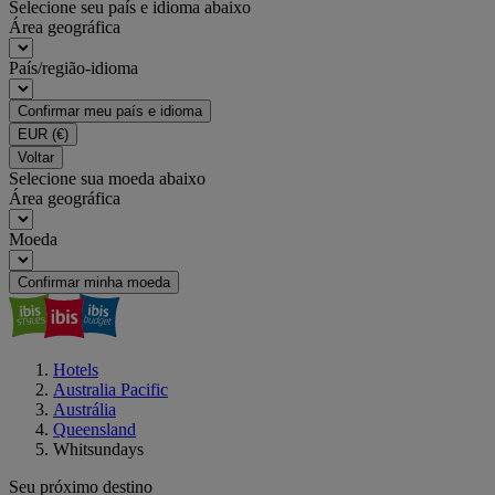
Selecione seu país e idioma abaixo
Área geográfica
País/região-idioma
Confirmar meu país e idioma
EUR
(€)
Voltar
Selecione sua moeda abaixo
Área geográfica
Moeda
Confirmar minha moeda
Hotels
Australia Pacific
Austrália
Queensland
Whitsundays
Seu próximo destino