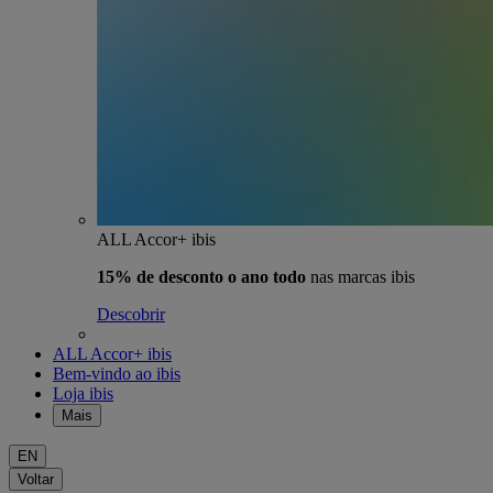
ALL Accor+ ibis
15% de desconto o ano todo
nas marcas ibis
Descobrir
ALL Accor+ ibis
Bem-vindo ao ibis
Loja ibis
Mais
EN
Voltar