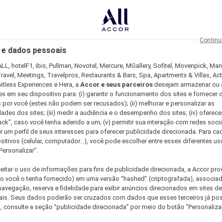
Continu
 e dados pessoais
LL, hotelF1, ibis, Pullman, Novotel, Mercure, MGallery, Sofitel, Movenpick, Man
ravel, Meetings, Travelpros, Restaurants & Bars, Spa, Apartments & Villas, Acti
mitless Experiences e Hera, a
Accor e seus parceiros
desejam armazenar ou 
s em seu dispositivo para: (i) garantir o funcionamento dos sites e fornecer 
s por você (estes não podem ser recusados); (ii) melhorar e personalizar as
dades dos sites; (iii) medir a audiência e o desempenho dos sites; (iv) oferec
ck”, caso você tenha aderido a um; (v) permitir sua interação com redes sociai
r um perfil de seus interesses para oferecer publicidade direcionada. Para c
sitivos (celular, computador...), você pode escolher entre esses diferentes u
Personalizar”.
eitar o uso de informações para fins de publicidade direcionada, a Accor pr
so você o tenha fornecido) em uma versão “hashed” (criptografada), associa
avegação, reserva e fidelidade para exibir anúncios direcionados em sites de 
ais. Seus dados poderão ser cruzados com dados que esses terceiros já po
, consulte a seção “publicidade direcionada” por meio do botão “Personalizar