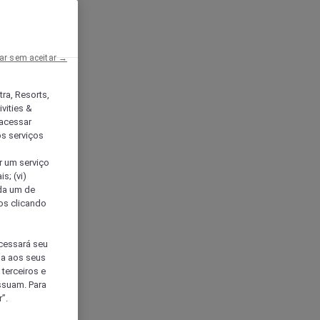
ar sem aceitar →
tra, Resorts,
vities &
acessar
os serviços
er um serviço
s; (vi)
ada um de
sos clicando
ocessará seu
da aos seus
terceiros e
ssuam. Para
”.