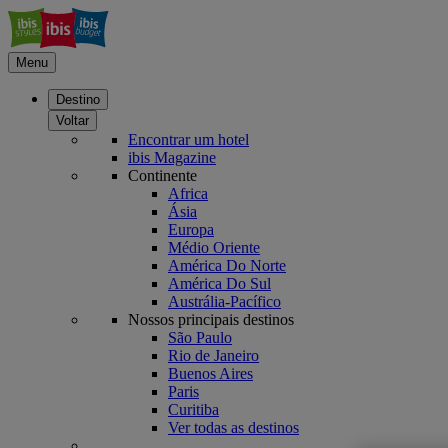
Menu
Destino
Voltar
Encontrar um hotel
ibis Magazine
Continente
Africa
Ásia
Europa
Médio Oriente
América Do Norte
América Do Sul
Austrália-Pacífico
Nossos principais destinos
São Paulo
Rio de Janeiro
Buenos Aires
Paris
Curitiba
Ver todas as destinos