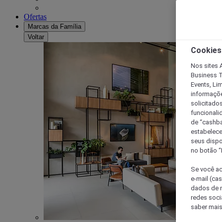
Ofertas
Marcas da Família
Voltar
Cookies
Nos sites A
Business T
Events, Li
informaçõe
solicitado
funcionali
de “cashba
estabelece
seus dispo
no botão “
Se você ac
e-mail (ca
dados de n
redes soci
saber mais