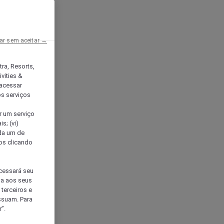
ar sem aceitar →
tra, Resorts,
vities &
acessar
os serviços
er um serviço
s; (vi)
ada um de
sos clicando
ocessará seu
da aos seus
terceiros e
ssuam. Para
”.