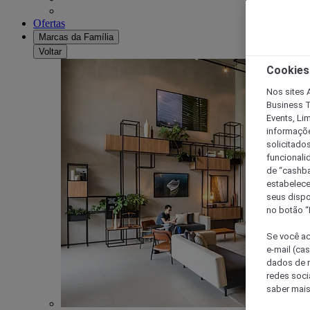
Ofertas
Marcas da Família
Voltar
Cookies
Nos sites A
Business T
Events, Li
informaçõe
solicitado
funcionali
de “cashba
estabelece
seus dispo
no botão “
Se você ac
e-mail (ca
dados de n
redes soci
saber mais