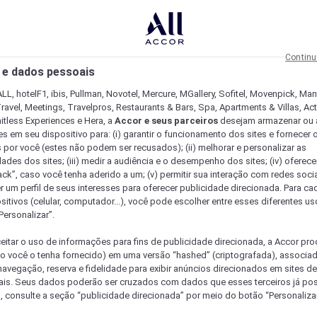
Continu
 e dados pessoais
LL, hotelF1, ibis, Pullman, Novotel, Mercure, MGallery, Sofitel, Movenpick, Man
ravel, Meetings, Travelpros, Restaurants & Bars, Spa, Apartments & Villas, Acti
mitless Experiences e Hera, a
Accor e seus parceiros
desejam armazenar ou 
s em seu dispositivo para: (i) garantir o funcionamento dos sites e fornecer 
s por você (estes não podem ser recusados); (ii) melhorar e personalizar as
dades dos sites; (iii) medir a audiência e o desempenho dos sites; (iv) oferec
ck”, caso você tenha aderido a um; (v) permitir sua interação com redes sociai
r um perfil de seus interesses para oferecer publicidade direcionada. Para c
sitivos (celular, computador...), você pode escolher entre esses diferentes u
Personalizar”.
eitar o uso de informações para fins de publicidade direcionada, a Accor pr
so você o tenha fornecido) em uma versão “hashed” (criptografada), associa
avegação, reserva e fidelidade para exibir anúncios direcionados em sites de 
ais. Seus dados poderão ser cruzados com dados que esses terceiros já po
, consulte a seção “publicidade direcionada” por meio do botão “Personalizar