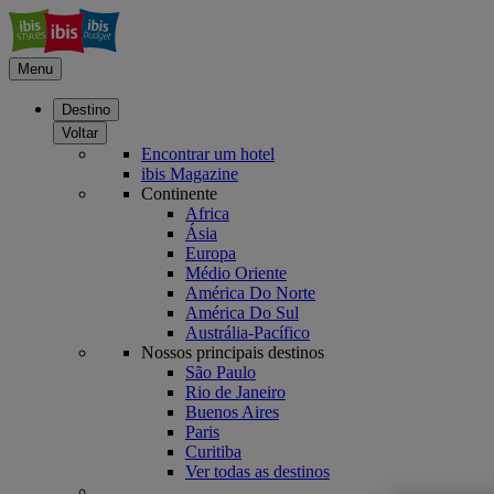
Menu
Destino
Voltar
Encontrar um hotel
ibis Magazine
Continente
Africa
Ásia
Europa
Médio Oriente
América Do Norte
América Do Sul
Austrália-Pacífico
Nossos principais destinos
São Paulo
Rio de Janeiro
Buenos Aires
Paris
Curitiba
Ver todas as destinos