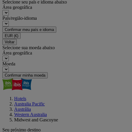
Selecione seu país e idioma abaixo
Área geográfica
País/região-idioma
Confirmar meu país e idioma
EUR
(€)
Voltar
Selecione sua moeda abaixo
Área geográfica
Moeda
Confirmar minha moeda
Hotels
Australia Pacific
Austrália
Western Australia
Midwest and Gascoyne
Seu próximo destino