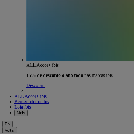
ALL Accor+ ibis
15% de desconto o ano todo
nas marcas ibis
Descobrir
ALL Accor+ ibis
Bem-vindo ao ibis
Loja ibis
Mais
EN
Voltar