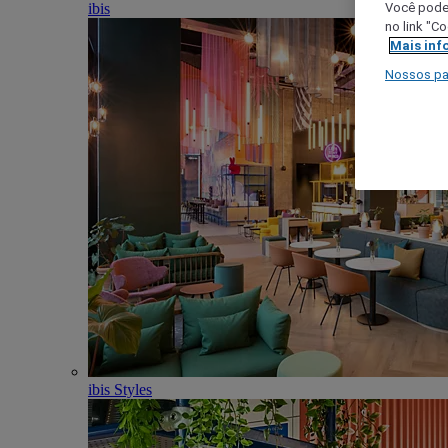
ibis
Você poder
no link "C
Mais inf
Nossos pa
ibis Styles