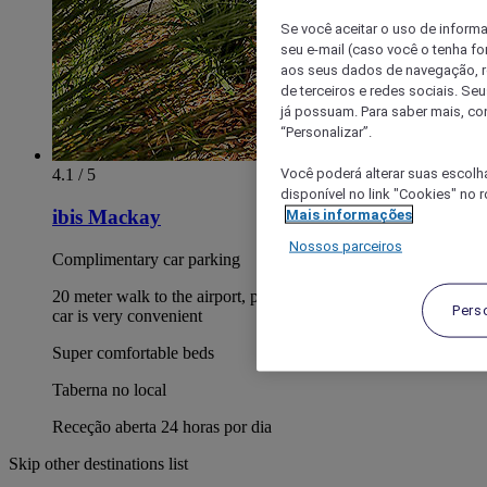
Se você aceitar o uso de inform
seu e-mail (caso você o tenha f
aos seus dados de navegação, re
de terceiros e redes sociais. S
já possuam. Para saber mais, co
“Personalizar”.
Você poderá alterar suas escolh
4.1 / 5
disponível no link "Cookies" no 
Mais informações
ibis Mackay
Nossos parceiros
Complimentary car parking
20 meter walk to the airport, pick up and drop off of your hire
Pers
car is very convenient
Super comfortable beds
Taberna no local
Receção aberta 24 horas por dia
Skip other destinations list