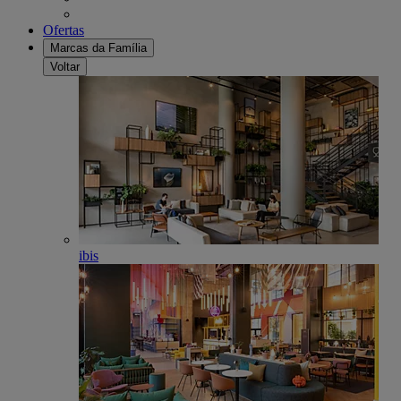
Ofertas
Marcas da Família
Voltar
ibis