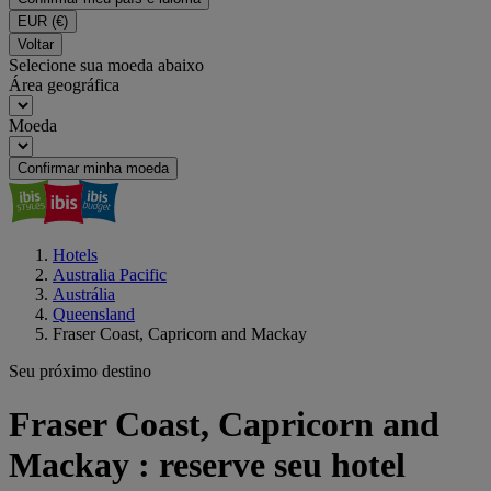
EUR
(€)
Voltar
Selecione sua moeda abaixo
Área geográfica
Moeda
Confirmar minha moeda
Hotels
Australia Pacific
Austrália
Queensland
Fraser Coast, Capricorn and Mackay
Seu próximo destino
Fraser Coast, Capricorn and
Mackay : reserve seu hotel