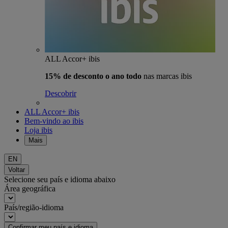
ALL Accor+ ibis
15% de desconto o ano todo
nas marcas ibis
Descobrir
ALL Accor+ ibis
Bem-vindo ao ibis
Loja ibis
Mais
EN
Voltar
Selecione seu país e idioma abaixo
Área geográfica
País/região-idioma
Confirmar meu país e idioma