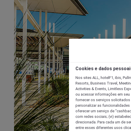
Cookies e dados pessoai
Nos sites ALL, hotelF1, ibis, Pul
Resorts, Business Travel, Meetin
Activities & Events, Limitless Ex
ou acessar informações em seu di
fornecer os serviços solicitados
personalizar as funcionalidades d
oferecer um serviço de “cashback
com redes sociais; (vi) estabele
direcionada. Para cada um de seu
entre esses diferentes usos clic