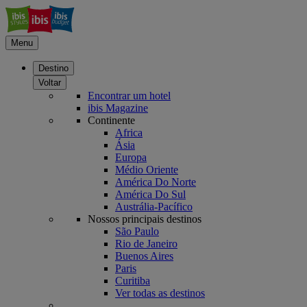
Menu
Destino
Voltar
Encontrar um hotel
ibis Magazine
Continente
Africa
Ásia
Europa
Médio Oriente
América Do Norte
América Do Sul
Austrália-Pacífico
Nossos principais destinos
São Paulo
Rio de Janeiro
Buenos Aires
Paris
Curitiba
Ver todas as destinos