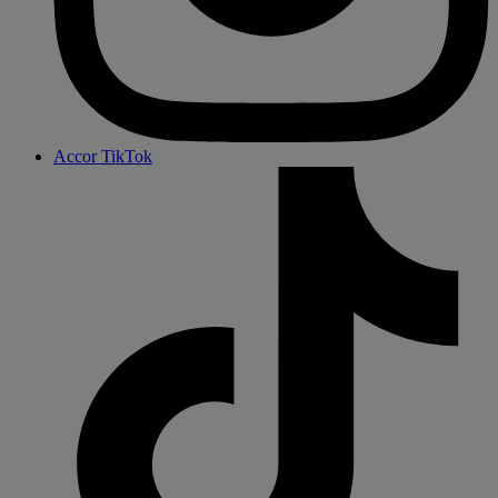
Accor TikTok