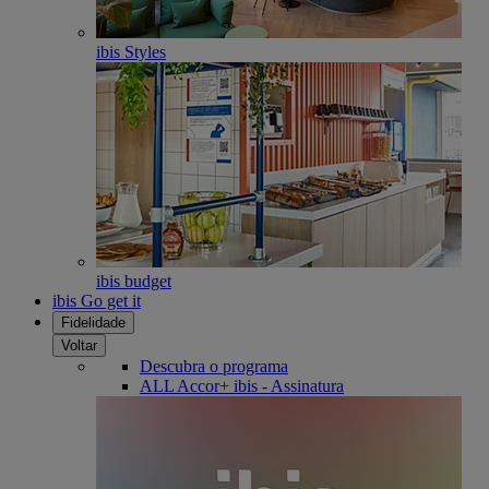
ibis Styles
ibis budget
ibis Go get it
Fidelidade
Voltar
Descubra o programa
ALL Accor+ ibis - Assinatura