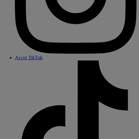
Accor TikTok