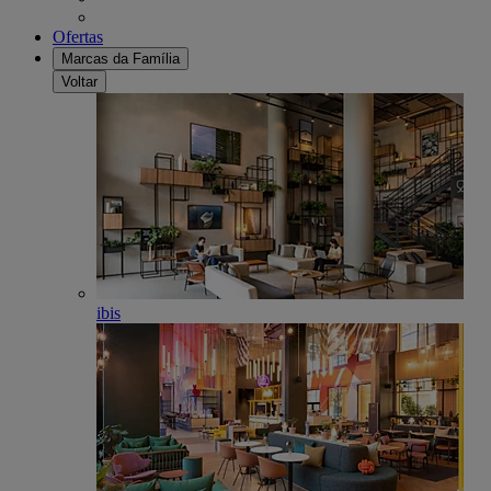
Ofertas
Marcas da Família
Voltar
ibis