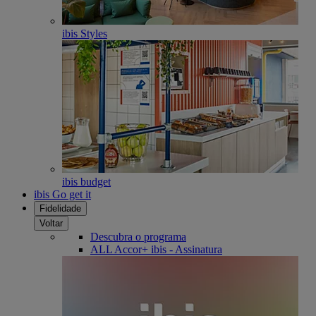
ibis Styles
ibis budget
ibis Go get it
Fidelidade
Voltar
Descubra o programa
ALL Accor+ ibis - Assinatura