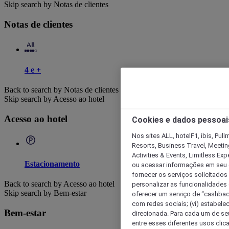
Skip search by Notas de clientes
Notas de clientes
4 e +
Back to search by Notas de clientes
Skip search by Acesso ao hotel
Acesso ao hotel
Cookies e dados pessoai
Nos sites ALL, hotelF1, ibis, Pul
Resorts, Business Travel, Meetin
Activities & Events, Limitless Ex
Estacionamento
ou acessar informações em seu di
fornecer os serviços solicitados
Back to search by Acesso ao hotel
personalizar as funcionalidades d
Skip search by Bem-estar
oferecer um serviço de “cashback
com redes sociais; (vi) estabele
Bem-estar
direcionada. Para cada um de seu
entre esses diferentes usos clic