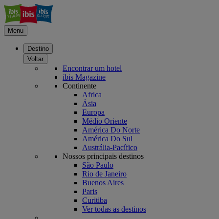
Menu
Destino
Voltar
Encontrar um hotel
ibis Magazine
Continente
Africa
Ásia
Europa
Médio Oriente
América Do Norte
América Do Sul
Austrália-Pacífico
Nossos principais destinos
São Paulo
Rio de Janeiro
Buenos Aires
Paris
Curitiba
Ver todas as destinos