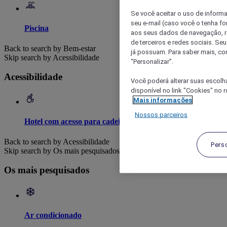
Se você aceitar o uso de inform
seu e-mail (caso você o tenha f
Piscina
aos seus dados de navegação, re
de terceiros e redes sociais. S
Back to search by Bem-estar
já possuam. Para saber mais, co
Skip search by Acessibilidade
“Personalizar”.
Acessibilidade
Você poderá alterar suas escolh
disponível no link "Cookies" no 
Mais informações
Nossos parceiros
Hotel com acesso para cadeira de rodas
Back to search by Acessibilidade
Pers
Skip search by Os mais pesquisados
Os mais pesquisados
Ar condicionado