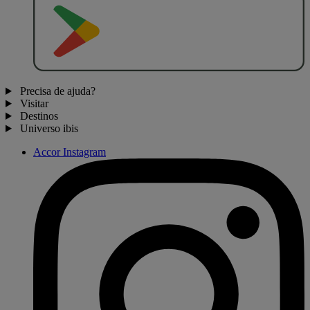
D
I
S
P
O
N
Í
V
E
L
N
O
Precisa de ajuda?
Visitar
Destinos
Universo ibis
Accor Instagram