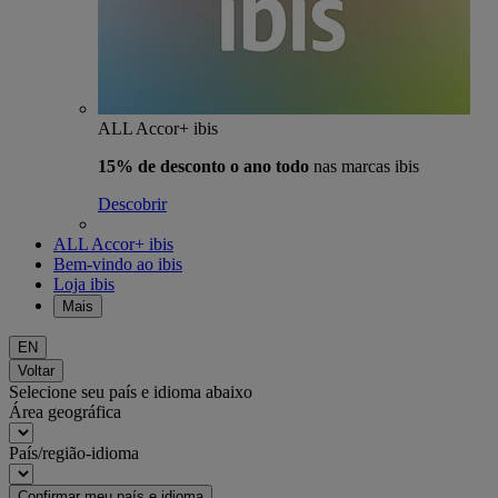
ALL Accor+ ibis
15% de desconto o ano todo
nas marcas ibis
Descobrir
ALL Accor+ ibis
Bem-vindo ao ibis
Loja ibis
Mais
EN
Voltar
Selecione seu país e idioma abaixo
Área geográfica
País/região-idioma
Confirmar meu país e idioma