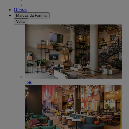
Ofertas
Marcas da Família
Voltar
ibis