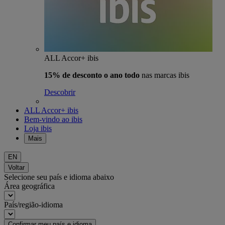
ALL Accor+ ibis
15% de desconto o ano todo
nas marcas ibis
Descobrir
ALL Accor+ ibis
Bem-vindo ao ibis
Loja ibis
Mais
EN
Voltar
Selecione seu país e idioma abaixo
Área geográfica
País/região-idioma
Confirmar meu país e idioma