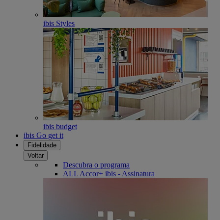
ibis Styles
ibis budget
ibis Go get it
Fidelidade
Voltar
Descubra o programa
ALL Accor+ ibis - Assinatura