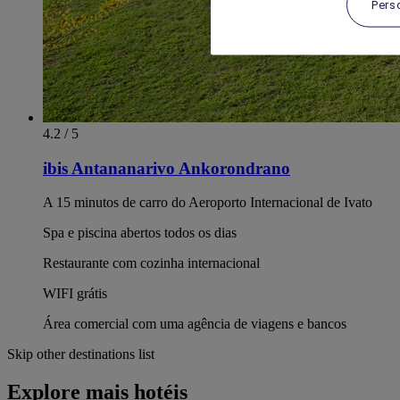
Pers
4.2 / 5
ibis Antananarivo Ankorondrano
A 15 minutos de carro do Aeroporto Internacional de Ivato
Spa e piscina abertos todos os dias
Restaurante com cozinha internacional
WIFI grátis
Área comercial com uma agência de viagens e bancos
Skip other destinations list
Explore mais hotéis