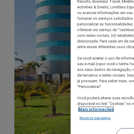
Resorts, Business Travel, Meetin
Activities & Events, Limitless Ex
ou acessar informações em seu di
fornecer os serviços solicitados
personalizar as funcionalidades d
oferecer um serviço de “cashback
com redes sociais; (vi) estabele
direcionada. Para cada um de seu
entre esses diferentes usos clic
Se você aceitar o uso de inform
seu e-mail (caso você o tenha f
aos seus dados de navegação, re
de terceiros e redes sociais. S
já possuam. Para saber mais, co
“Personalizar”.
Você poderá alterar suas escolh
disponível no link "Cookies" no 
Mais informações
Nossos parceiros