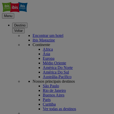
Menu
Destino
Voltar
Encontrar um hotel
ibis Magazine
Continente
Africa
Ásia
Europa
Médio Oriente
América Do Norte
América Do Sul
Austrália-Pacífico
Nossos principais destinos
São Paulo
Rio de Janeiro
Buenos Aires
Paris
Curitiba
Ver todas as destinos