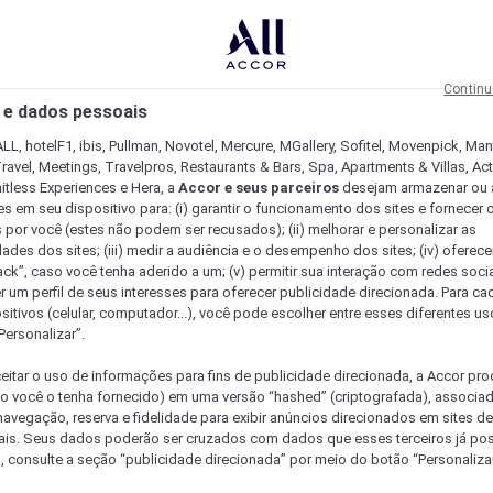
Continu
 e dados pessoais
LL, hotelF1, ibis, Pullman, Novotel, Mercure, MGallery, Sofitel, Movenpick, Man
ravel, Meetings, Travelpros, Restaurants & Bars, Spa, Apartments & Villas, Acti
mitless Experiences e Hera, a
Accor e seus parceiros
desejam armazenar ou 
s em seu dispositivo para: (i) garantir o funcionamento dos sites e fornecer 
s por você (estes não podem ser recusados); (ii) melhorar e personalizar as
dades dos sites; (iii) medir a audiência e o desempenho dos sites; (iv) oferec
ck”, caso você tenha aderido a um; (v) permitir sua interação com redes sociai
r um perfil de seus interesses para oferecer publicidade direcionada. Para c
sitivos (celular, computador...), você pode escolher entre esses diferentes u
Personalizar”.
eitar o uso de informações para fins de publicidade direcionada, a Accor pr
so você o tenha fornecido) em uma versão “hashed” (criptografada), associa
avegação, reserva e fidelidade para exibir anúncios direcionados em sites de 
ais. Seus dados poderão ser cruzados com dados que esses terceiros já po
, consulte a seção “publicidade direcionada” por meio do botão “Personalizar