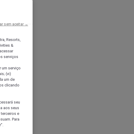
ar sem aceitar →
tra, Resorts,
vities &
acessar
os serviços
er um serviço
s; (vi)
ada um de
sos clicando
ocessará seu
da aos seus
terceiros e
ssuam. Para
”.