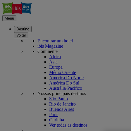
Menu
Destino
Voltar
Encontrar um hotel
ibis Magazine
Continente
Africa
Ásia
Europa
Médio Oriente
América Do Norte
América Do Sul
Austrália-Pacífico
Nossos principais destinos
São Paulo
Rio de Janeiro
Buenos Aires
Paris
Curitiba
Ver todas as destinos