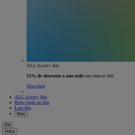
ALL Accor+ ibis
15% de desconto o ano todo
nas marcas ibis
Descobrir
ALL Accor+ ibis
Bem-vindo ao ibis
Loja ibis
Mais
EN
Voltar