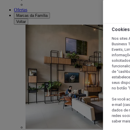
Ofertas
Marcas da Família
Voltar
Cookies
Nos sites A
Business T
Events, Li
informaçõe
solicitado
funcionali
de “cashba
estabelece
seus dispo
no botão “
Se você ac
e-mail (ca
dados de n
redes soci
saber mais