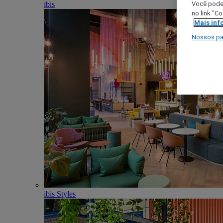
ibis
Você poder
no link "C
Mais inf
Nossos pa
ibis Styles