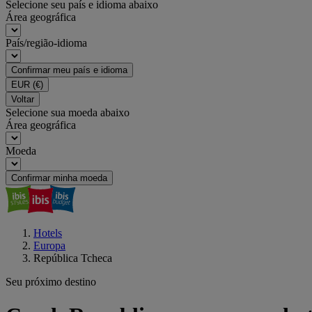
Selecione seu país e idioma abaixo
Área geográfica
País/região-idioma
Confirmar meu país e idioma
EUR
(€)
Voltar
Selecione sua moeda abaixo
Área geográfica
Moeda
Confirmar minha moeda
Hotels
Europa
República Tcheca
Seu próximo destino