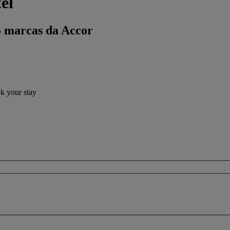
el
5 marcas da Accor
ok your stay