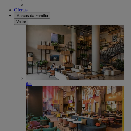
Ofertas
Marcas da Família
Voltar
ibis