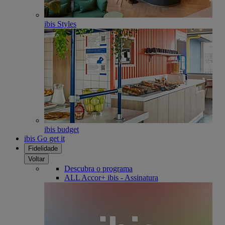
ibis Styles
ibis budget
ibis Go get it
Fidelidade
Voltar
Descubra o programa
ALL Accor+ ibis - Assinatura