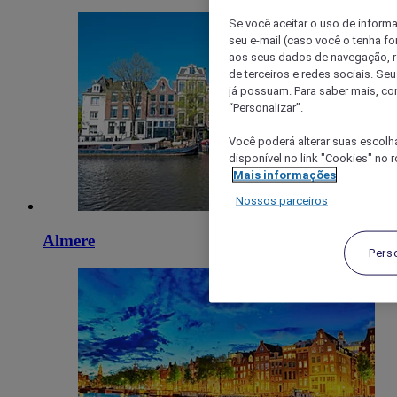
Se você aceitar o uso de inform
seu e-mail (caso você o tenha f
aos seus dados de navegação, re
de terceiros e redes sociais. S
já possuam. Para saber mais, co
“Personalizar”.
Você poderá alterar suas escolh
disponível no link "Cookies" no 
Mais informações
Nossos parceiros
Almere
Pers