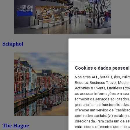
Schiphol
Cookies e dados pessoai
Nos sites ALL, hotelF1, ibis, Pul
Resorts, Business Travel, Meetin
Activities & Events, Limitless Ex
ou acessar informações em seu di
fornecer os serviços solicitados
personalizar as funcionalidades d
oferecer um serviço de “cashback
com redes sociais; (vi) estabele
direcionada. Para cada um de seu
The Hague
entre esses diferentes usos clic