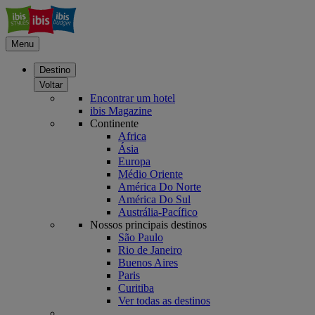
Menu
Destino
Voltar
Encontrar um hotel
ibis Magazine
Continente
Africa
Ásia
Europa
Médio Oriente
América Do Norte
América Do Sul
Austrália-Pacífico
Nossos principais destinos
São Paulo
Rio de Janeiro
Buenos Aires
Paris
Curitiba
Ver todas as destinos