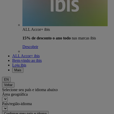
ALL Accor+ ibis
15% de desconto o ano todo
nas marcas ibis
Descobrir
ALL Accor+ ibis
Bem-vindo ao ibis
Loja ibis
Mais
EN
Voltar
Selecione seu país e idioma abaixo
Área geográfica
País/região-idioma
Confirmar meu país e idioma