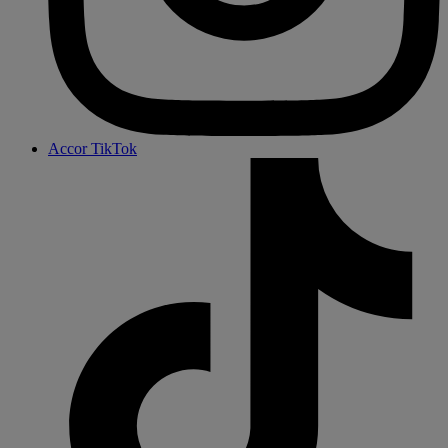
Accor TikTok