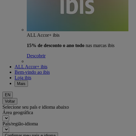
ALL Accor+ ibis
15% de desconto o ano todo
nas marcas ibis
Descobrir
ALL Accor+ ibis
Bem-vindo ao ibis
Loja ibis
Mais
EN
Voltar
Selecione seu país e idioma abaixo
Área geográfica
País/região-idioma
Confirmar meu país e idioma