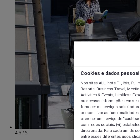
Cookies e dados pessoai
Nos sites ALL, hotelF1, ibis, Pul
Resorts, Business Travel, Meetin
Activities & Events, Limitless Ex
ou acessar informações em seu di
fornecer os serviços solicitados
personalizar as funcionalidades d
oferecer um serviço de “cashback
com redes sociais; (vi) estabele
direcionada. Para cada um de seu
4.5 / 5
entre esses diferentes usos clic