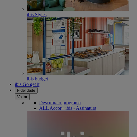
ibis Styles
ibis budget
ibis Go get it
Fidelidade
Voltar
Descubra o programa
ALL Accor+ ibis - Assinatura