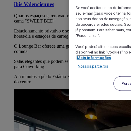
ibis Valenciennes
Se você aceitar o uso de inform
seu e-mail (caso você o tenha f
Quartos espaçosos, renovados e com a confortável roupa de
aos seus dados de navegação, re
cama "SWEET BED"
de terceiros e redes sociais. S
já possuam. Para saber mais, co
Estacionamento privativo e seguro (pago), acessível 24
“Personalizar”.
horas/dia e estações de carregamento
O Lounge Bar oferece uma grande variedade de bebidas e
Você poderá alterar suas escolh
comida
disponível no link "Cookies" no 
Mais informações
Salas elegantes que podem ser alugadas para reuniões. Ideais
Nossos parceiros
para Coworking
A 5 minutos a pé do Estádio Hainaut e a menos de 10 minutos
do centro
Pers