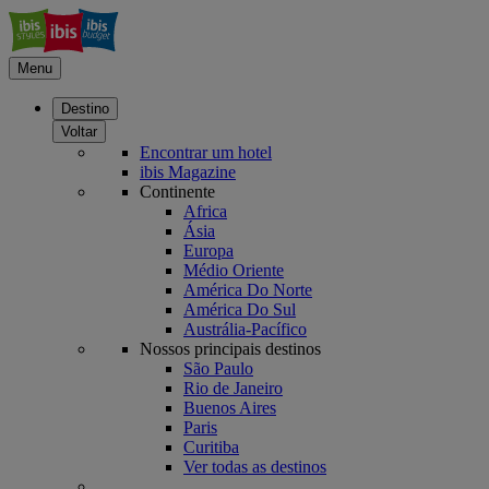
Menu
Destino
Voltar
Encontrar um hotel
ibis Magazine
Continente
Africa
Ásia
Europa
Médio Oriente
América Do Norte
América Do Sul
Austrália-Pacífico
Nossos principais destinos
São Paulo
Rio de Janeiro
Buenos Aires
Paris
Curitiba
Ver todas as destinos