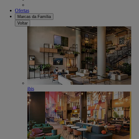
Ofertas
Marcas da Família
Voltar
ibis