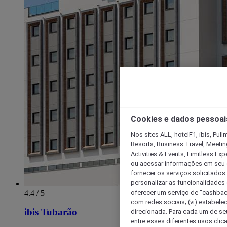
Cookies e dados pessoai
Nos sites ALL, hotelF1, ibis, Pul
Resorts, Business Travel, Meetin
Activities & Events, Limitless Ex
ou acessar informações em seu di
fornecer os serviços solicitados
personalizar as funcionalidades d
oferecer um serviço de “cashback
4.4 / 5
com redes sociais; (vi) estabele
ibis Tubarão
direcionada. Para cada um de seu
entre esses diferentes usos clic