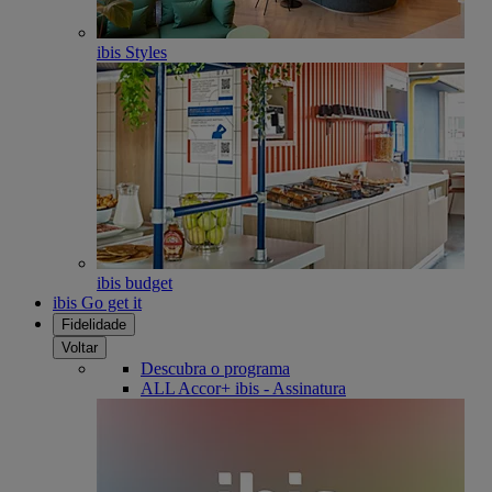
ibis Styles
ibis budget
ibis Go get it
Fidelidade
Voltar
Descubra o programa
ALL Accor+ ibis - Assinatura