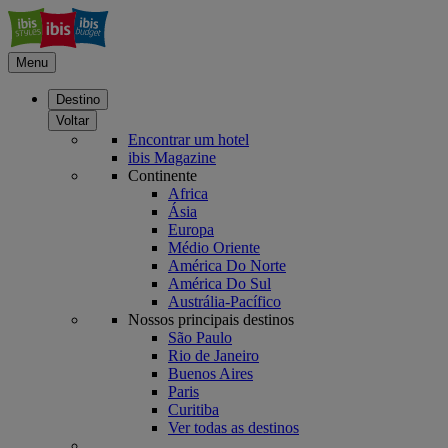
Menu
Destino
Voltar
Encontrar um hotel
ibis Magazine
Continente
Africa
Ásia
Europa
Médio Oriente
América Do Norte
América Do Sul
Austrália-Pacífico
Nossos principais destinos
São Paulo
Rio de Janeiro
Buenos Aires
Paris
Curitiba
Ver todas as destinos