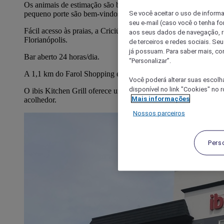
Os animais de estimação são bem-vindos! Os animais de
Se você aceitar o uso de inform
pequeno porte são bem-vindos.
seu e-mail (caso você o tenha f
Fácil acesso às praias, a Criciúma, Jaguaruna, Garopaba e
aos seus dados de navegação, re
Florianópolis.
de terceiros e redes sociais. S
já possuam. Para saber mais, co
Bar aberto 24 horas/dia.
“Personalizar”.
A 1,1 km do Farol Shopping e a apenas 5 km da UNISUL.
Você poderá alterar suas escolh
disponível no link "Cookies" no 
O ibis Kitchen Grill oferece um menu variado e um ambiente
Mais informações
acolhedor.
Nossos parceiros
Pers