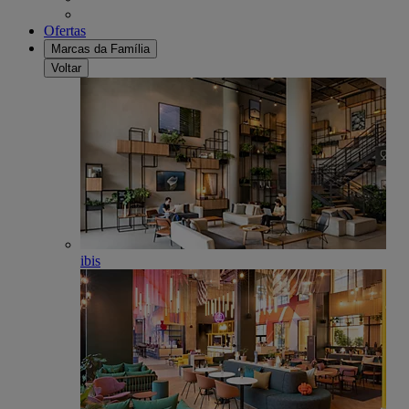
Ofertas
Marcas da Família
Voltar
ibis