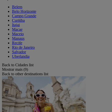
Belem
Belo Horizonte
Campo Grande
Curitiba
Itajai
Macae
Maceio
Manaus
Recife
Rio de Janeiro
Salvador
Uberlandia
Back to Cidades list
Mostrar mais (9)
Back to other destinations list