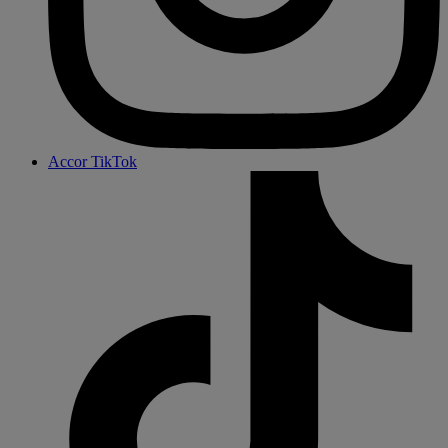
Accor TikTok