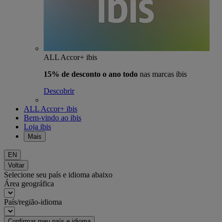
ALL Accor+ ibis
15% de desconto o ano todo
nas marcas ibis
Descobrir
ALL Accor+ ibis
Bem-vindo ao ibis
Loja ibis
Mais
EN
Voltar
Selecione seu país e idioma abaixo
Área geográfica
País/região-idioma
Confirmar meu país e idioma