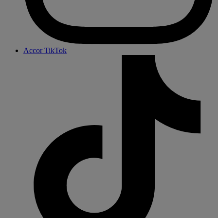
Accor TikTok