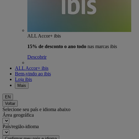
ALL Accor+ ibis
15% de desconto o ano todo
nas marcas ibis
Descobrir
ALL Accor+ ibis
Bem-vindo ao ibis
Loja ibis
Mais
EN
Voltar
Selecione seu país e idioma abaixo
Área geográfica
País/região-idioma
Confirmar meu país e idioma