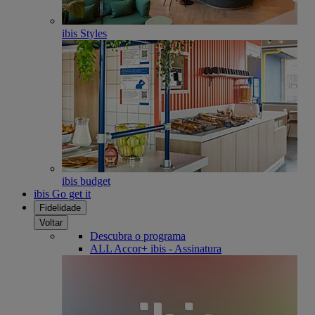
ibis Styles
ibis budget
ibis Go get it
Fidelidade
Voltar
Descubra o programa
ALL Accor+ ibis - Assinatura