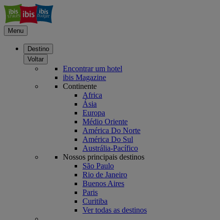
Menu
Destino
Voltar
Encontrar um hotel
ibis Magazine
Continente
Africa
Ásia
Europa
Médio Oriente
América Do Norte
América Do Sul
Austrália-Pacífico
Nossos principais destinos
São Paulo
Rio de Janeiro
Buenos Aires
Paris
Curitiba
Ver todas as destinos