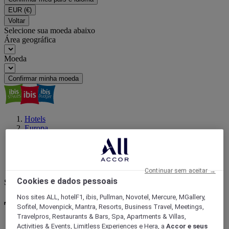
EUR
(€)
Voltar
Selecione sua moeda abaixo
Área geográfica
Moeda
Confirmar minha moeda
Hotels
Europa
França
Champagne-Ardenne
MARNE
Tinqueux
Continuar sem aceitar →
Cookies e dados pessoais
Seu próximo destino
Nos sites ALL, hotelF1, ibis, Pullman, Novotel, Mercure, MGallery,
Tinqueux : reserve seu hotel
Sofitel, Movenpick, Mantra, Resorts, Business Travel, Meetings,
Travelpros, Restaurants & Bars, Spa, Apartments & Villas,
Activities & Events, Limitless Experiences e Hera, a
Accor e seus