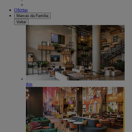
Ofertas
Marcas da Família
Voltar
ibis