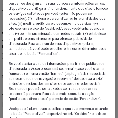
Reserve sua estadia em uma das mais de
parceiros
desejam armazenar ou acessar informações em seu
45 marcas da Accor
dispositivo para: (i) garantir o funcionamento dos sites e fornecer
os serviços solicitados por você (estes não podem ser
recusados); (ii) melhorar e personalizar as funcionalidades dos
Erro(s de)
sites; (iii) medir a audiência e o desempenho dos sites; (iv)
oferecer um serviço de “cashback”, caso você tenha aderido a
Core booking engine
um; (v) permitir sua interação com redes sociais; (vi) estabelecer
um perfil de seus interesses para oferecer publicidade
You’ll be redirected to Accor website to view available hotels and
direcionada. Para cada um de seus dispositivos (celular,
book your stay
computador...), você pode escolher entre esses diferentes usos
clicando no botão “Personalizar”.
Fechar janela
Se você aceitar o uso de informações para fins de publicidade
Erro(s de)
direcionada, a Accor processará seu e-mail (caso você o tenha
fornecido) em uma versão “hashed” (criptografada), associada
Para onde você viaja?
aos seus dados de navegação, reserva e fidelidade para exibir
Booking Dates
anúncios direcionados em sites de terceiros e redes sociais.
Seus dados poderão ser cruzados com dados que esses
terceiros já possuam. Para saber mais, consulte a seção
Selecionar hóspedes
“publicidade direcionada” por meio do botão “Personalizar”.
1 Quarto(s) - 1 Hóspede(s)
Você poderá alterar suas escolhas a qualquer momento clicando
Quarto 1
no botão “Personalizar”, disponível no link "Cookies" no rodapé
Quarto 1