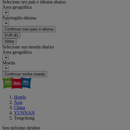
Selecione seu país e idioma abaixo
Área geográfica
País/região-idioma
Confirmar meu país e idioma
EUR
(€)
Voltar
Selecione sua moeda abaixo
Área geográfica
Moeda
Confirmar minha moeda
Hotels
Ásia
China
YUNNAN
Tengchong
Seu próximo destino