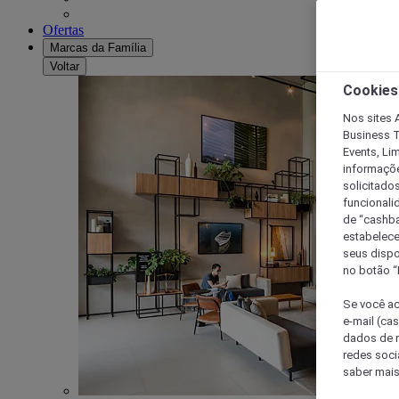
Ofertas
Marcas da Família
Voltar
Cookies
Nos sites A
Business T
Events, Li
informaçõe
solicitado
funcionali
de “cashba
estabelece
seus dispo
no botão “
Se você ac
e-mail (ca
dados de n
redes soci
saber mais