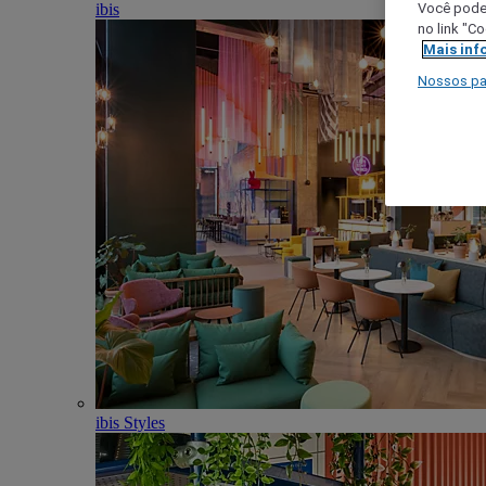
ibis
Você poder
no link "C
Mais inf
Nossos pa
ibis Styles