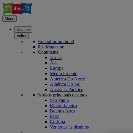
Menu
Destino
Voltar
Encontrar um hotel
ibis Magazine
Continente
Africa
Ásia
Europa
Médio Oriente
América Do Norte
América Do Sul
Austrália-Pacífico
Nossos principais destinos
São Paulo
Rio de Janeiro
Buenos Aires
Paris
Curitiba
Ver todas as destinos