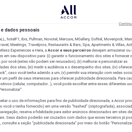
Continu
 e dados pessoais
LL, hotelF1, ibis, Pullman, Novotel, Mercure, MGallery, Sofitel, Movenpick, Man
ravel, Meetings, Travelpros, Restaurants & Bars, Spa, Apartments & Villas, Acti
mitless Experiences e Hera, a
Accor e seus parceiros
desejam armazenar ou 
s em seu dispositivo para: (i) garantir o funcionamento dos sites e fornecer 
s por você (estes não podem ser recusados); (ii) melhorar e personalizar as
dades dos sites; (iii) medir a audiência e o desempenho dos sites; (iv) oferec
ck”, caso você tenha aderido a um; (v) permitir sua interação com redes sociai
r um perfil de seus interesses para oferecer publicidade direcionada. Para c
sitivos (celular, computador...), você pode escolher entre esses diferentes u
Personalizar”.
eitar o uso de informações para fins de publicidade direcionada, a Accor pr
so você o tenha fornecido) em uma versão “hashed” (criptografada), associa
avegação, reserva e fidelidade para exibir anúncios direcionados em sites de 
ais. Seus dados poderão ser cruzados com dados que esses terceiros já po
, consulte a seção “publicidade direcionada” por meio do botão “Personalizar