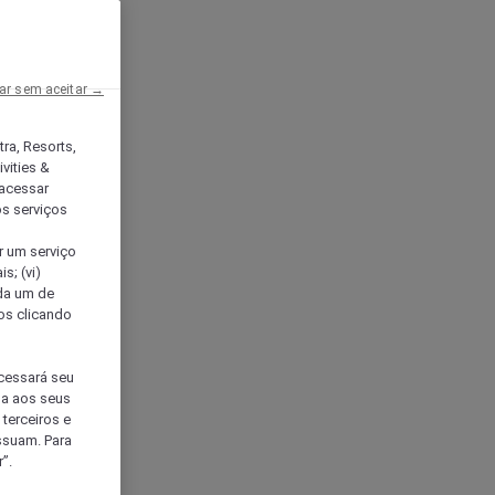
ar sem aceitar →
tra, Resorts,
vities &
acessar
os serviços
er um serviço
s; (vi)
ada um de
sos clicando
ocessará seu
da aos seus
terceiros e
ssuam. Para
”.