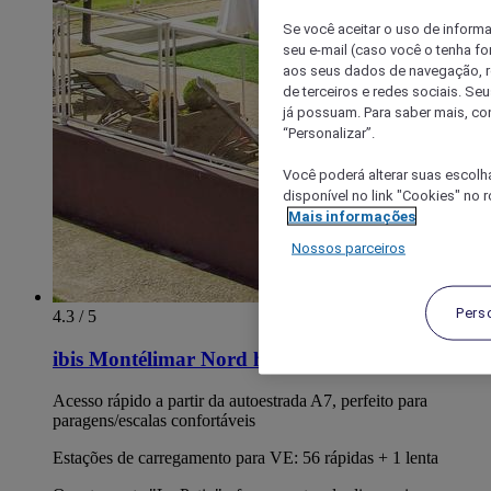
Se você aceitar o uso de inform
seu e-mail (caso você o tenha f
aos seus dados de navegação, re
de terceiros e redes sociais. S
já possuam. Para saber mais, co
“Personalizar”.
Você poderá alterar suas escolh
disponível no link "Cookies" no 
Mais informações
Nossos parceiros
Pers
4.3 / 5
ibis Montélimar Nord hotel
Acesso rápido a partir da autoestrada A7, perfeito para
paragens/escalas confortáveis
Estações de carregamento para VE: 56 rápidas + 1 lenta