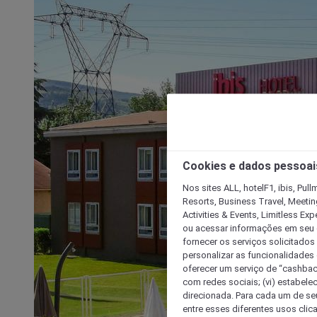
Cookies e dados pessoai
Nos sites ALL, hotelF1, ibis, Pul
Resorts, Business Travel, Meetin
Activities & Events, Limitless Ex
ou acessar informações em seu di
fornecer os serviços solicitados
personalizar as funcionalidades d
oferecer um serviço de “cashback
com redes sociais; (vi) estabele
direcionada. Para cada um de seu
entre esses diferentes usos clic