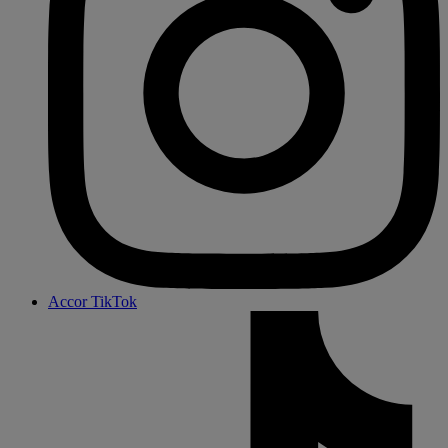
Accor TikTok