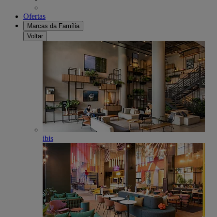
Ofertas
Marcas da Família
Voltar
ibis