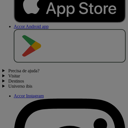
Accor Android app
D
I
S
P
O
N
Í
V
E
L
N
O
Precisa de ajuda?
Visitar
Destinos
Universo ibis
Accor Instagram