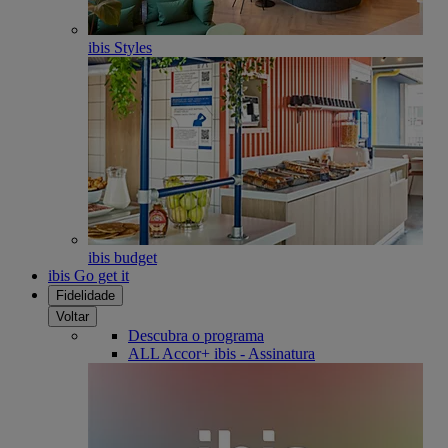
ibis Styles
ibis budget
ibis Go get it
Fidelidade
Voltar
Descubra o programa
ALL Accor+ ibis - Assinatura