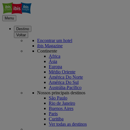
Menu
Destino
Voltar
Encontrar um hotel
ibis Magazine
Continente
Africa
Ásia
Europa
Médio Oriente
América Do Norte
América Do Sul
Austrália-Pacífico
Nossos principais destinos
São Paulo
Rio de Janeiro
Buenos Aires
Paris
Curitiba
Ver todas as destinos