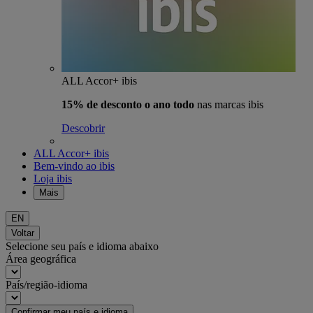
ALL Accor+ ibis
15% de desconto o ano todo
nas marcas ibis
Descobrir
ALL Accor+ ibis
Bem-vindo ao ibis
Loja ibis
Mais
EN
Voltar
Selecione seu país e idioma abaixo
Área geográfica
País/região-idioma
Confirmar meu país e idioma