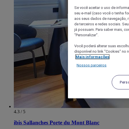
Se você aceitar o uso de inform
seu e-mail (caso você o tenha f
aos seus dados de navegação, re
de terceiros e redes sociais. S
já possuam. Para saber mais, co
“Personalizar”.
Você poderá alterar suas escolh
disponível no link "Cookies" no 
Mais informações
Nossos parceiros
Pers
4.3 / 5
ibis Sallanches Porte du Mont Blanc