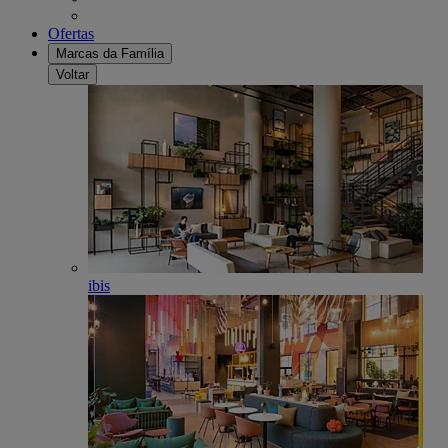
Ofertas
Marcas da Família
Voltar
ibis