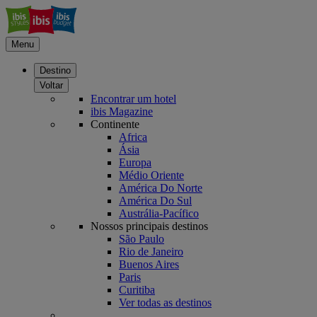
Menu
Destino
Voltar
Encontrar um hotel
ibis Magazine
Continente
Africa
Ásia
Europa
Médio Oriente
América Do Norte
América Do Sul
Austrália-Pacífico
Nossos principais destinos
São Paulo
Rio de Janeiro
Buenos Aires
Paris
Curitiba
Ver todas as destinos