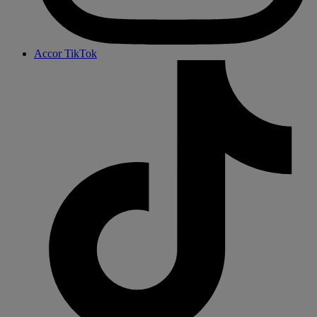
Accor TikTok