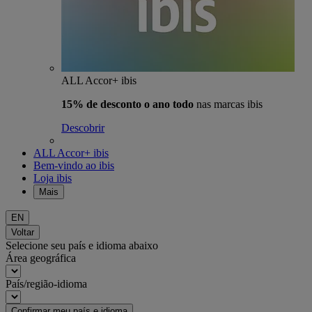
ALL Accor+ ibis
15% de desconto o ano todo
nas marcas ibis
Descobrir
ALL Accor+ ibis
Bem-vindo ao ibis
Loja ibis
Mais
EN
Voltar
Selecione seu país e idioma abaixo
Área geográfica
País/região-idioma
Confirmar meu país e idioma