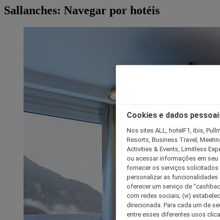
Sallanches: Navegar por hotéis
Cookies e dados pessoai
Nos sites ALL, hotelF1, ibis, Pul
Resorts, Business Travel, Meetin
Activities & Events, Limitless Ex
ou acessar informações em seu di
fornecer os serviços solicitados
personalizar as funcionalidades d
oferecer um serviço de “cashback
com redes sociais; (vi) estabele
direcionada. Para cada um de seu
entre esses diferentes usos clic