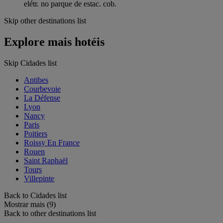
elétr. no parque de estac. cob.
Skip other destinations list
Explore mais hotéis
Skip Cidades list
Antibes
Courbevoie
La Défense
Lyon
Nancy
Paris
Poitiers
Roissy En France
Rouen
Saint Raphaël
Tours
Villepinte
Back to Cidades list
Mostrar mais (9)
Back to other destinations list