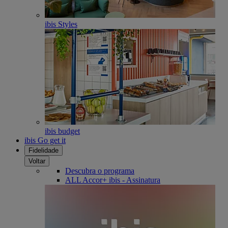
ibis Styles
ibis budget
ibis Go get it
Fidelidade
Voltar
Descubra o programa
ALL Accor+ ibis - Assinatura