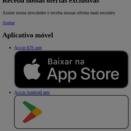
Receba nossas ofertas exclusivas
Assine nossa newsletter e receba nossas ofertas mais recentes
Assine
Aplicativo móvel
Accor iOS app
Accor Android app
D
I
S
P
O
N
Í
V
E
L
N
O