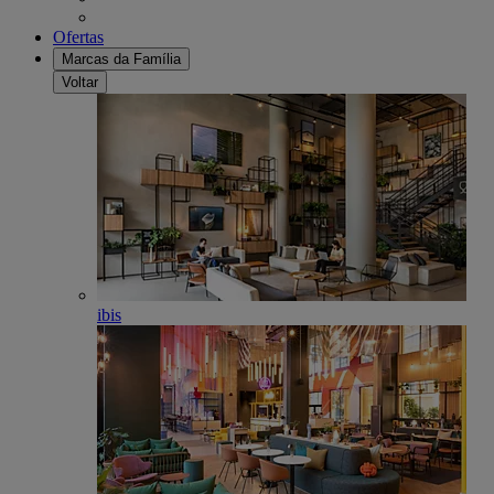
Ofertas
Marcas da Família
Voltar
ibis