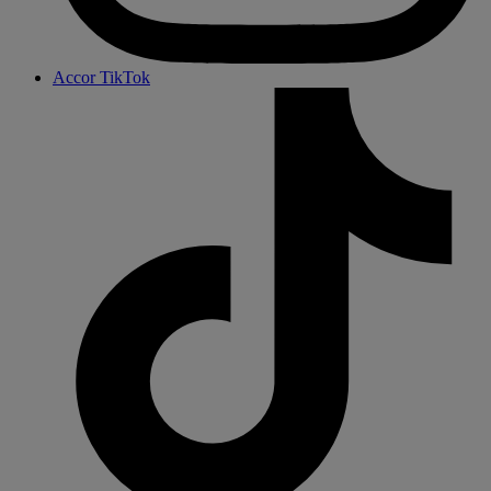
Accor TikTok