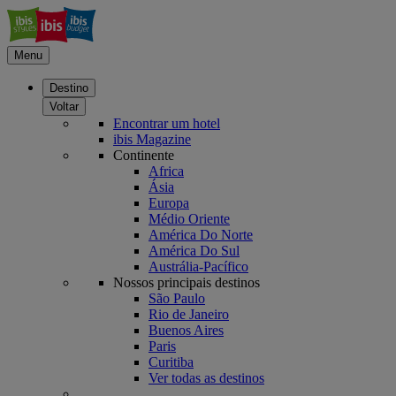
Menu
Destino
Voltar
Encontrar um hotel
ibis Magazine
Continente
Africa
Ásia
Europa
Médio Oriente
América Do Norte
América Do Sul
Austrália-Pacífico
Nossos principais destinos
São Paulo
Rio de Janeiro
Buenos Aires
Paris
Curitiba
Ver todas as destinos