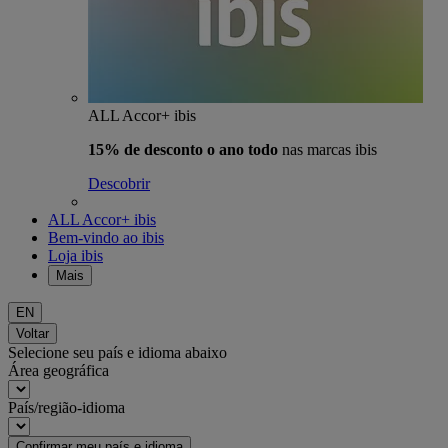
ALL Accor+ ibis
15% de desconto o ano todo
nas marcas ibis
Descobrir
ALL Accor+ ibis
Bem-vindo ao ibis
Loja ibis
Mais
EN
Voltar
Selecione seu país e idioma abaixo
Área geográfica
País/região-idioma
Confirmar meu país e idioma