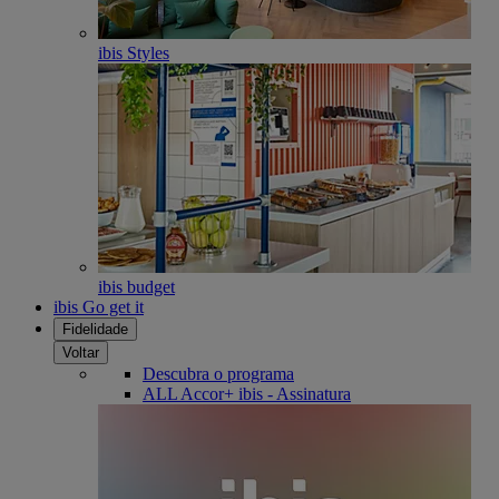
ibis Styles
ibis budget
ibis Go get it
Fidelidade
Voltar
Descubra o programa
ALL Accor+ ibis - Assinatura