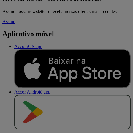
Assine nossa newsletter e receba nossas ofertas mais recentes
Assine
Aplicativo móvel
Accor iOS app
Accor Android app
D
I
S
P
O
N
Í
V
E
L
N
O