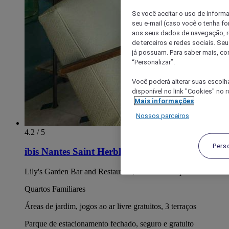
Se você aceitar o uso de inform
seu e-mail (caso você o tenha f
aos seus dados de navegação, re
de terceiros e redes sociais. S
já possuam. Para saber mais, co
“Personalizar”.
Você poderá alterar suas escolh
disponível no link "Cookies" no 
Mais informações
Nossos parceiros
4.2 / 5
Pers
ibis Nantes Saint Herblain
Lily's Garden Bar and Restaurant, aberto 7 dias por semana
Quartos Familiares
Áreas de jardim, jogos ao ar livre gratuitos, 3 terraços
Parque de estacionamento fechado, seguro e gratuito