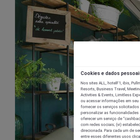
Cookies e dados pessoai
Nos sites ALL, hotelF1, ibis, Pul
Resorts, Business Travel, Meetin
Activities & Events, Limitless Ex
ou acessar informações em seu di
fornecer os serviços solicitados
personalizar as funcionalidades d
oferecer um serviço de “cashback
com redes sociais; (vi) estabele
direcionada. Para cada um de seu
entre esses diferentes usos clic