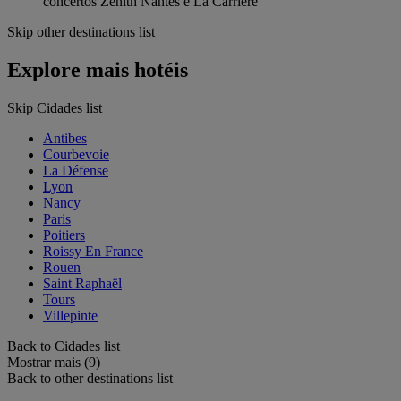
concertos Zénith Nantes e La Carrière
Skip other destinations list
Explore mais hotéis
Skip Cidades list
Antibes
Courbevoie
La Défense
Lyon
Nancy
Paris
Poitiers
Roissy En France
Rouen
Saint Raphaël
Tours
Villepinte
Back to Cidades list
Mostrar mais (9)
Back to other destinations list