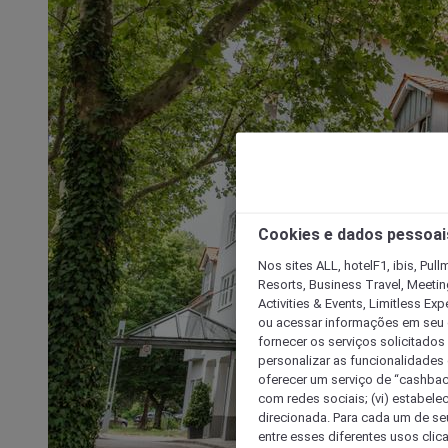
Cookies e dados pessoai
Nos sites ALL, hotelF1, ibis, Pul
Resorts, Business Travel, Meetin
Activities & Events, Limitless Ex
ou acessar informações em seu di
fornecer os serviços solicitados
personalizar as funcionalidades d
oferecer um serviço de “cashback
com redes sociais; (vi) estabele
direcionada. Para cada um de seu
entre esses diferentes usos clic