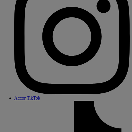
Accor TikTok