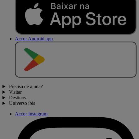
Accor Android app
D
I
S
P
O
N
Í
V
E
L
N
O
Precisa de ajuda?
Visitar
Destinos
Universo ibis
Accor Instagram