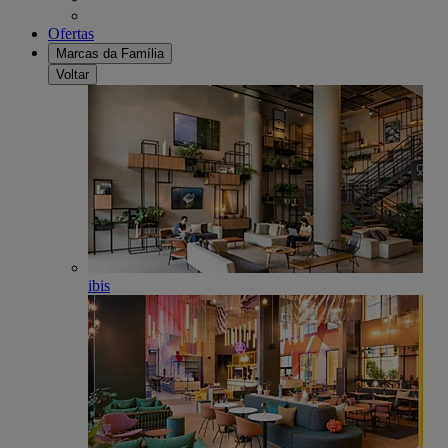
Ofertas
Marcas da Família
Voltar
ibis