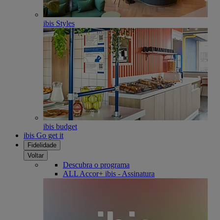
ibis Styles
ibis budget
ibis Go get it
Fidelidade
Voltar
Descubra o programa
ALL Accor+ ibis - Assinatura