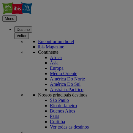
Menu
Destino
Voltar
Encontrar um hotel
ibis Magazine
Continente
Africa
Ásia
Europa
Médio Oriente
América Do Norte
América Do Sul
Austrália-Pacífico
Nossos principais destinos
São Paulo
Rio de Janeiro
Buenos Aires
Paris
Curitiba
Ver todas as destinos