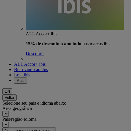
ALL Accor+ ibis
15% de desconto o ano todo
nas marcas ibis
Descobrir
ALL Accor+ ibis
Bem-vindo ao ibis
Loja ibis
Mais
EN
Voltar
Selecione seu país e idioma abaixo
Área geográfica
País/região-idioma
Confirmar meu país e idioma