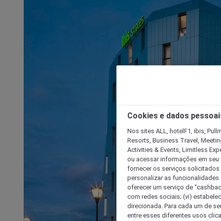
Cookies e dados pessoai
Nos sites ALL, hotelF1, ibis, Pul
Resorts, Business Travel, Meetin
Activities & Events, Limitless Ex
ou acessar informações em seu di
fornecer os serviços solicitados
personalizar as funcionalidades d
oferecer um serviço de “cashback
com redes sociais; (vi) estabele
direcionada. Para cada um de seu
entre esses diferentes usos clic