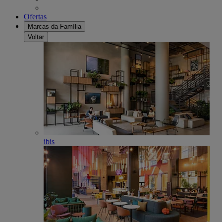
Ofertas
Marcas da Família
Voltar
ibis