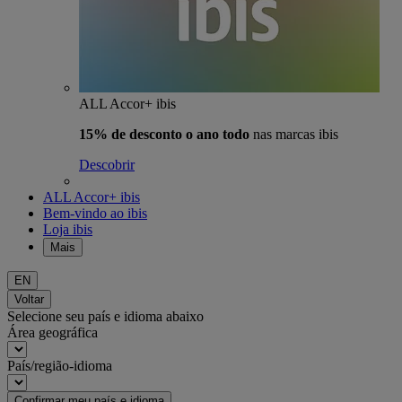
ALL Accor+ ibis
15% de desconto o ano todo
nas marcas ibis
Descobrir
ALL Accor+ ibis
Bem-vindo ao ibis
Loja ibis
Mais
EN
Voltar
Selecione seu país e idioma abaixo
Área geográfica
País/região-idioma
Confirmar meu país e idioma