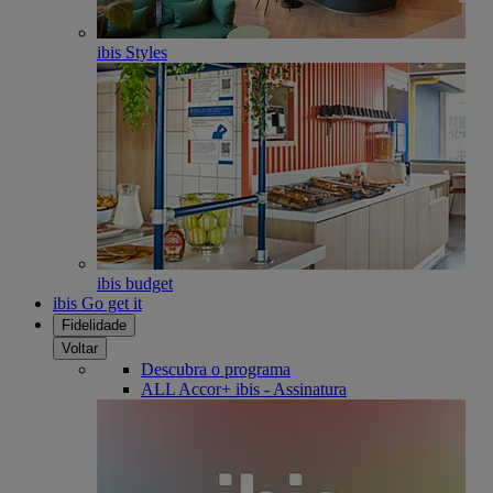
ibis Styles
ibis budget
ibis Go get it
Fidelidade
Voltar
Descubra o programa
ALL Accor+ ibis - Assinatura