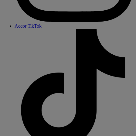
Accor TikTok