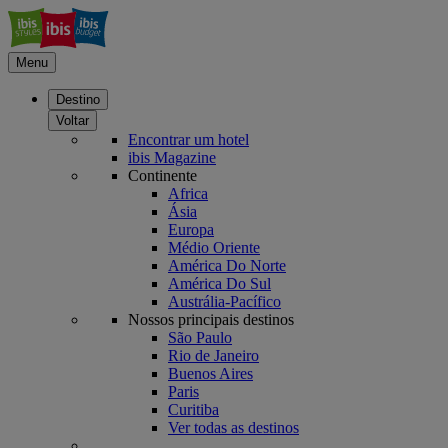
Menu
Destino
Voltar
Encontrar um hotel
ibis Magazine
Continente
Africa
Ásia
Europa
Médio Oriente
América Do Norte
América Do Sul
Austrália-Pacífico
Nossos principais destinos
São Paulo
Rio de Janeiro
Buenos Aires
Paris
Curitiba
Ver todas as destinos