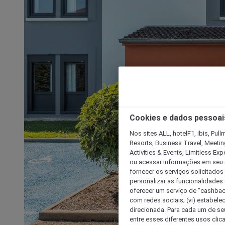
Cookies e dados pessoai
Nos sites ALL, hotelF1, ibis, Pul
Resorts, Business Travel, Meetin
Activities & Events, Limitless Ex
ou acessar informações em seu di
fornecer os serviços solicitados
personalizar as funcionalidades d
oferecer um serviço de “cashback
com redes sociais; (vi) estabele
direcionada. Para cada um de seu
entre esses diferentes usos clic