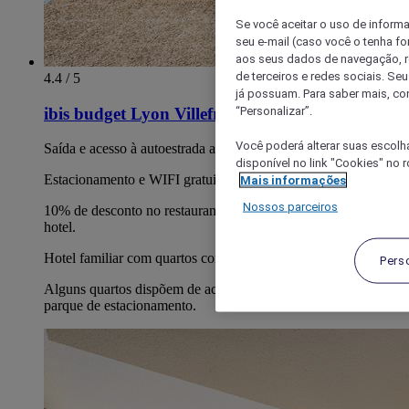
Se você aceitar o uso de inform
seu e-mail (caso você o tenha f
aos seus dados de navegação, re
de terceiros e redes sociais. S
4.4 / 5
já possuam. Para saber mais, co
“Personalizar”.
ibis budget Lyon Villefranche sur Saône
Você poderá alterar suas escolh
Saída e acesso à autoestrada a 180 metros de distância.
disponível no link "Cookies" no 
Estacionamento e WIFI gratuitos.
Mais informações
Nossos parceiros
10% de desconto no restaurante Courtepaille, em frente ao
hotel.
Hotel familiar com quartos comunicantes.
Pers
Alguns quartos dispõem de acesso direto ao jardim ou ao
parque de estacionamento.