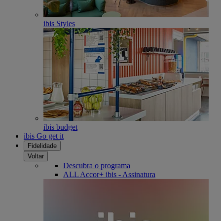
ibis Styles
ibis budget
ibis Go get it
Fidelidade
Voltar
Descubra o programa
ALL Accor+ ibis - Assinatura