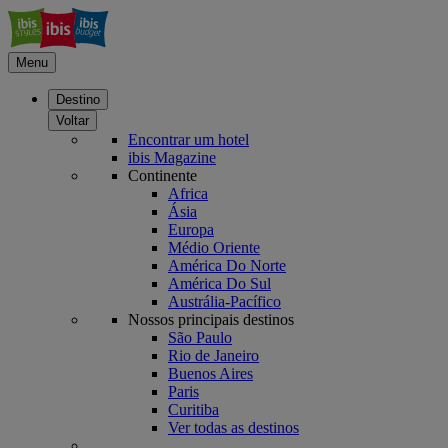
Menu
Destino
Voltar
Encontrar um hotel
ibis Magazine
Continente
Africa
Ásia
Europa
Médio Oriente
América Do Norte
América Do Sul
Austrália-Pacífico
Nossos principais destinos
São Paulo
Rio de Janeiro
Buenos Aires
Paris
Curitiba
Ver todas as destinos