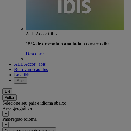
ALL Accor+ ibis
15% de desconto o ano todo
nas marcas ibis
Descobrir
ALL Accor+ ibis
Bem-vindo ao ibis
Loja ibis
Mais
EN
Voltar
Selecione seu país e idioma abaixo
Área geográfica
País/região-idioma
Confirmar meu país e idioma