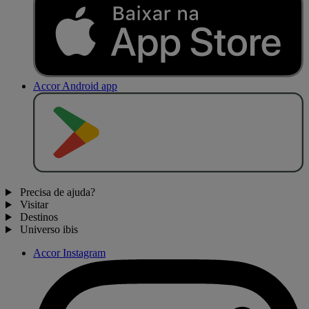
Accor Android app
D
I
S
P
O
N
Í
V
E
L
N
O
Precisa de ajuda?
Visitar
Destinos
Universo ibis
Accor Instagram