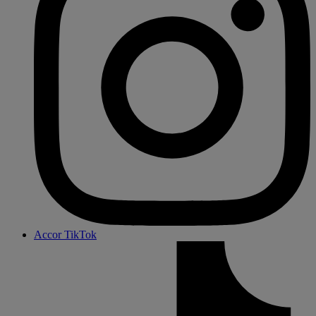
Accor TikTok