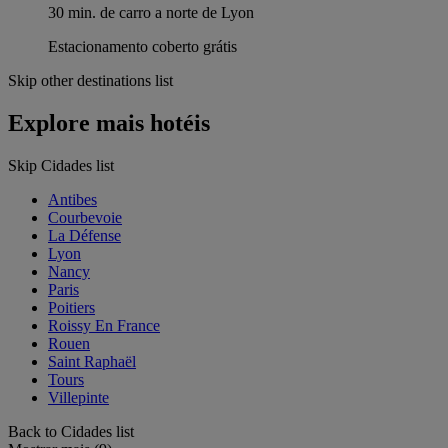
30 min. de carro a norte de Lyon
Estacionamento coberto grátis
Skip other destinations list
Explore mais hotéis
Skip Cidades list
Antibes
Courbevoie
La Défense
Lyon
Nancy
Paris
Poitiers
Roissy En France
Rouen
Saint Raphaël
Tours
Villepinte
Back to Cidades list