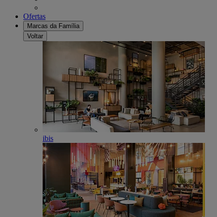
Ofertas
Marcas da Família
Voltar
ibis