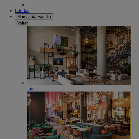
Ofertas
Marcas da Família
Voltar
ibis