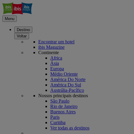
Menu
Destino
Voltar
Encontrar um hotel
ibis Magazine
Continente
Africa
Ásia
Europa
Médio Oriente
América Do Norte
América Do Sul
Austrália-Pacífico
Nossos principais destinos
São Paulo
Rio de Janeiro
Buenos Aires
Paris
Curitiba
Ver todas as destinos