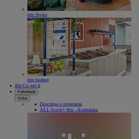
ibis Styles
ibis budget
ibis Go get it
Fidelidade
Voltar
Descubra o programa
ALL Accor+ ibis - Assinatura