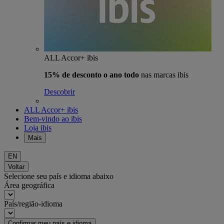
ALL Accor+ ibis
15% de desconto o ano todo
nas marcas ibis
Descobrir
ALL Accor+ ibis
Bem-vindo ao ibis
Loja ibis
Mais
EN
Voltar
Selecione seu país e idioma abaixo
Área geográfica
País/região-idioma
Confirmar meu país e idioma