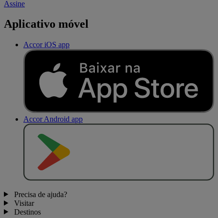
Assine
Aplicativo móvel
Accor iOS app
Accor Android app
D
I
S
P
O
N
Í
V
E
L
N
O
Precisa de ajuda?
Visitar
Destinos