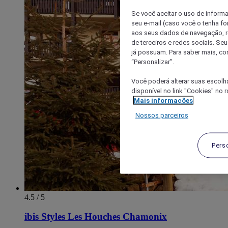
Se você aceitar o uso de inform
seu e-mail (caso você o tenha f
aos seus dados de navegação, re
de terceiros e redes sociais. S
já possuam. Para saber mais, co
“Personalizar”.
Você poderá alterar suas escolh
disponível no link "Cookies" no 
Mais informações
Nossos parceiros
Pers
4.5 / 5
ibis Styles Les Houches Chamonix