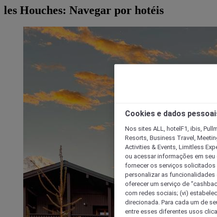
les Houches: Navegar por hotéis
Cookies e dados pessoai
Nos sites ALL, hotelF1, ibis, Pul
Resorts, Business Travel, Meetin
Activities & Events, Limitless Ex
ou acessar informações em seu di
fornecer os serviços solicitados
personalizar as funcionalidades d
oferecer um serviço de “cashback
com redes sociais; (vi) estabele
direcionada. Para cada um de seu
entre esses diferentes usos clic