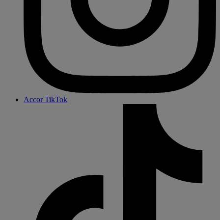
Accor TikTok