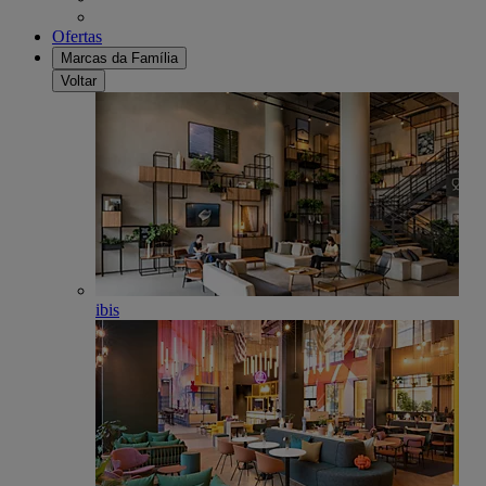
Ofertas
Marcas da Família
Voltar
ibis