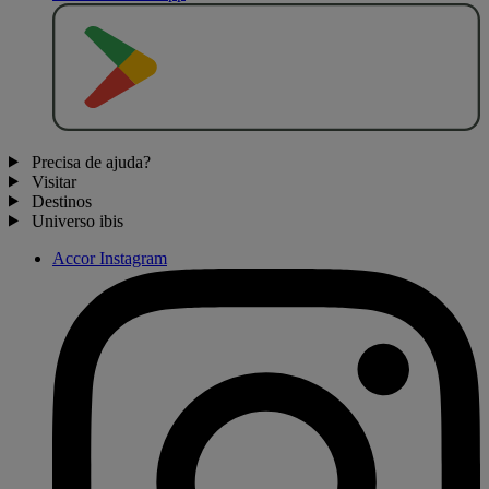
D
I
S
P
O
N
Í
V
E
L
N
O
Precisa de ajuda?
Visitar
Destinos
Universo ibis
Accor Instagram