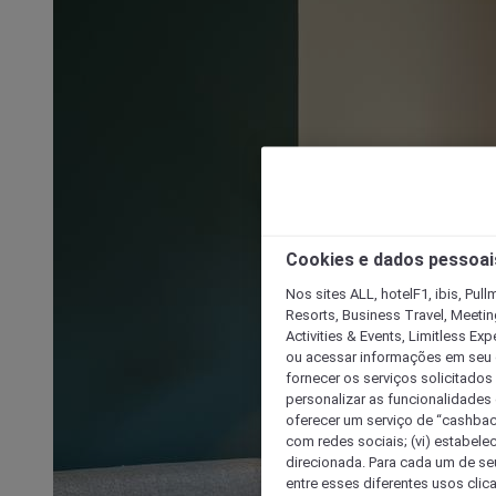
Cookies e dados pessoai
Nos sites ALL, hotelF1, ibis, Pul
Resorts, Business Travel, Meetin
Activities & Events, Limitless Ex
ou acessar informações em seu di
fornecer os serviços solicitados
personalizar as funcionalidades d
oferecer um serviço de “cashback
com redes sociais; (vi) estabele
direcionada. Para cada um de seu
entre esses diferentes usos clic