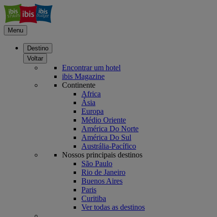
Menu
Destino
Voltar
Encontrar um hotel
ibis Magazine
Continente
Africa
Ásia
Europa
Médio Oriente
América Do Norte
América Do Sul
Austrália-Pacífico
Nossos principais destinos
São Paulo
Rio de Janeiro
Buenos Aires
Paris
Curitiba
Ver todas as destinos