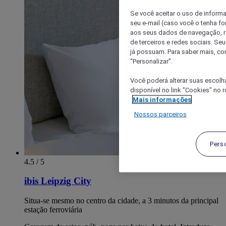
Se você aceitar o uso de inform
seu e-mail (caso você o tenha f
aos seus dados de navegação, re
de terceiros e redes sociais. S
já possuam. Para saber mais, co
“Personalizar”.
Você poderá alterar suas escolh
disponível no link "Cookies" no 
Mais informações
Nossos parceiros
Pers
4.5 / 5
ibis Leipzig City
Situa-se mesmo no centro da cidade, a 3 minutos da principal
estação ferroviária