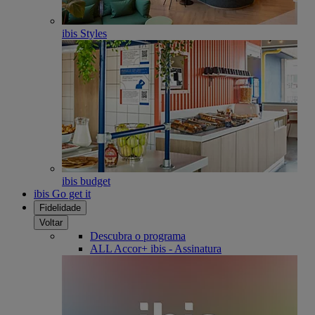
ibis Styles
ibis budget
ibis Go get it
Fidelidade
Voltar
Descubra o programa
ALL Accor+ ibis - Assinatura