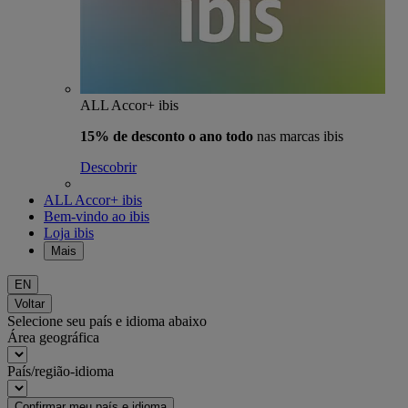
ALL Accor+ ibis
15% de desconto o ano todo
nas marcas ibis
Descobrir
ALL Accor+ ibis
Bem-vindo ao ibis
Loja ibis
Mais
EN
Voltar
Selecione seu país e idioma abaixo
Área geográfica
País/região-idioma
Confirmar meu país e idioma