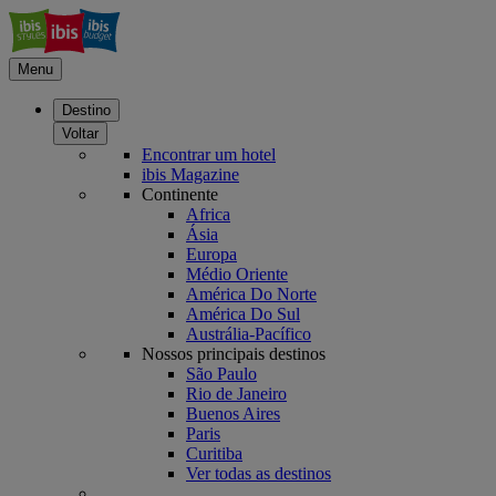
Menu
Destino
Voltar
Encontrar um hotel
ibis Magazine
Continente
Africa
Ásia
Europa
Médio Oriente
América Do Norte
América Do Sul
Austrália-Pacífico
Nossos principais destinos
São Paulo
Rio de Janeiro
Buenos Aires
Paris
Curitiba
Ver todas as destinos