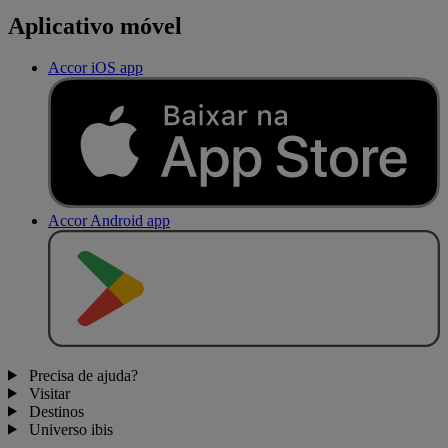
Aplicativo móvel
Accor iOS app
Accor Android app
D
I
S
P
O
N
Í
V
E
L
N
O
Precisa de ajuda?
Visitar
Destinos
Universo ibis