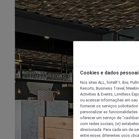
Cookies e dados pessoai
Nos sites ALL, hotelF1, ibis, Pul
Resorts, Business Travel, Meetin
Activities & Events, Limitless Ex
ou acessar informações em seu di
fornecer os serviços solicitados
personalizar as funcionalidades d
oferecer um serviço de “cashback
com redes sociais; (vi) estabele
direcionada. Para cada um de seu
entre esses diferentes usos clic