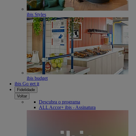
ibis Styles
ibis budget
ibis Go get it
Fidelidade
Voltar
Descubra o programa
ALL Accor+ ibis - Assinatura