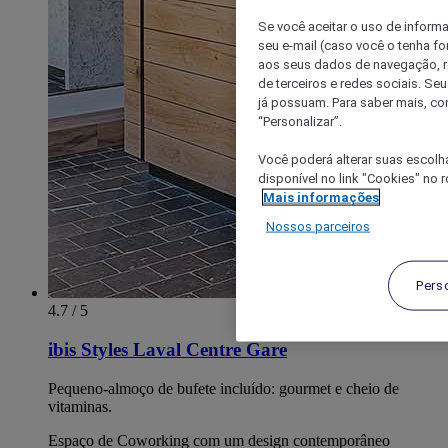
Se você aceitar o uso de inform
seu e-mail (caso você o tenha f
aos seus dados de navegação, re
de terceiros e redes sociais. S
já possuam. Para saber mais, co
“Personalizar”.
Você poderá alterar suas escolh
disponível no link "Cookies" no 
Mais informações
Nossos parceiros
Pers
4.7 / 5
ibis Styles Laval Centre Gare
Pequeno-almoço de bufete incluído: gourmet e cheio de
vitaminas.
Espaço de Coworking com um design contemporâneo