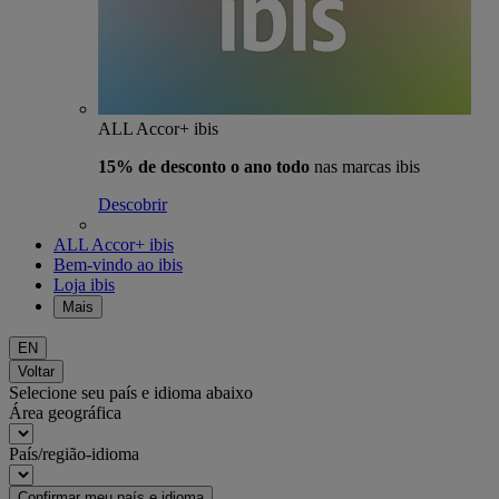
ALL Accor+ ibis
15% de desconto o ano todo
nas marcas ibis
Descobrir
ALL Accor+ ibis
Bem-vindo ao ibis
Loja ibis
Mais
EN
Voltar
Selecione seu país e idioma abaixo
Área geográfica
País/região-idioma
Confirmar meu país e idioma