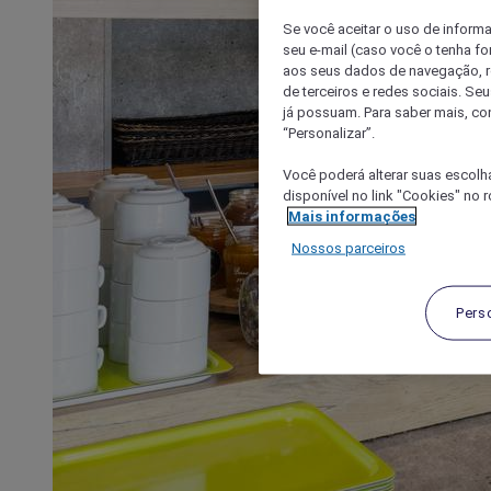
Se você aceitar o uso de inform
seu e-mail (caso você o tenha f
aos seus dados de navegação, re
de terceiros e redes sociais. S
já possuam. Para saber mais, co
“Personalizar”.
Você poderá alterar suas escolh
disponível no link "Cookies" no 
Mais informações
Nossos parceiros
Pers