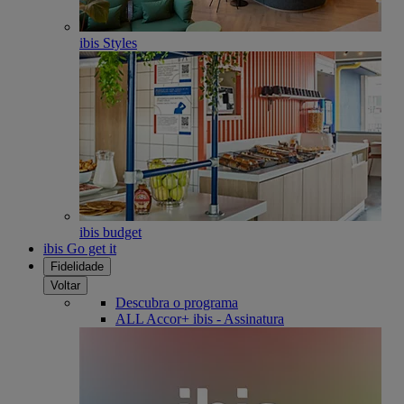
ibis Styles
ibis budget
ibis Go get it
Fidelidade
Voltar
Descubra o programa
ALL Accor+ ibis - Assinatura