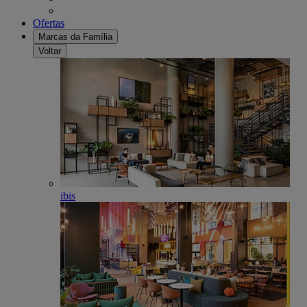
Ofertas
Marcas da Família
Voltar
ibis