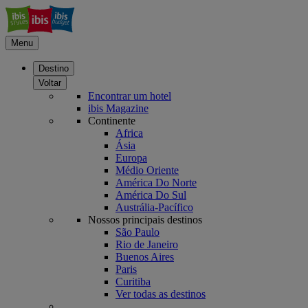
Menu
Destino
Voltar
Encontrar um hotel
ibis Magazine
Continente
Africa
Ásia
Europa
Médio Oriente
América Do Norte
América Do Sul
Austrália-Pacífico
Nossos principais destinos
São Paulo
Rio de Janeiro
Buenos Aires
Paris
Curitiba
Ver todas as destinos