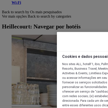
Wi-Fi
Back to search by Os mais pesquisados
Ver mais opções
Back to search by categories
Heillecourt: Navegar por hotéis
Cookies e dados pessoai
Nos sites ALL, hotelF1, ibis, Pul
Resorts, Business Travel, Meetin
Activities & Events, Limitless Ex
ou acessar informações em seu di
fornecer os serviços solicitados
personalizar as funcionalidades d
oferecer um serviço de “cashback
com redes sociais; (vi) estabele
direcionada. Para cada um de seu
entre esses diferentes usos clic