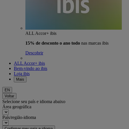
ALL Accor+ ibis
15% de desconto o ano todo
nas marcas ibis
Descobrir
ALL Accor+ ibis
Bem-vindo ao ibis
Loja ibis
Mais
EN
Voltar
Selecione seu país e idioma abaixo
Área geográfica
País/região-idioma
Confirmar meu país e idioma