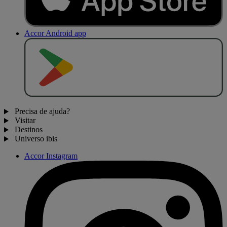
Accor Android app
D
I
S
P
O
N
Í
V
E
L
N
O
Precisa de ajuda?
Visitar
Destinos
Universo ibis
Accor Instagram