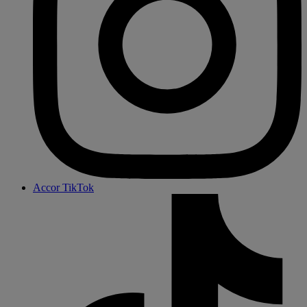
Accor TikTok