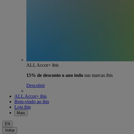
ALL Accor+ ibis
15% de desconto o ano todo
nas marcas ibis
Descobrir
ALL Accor+ ibis
Bem-vindo ao ibis
Loja ibis
Mais
EN
Voltar