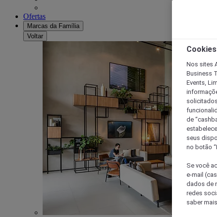
Ofertas
Marcas da Família
Voltar
Cookies
Nos sites A
Business T
Events, Li
informaçõe
solicitado
funcionali
de “cashba
estabelece
seus dispo
no botão “
Se você ac
e-mail (ca
dados de n
redes soci
saber mais