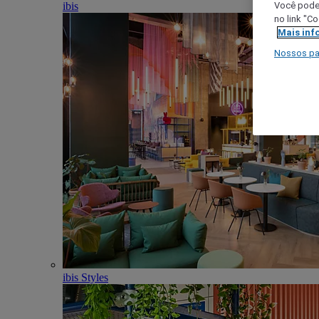
ibis
Você poder
no link "C
Mais inf
Nossos pa
ibis Styles