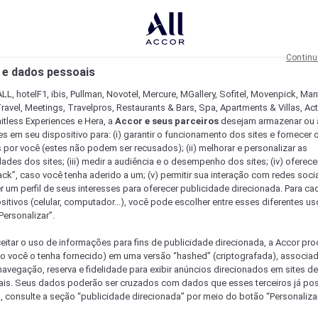
Continu
 e dados pessoais
LL, hotelF1, ibis, Pullman, Novotel, Mercure, MGallery, Sofitel, Movenpick, Man
ravel, Meetings, Travelpros, Restaurants & Bars, Spa, Apartments & Villas, Acti
mitless Experiences e Hera, a
Accor e seus parceiros
desejam armazenar ou 
s em seu dispositivo para: (i) garantir o funcionamento dos sites e fornecer 
s por você (estes não podem ser recusados); (ii) melhorar e personalizar as
dades dos sites; (iii) medir a audiência e o desempenho dos sites; (iv) oferec
ck”, caso você tenha aderido a um; (v) permitir sua interação com redes sociai
r um perfil de seus interesses para oferecer publicidade direcionada. Para c
sitivos (celular, computador...), você pode escolher entre esses diferentes u
Personalizar”.
eitar o uso de informações para fins de publicidade direcionada, a Accor pr
so você o tenha fornecido) em uma versão “hashed” (criptografada), associa
avegação, reserva e fidelidade para exibir anúncios direcionados em sites de 
ais. Seus dados poderão ser cruzados com dados que esses terceiros já po
, consulte a seção “publicidade direcionada” por meio do botão “Personalizar