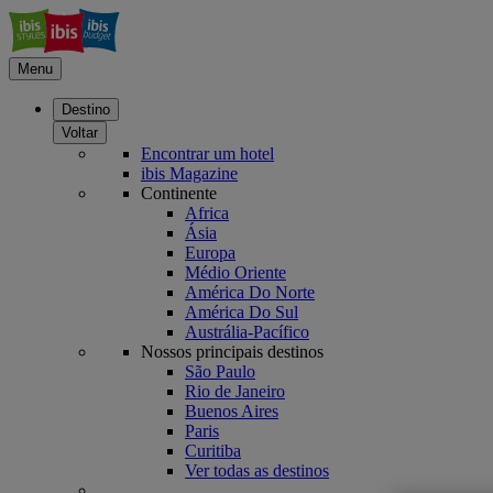
Menu
Destino
Voltar
Encontrar um hotel
ibis Magazine
Continente
Africa
Ásia
Europa
Médio Oriente
América Do Norte
América Do Sul
Austrália-Pacífico
Nossos principais destinos
São Paulo
Rio de Janeiro
Buenos Aires
Paris
Curitiba
Ver todas as destinos