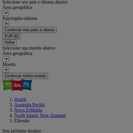
Selecione seu país e idioma abaixo
Área geográfica
País/região-idioma
Confirmar meu país e idioma
EUR
(€)
Voltar
Selecione sua moeda abaixo
Área geográfica
Moeda
Confirmar minha moeda
Hotels
Australia Pacific
Nova Zelândia
North Island, New Zealand
Ellerslie
Seu próximo destino