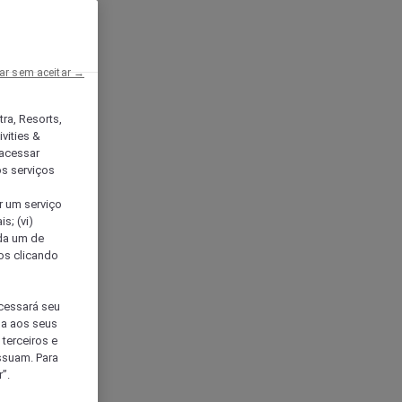
ar sem aceitar →
tra, Resorts,
vities &
acessar
os serviços
er um serviço
s; (vi)
ada um de
sos clicando
ocessará seu
da aos seus
terceiros e
ssuam. Para
”.