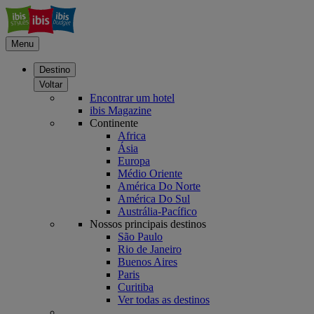
Menu
Destino
Voltar
Encontrar um hotel
ibis Magazine
Continente
Africa
Ásia
Europa
Médio Oriente
América Do Norte
América Do Sul
Austrália-Pacífico
Nossos principais destinos
São Paulo
Rio de Janeiro
Buenos Aires
Paris
Curitiba
Ver todas as destinos