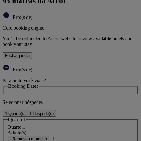
45 marcas da Accor
Erro(s de)
Core booking engine
You’ll be redirected to Accor website to view available hotels and
book your stay
Fechar janela
Erro(s de)
Para onde você viaja?
Booking Dates
Selecionar hóspedes
1 Quarto(s) - 1 Hóspede(s)
Quarto 1
Quarto 1
Adulto(s)
- Remova um adulto