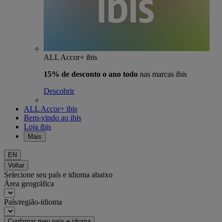
ALL Accor+ ibis
15% de desconto o ano todo
nas marcas ibis
Descobrir
ALL Accor+ ibis
Bem-vindo ao ibis
Loja ibis
Mais
EN
Voltar
Selecione seu país e idioma abaixo
Área geográfica
País/região-idioma
Confirmar meu país e idioma