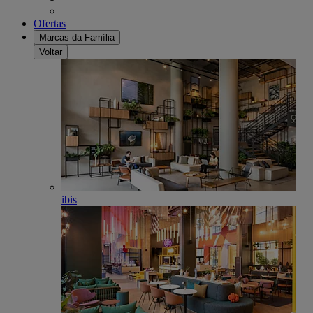
Ofertas
Marcas da Família
Voltar
ibis