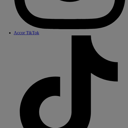
Accor TikTok