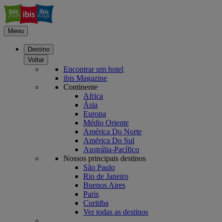
Menu
Destino
Voltar
Encontrar um hotel
ibis Magazine
Continente
Africa
Ásia
Europa
Médio Oriente
América Do Norte
América Do Sul
Austrália-Pacífico
Nossos principais destinos
São Paulo
Rio de Janeiro
Buenos Aires
Paris
Curitiba
Ver todas as destinos