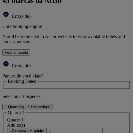
45 marcas da Accor
Erro(s de)
Core booking engine
You’ll be redirected to Accor website to view available hotels and
book your stay
Fechar janela
Erro(s de)
Para onde você viaja?
Booking Dates
Selecionar hóspedes
1 Quarto(s) - 1 Hóspede(s)
Quarto 1
Quarto 1
Adulto(s)
- Remova um adulto