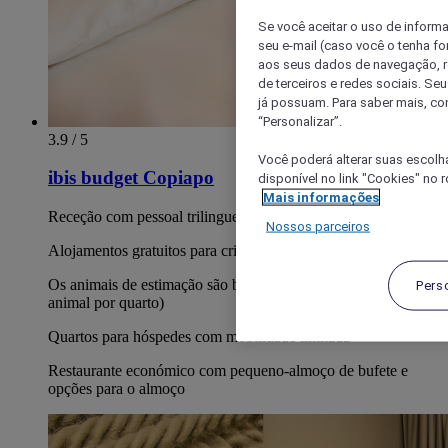
Se você aceitar o uso de inform
seu e-mail (caso você o tenha f
aos seus dados de navegação, re
de terceiros e redes sociais. S
já possuam. Para saber mais, co
“Personalizar”.
3.9 / 5
Você poderá alterar suas escolh
ibis budget Copiapo
disponível no link "Cookies" no 
Mais informações
Receção com pessoal trilingue disponível 24 horas/dia
Nossos parceiros
Alojamentos gratuitos para crianças até aos 12 anos de idade.
Os animais de estimação são bem-vindos (máximo de 1
Pers
animal por quarto)
Quartos para hóspedes com mobilidade limitada
Restaurante económico com pequeno-almoço de bufete e
opções para o almoço