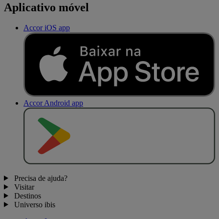
Aplicativo móvel
Accor iOS app
Accor Android app
D
I
S
P
O
N
Í
V
E
L
N
O
Precisa de ajuda?
Visitar
Destinos
Universo ibis