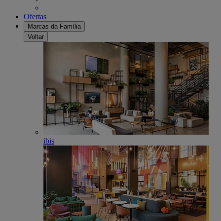
Ofertas
Marcas da Família
Voltar
ibis