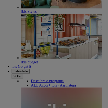
ibis Styles
ibis budget
ibis Go get it
Fidelidade
Voltar
Descubra o programa
ALL Accor+ ibis - Assinatura