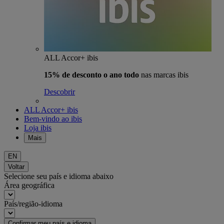
ALL Accor+ ibis
15% de desconto o ano todo
nas marcas ibis
Descobrir
ALL Accor+ ibis
Bem-vindo ao ibis
Loja ibis
Mais
EN
Voltar
Selecione seu país e idioma abaixo
Área geográfica
País/região-idioma
Confirmar meu país e idioma