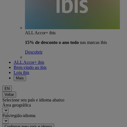
ALL Accor+ ibis
15% de desconto o ano todo
nas marcas ibis
Descobrir
ALL Accor+ ibis
Bem-vindo ao ibis
Loja ibis
Mais
EN
Voltar
Selecione seu país e idioma abaixo
Área geográfica
País/região-idioma
Confirmar meu país e idioma