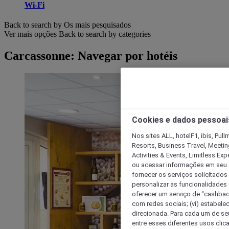
Wi-Fi
Back to search by Os mais pesquisados
Ver mais opções
Back to search by categories
Carcassonne: Navegar por hotéis
Cookies e dados pessoai
Nos sites ALL, hotelF1, ibis, Pul
Resorts, Business Travel, Meetin
Activities & Events, Limitless Ex
ou acessar informações em seu di
fornecer os serviços solicitados
personalizar as funcionalidades d
oferecer um serviço de “cashback
com redes sociais; (vi) estabele
direcionada. Para cada um de seu
entre esses diferentes usos clic