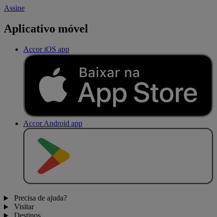
Assine
Aplicativo móvel
Accor iOS app
Accor Android app
D
I
S
P
O
N
Í
V
E
L
N
O
Precisa de ajuda?
Visitar
Destinos