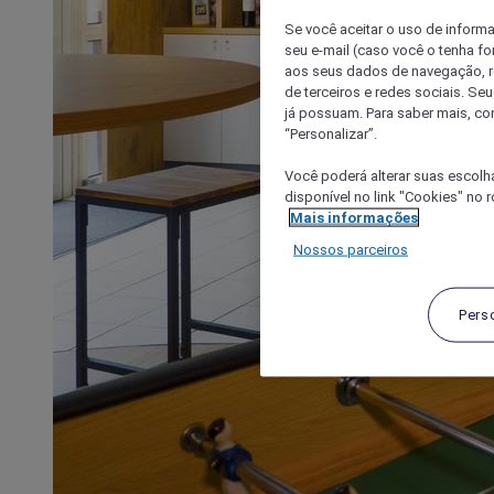
Se você aceitar o uso de inform
seu e-mail (caso você o tenha f
aos seus dados de navegação, re
de terceiros e redes sociais. S
já possuam. Para saber mais, co
“Personalizar”.
Você poderá alterar suas escolh
disponível no link "Cookies" no 
Mais informações
Nossos parceiros
Pers