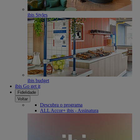
ibis Styles
ibis budget
ibis Go get it
Fidelidade
Voltar
Descubra o programa
ALL Accor+ ibis - Assinatura