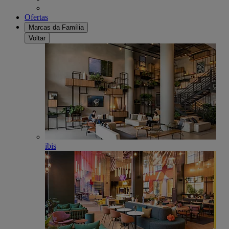
Ofertas
Marcas da Família
Voltar
ibis