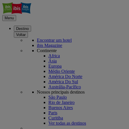
Menu
Destino
Voltar
Encontrar um hotel
ibis Magazine
Continente
Africa
Ásia
Europa
Médio Oriente
América Do Norte
América Do Sul
Austrália-Pacífico
Nossos principais destinos
São Paulo
Rio de Janeiro
Buenos Aires
Paris
Curitiba
Ver todas as destinos