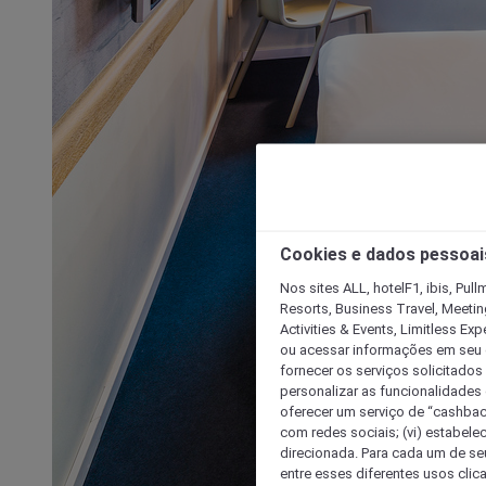
Cookies e dados pessoai
Nos sites ALL, hotelF1, ibis, Pul
Resorts, Business Travel, Meetin
Activities & Events, Limitless Ex
ou acessar informações em seu di
fornecer os serviços solicitados
personalizar as funcionalidades d
oferecer um serviço de “cashback
com redes sociais; (vi) estabele
direcionada. Para cada um de seu
entre esses diferentes usos clic