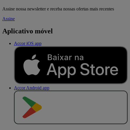
Assine nossa newsletter e receba nossas ofertas mais recentes
Assine
Aplicativo móvel
Accor iOS app
Accor Android app
D
I
S
P
O
N
Í
V
E
L
N
O