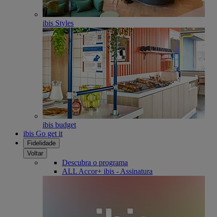
ibis Styles
ibis budget
ibis Go get it
Fidelidade
Voltar
Descubra o programa
ALL Accor+ ibis - Assinatura