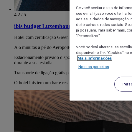
Se você aceitar o uso de inform
seu e-mail (caso você o tenha f
4.2 / 5
aos seus dados de navegação, re
de terceiros e redes sociais. S
ibis budget Luxembourg Aéroport
já possuam. Para saber mais, co
“Personalizar”.
Hotel com certificação Green Key
Você poderá alterar suas escolh
A 6 minutos a pé do Aeroporto Findel
disponível no link "Cookies" no 
Estacionamento privado disponível com 50% de desconto
Mais informações
durante a sua estadia
Nossos parceiros
Transporte de ligação grátis para o aeroporto
O hotel ibis tem um bar e restaurante
Pers