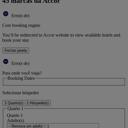
45 marcas da Accor
Erro(s de)
Core booking engine
You’ll be redirected to Accor website to view available hotels and
book your stay
Fechar janela
Erro(s de)
Para onde você viaja?
Booking Dates
Selecionar hóspedes
1 Quarto(s) - 1 Hóspede(s)
Quarto 1
Quarto 1
Adulto(s)
- Remova um adulto