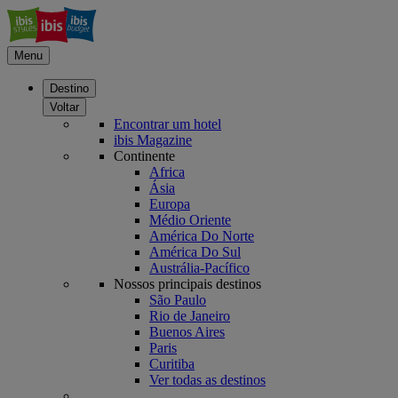
Menu
Destino
Voltar
Encontrar um hotel
ibis Magazine
Continente
Africa
Ásia
Europa
Médio Oriente
América Do Norte
América Do Sul
Austrália-Pacífico
Nossos principais destinos
São Paulo
Rio de Janeiro
Buenos Aires
Paris
Curitiba
Ver todas as destinos