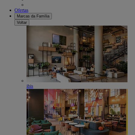
Ofertas
Marcas da Família
Voltar
ibis