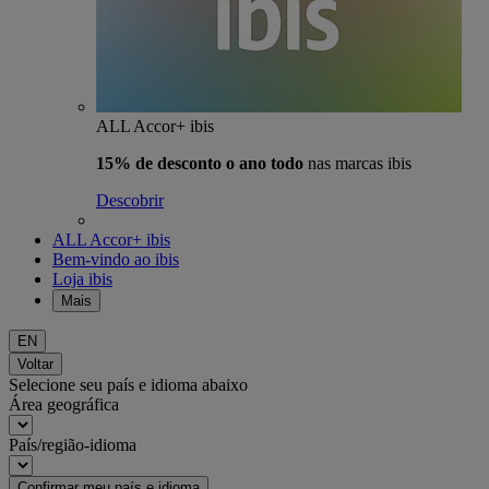
ALL Accor+ ibis
15% de desconto o ano todo
nas marcas ibis
Descobrir
ALL Accor+ ibis
Bem-vindo ao ibis
Loja ibis
Mais
EN
Voltar
Selecione seu país e idioma abaixo
Área geográfica
País/região-idioma
Confirmar meu país e idioma