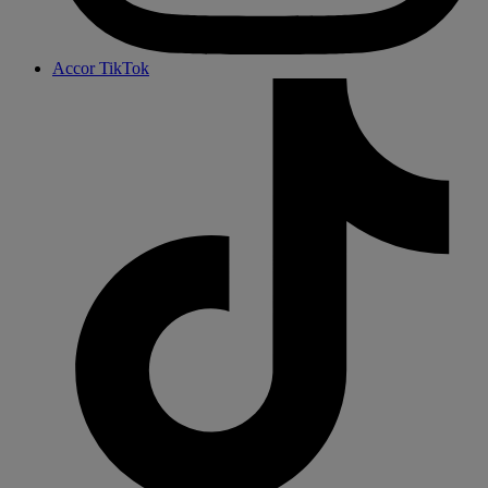
Accor TikTok