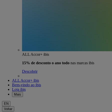
ALL Accor+ ibis
15% de desconto o ano todo
nas marcas ibis
Descobrir
ALL Accor+ ibis
Bem-vindo ao ibis
Loja ibis
Mais
EN
Voltar