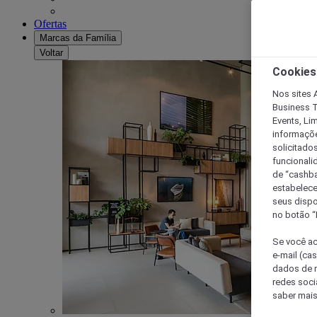
Ofertas
Marcas da Família
Voltar
Cookies
Nos sites A
Business T
Events, Li
informaçõe
solicitado
funcionali
de “cashba
estabelece
seus dispo
no botão “
Se você ac
e-mail (ca
dados de n
redes soci
saber mais