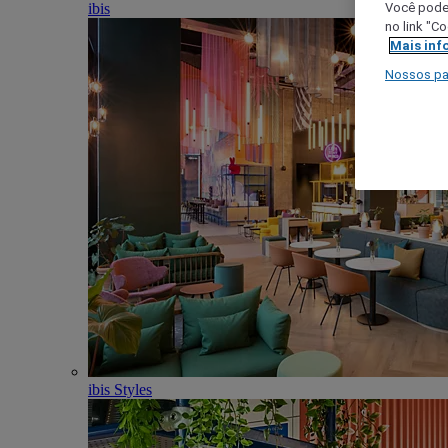
ibis
Você poder
no link "C
Mais inf
Nossos pa
ibis Styles