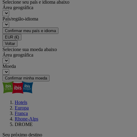
Selecione seu país e idioma abaixo
Área geográfica
País/região-idioma
Confirmar meu país e idioma
EUR
(€)
Voltar
Selecione sua moeda abaixo
Área geográfica
Moeda
Confirmar minha moeda
Hotels
Europa
França
Rhone-Alps
DROME
Seu próximo destino