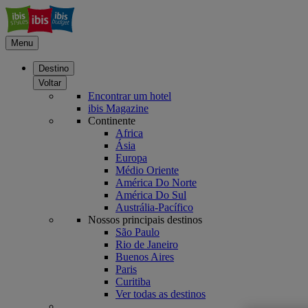
Menu
Destino
Voltar
Encontrar um hotel
ibis Magazine
Continente
Africa
Ásia
Europa
Médio Oriente
América Do Norte
América Do Sul
Austrália-Pacífico
Nossos principais destinos
São Paulo
Rio de Janeiro
Buenos Aires
Paris
Curitiba
Ver todas as destinos