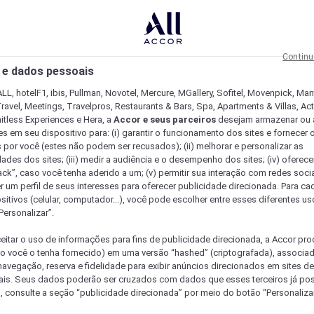
Continu
 e dados pessoais
LL, hotelF1, ibis, Pullman, Novotel, Mercure, MGallery, Sofitel, Movenpick, Man
ravel, Meetings, Travelpros, Restaurants & Bars, Spa, Apartments & Villas, Acti
mitless Experiences e Hera, a
Accor e seus parceiros
desejam armazenar ou 
s em seu dispositivo para: (i) garantir o funcionamento dos sites e fornecer 
s por você (estes não podem ser recusados); (ii) melhorar e personalizar as
dades dos sites; (iii) medir a audiência e o desempenho dos sites; (iv) oferec
ck”, caso você tenha aderido a um; (v) permitir sua interação com redes sociai
r um perfil de seus interesses para oferecer publicidade direcionada. Para c
sitivos (celular, computador...), você pode escolher entre esses diferentes u
Personalizar”.
eitar o uso de informações para fins de publicidade direcionada, a Accor pr
so você o tenha fornecido) em uma versão “hashed” (criptografada), associa
avegação, reserva e fidelidade para exibir anúncios direcionados em sites de 
ais. Seus dados poderão ser cruzados com dados que esses terceiros já po
, consulte a seção “publicidade direcionada” por meio do botão “Personalizar