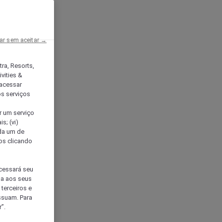
ar sem aceitar →
tra, Resorts,
vities &
acessar
os serviços
er um serviço
s; (vi)
ada um de
sos clicando
ocessará seu
da aos seus
terceiros e
ssuam. Para
”.