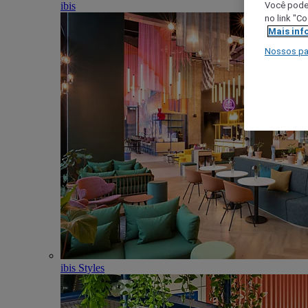
ibis
Você poder
no link "C
Mais inf
Nossos pa
ibis Styles