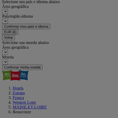
Selecione seu país e idioma abaixo
Área geográfica
País/região-idioma
Confirmar meu país e idioma
EUR
(€)
Voltar
Selecione sua moeda abaixo
Área geográfica
Moeda
Confirmar minha moeda
Hotels
Europa
França
Western Loire
MAINE-ET-LOIRE
Beaucouze