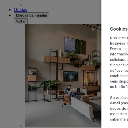
Ofertas
Marcas da Família
Voltar
Cookies
Nos sites A
Business T
Events, Li
informaçõe
solicitado
funcionali
de “cashba
estabelece
seus dispo
no botão “
Se você ac
e-mail (ca
dados de n
redes soci
saber mais