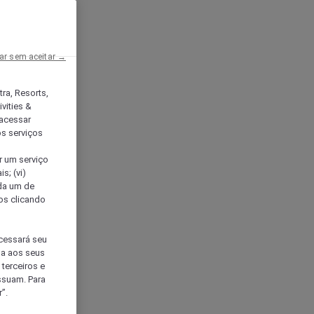
ar sem aceitar →
tra, Resorts,
vities &
acessar
os serviços
er um serviço
s; (vi)
ada um de
sos clicando
ocessará seu
da aos seus
terceiros e
ssuam. Para
”.