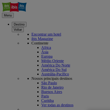
Menu
Destino
Voltar
Encontrar um hotel
ibis Magazine
Continente
Africa
Ásia
Europa
Médio Oriente
América Do Norte
América Do Sul
Austrália-Pacífico
Nossos principais destinos
São Paulo
Rio de Janeiro
Buenos Aires
Paris
Curitiba
Ver todas as destinos