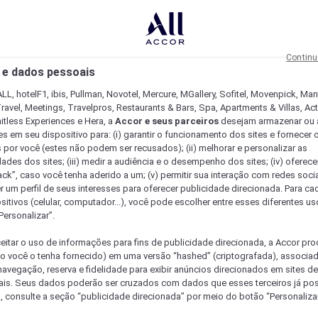
Continu
 e dados pessoais
LL, hotelF1, ibis, Pullman, Novotel, Mercure, MGallery, Sofitel, Movenpick, Man
ravel, Meetings, Travelpros, Restaurants & Bars, Spa, Apartments & Villas, Acti
mitless Experiences e Hera, a
Accor e seus parceiros
desejam armazenar ou 
s em seu dispositivo para: (i) garantir o funcionamento dos sites e fornecer 
s por você (estes não podem ser recusados); (ii) melhorar e personalizar as
dades dos sites; (iii) medir a audiência e o desempenho dos sites; (iv) oferec
ck”, caso você tenha aderido a um; (v) permitir sua interação com redes sociai
r um perfil de seus interesses para oferecer publicidade direcionada. Para c
sitivos (celular, computador...), você pode escolher entre esses diferentes u
Personalizar”.
eitar o uso de informações para fins de publicidade direcionada, a Accor pr
so você o tenha fornecido) em uma versão “hashed” (criptografada), associa
avegação, reserva e fidelidade para exibir anúncios direcionados em sites de 
ais. Seus dados poderão ser cruzados com dados que esses terceiros já po
, consulte a seção “publicidade direcionada” por meio do botão “Personalizar