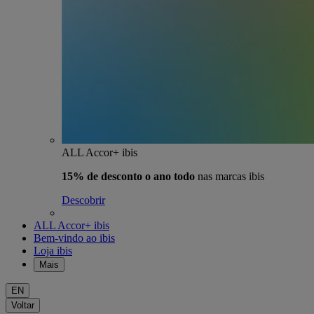
ALL Accor+ ibis
15% de desconto o ano todo
nas marcas ibis
Descobrir
ALL Accor+ ibis
Bem-vindo ao ibis
Loja ibis
Mais
EN
Voltar