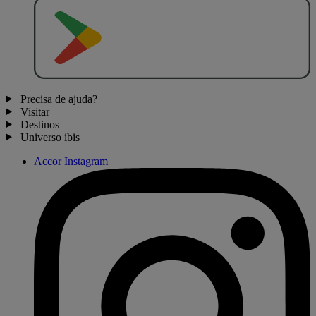
D
I
S
P
O
N
Í
V
E
L
N
O
Precisa de ajuda?
Visitar
Destinos
Universo ibis
Accor Instagram