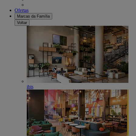
Ofertas
Marcas da Família
Voltar
ibis