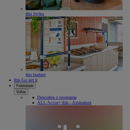
ibis Styles
ibis budget
ibis Go get it
Fidelidade
Voltar
Descubra o programa
ALL Accor+ ibis - Assinatura