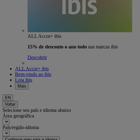
ALL Accor+ ibis
15% de desconto o ano todo
nas marcas ibis
Descobrir
ALL Accor+ ibis
Bem-vindo ao ibis
Loja ibis
Mais
EN
Voltar
Selecione seu país e idioma abaixo
Área geográfica
País/região-idioma
Confirmar meu país e idioma