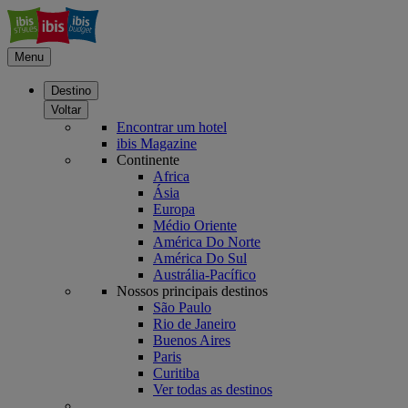
Menu
Destino
Voltar
Encontrar um hotel
ibis Magazine
Continente
Africa
Ásia
Europa
Médio Oriente
América Do Norte
América Do Sul
Austrália-Pacífico
Nossos principais destinos
São Paulo
Rio de Janeiro
Buenos Aires
Paris
Curitiba
Ver todas as destinos