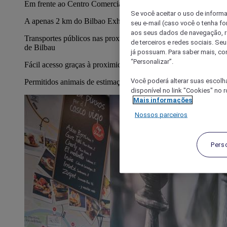
Em frente ao Centro Comercial MAX Center
Se você aceitar o uso de inform
A apenas 2 km do Bilbao Exhibition Centre (BEC)
seu e-mail (caso você o tenha f
aos seus dados de navegação, re
Transportes públicos nas proximidades com ligação ao centro
de terceiros e redes sociais. S
de Bilbau
já possuam. Para saber mais, co
“Personalizar”.
Fácil acesso graças à proximidade com a A-8
Você poderá alterar suas escolh
Permitidos animais de estimação (custo adicional)
disponível no link "Cookies" no 
Mais informações
Nossos parceiros
Pers