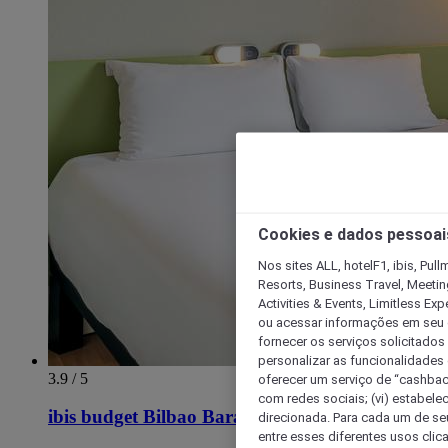
Cookies e dados pessoai
Nos sites ALL, hotelF1, ibis, Pul
Resorts, Business Travel, Meetin
Activities & Events, Limitless Ex
ou acessar informações em seu di
fornecer os serviços solicitados
personalizar as funcionalidades d
3.9 / 5
oferecer um serviço de “cashback
com redes sociais; (vi) estabele
ibis budget Bilbao Barakaldo
direcionada. Para cada um de seu
entre esses diferentes usos clic