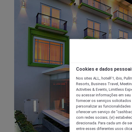
Cookies e dados pessoai
Nos sites ALL, hotelF1, ibis, Pul
Resorts, Business Travel, Meetin
Activities & Events, Limitless Ex
ou acessar informações em seu di
fornecer os serviços solicitados
personalizar as funcionalidades d
oferecer um serviço de “cashback
com redes sociais; (vi) estabele
direcionada. Para cada um de seu
entre esses diferentes usos clic