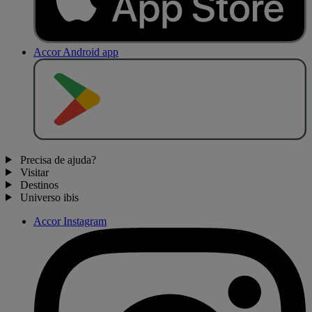
Accor Android app
D
I
S
P
O
N
Í
V
E
L
N
O
Precisa de ajuda?
Visitar
Destinos
Universo ibis
Accor Instagram