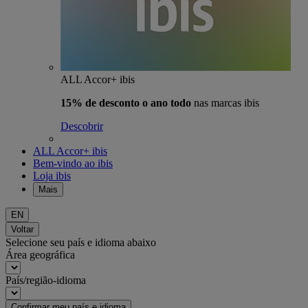
ALL Accor+ ibis
15% de desconto o ano todo
nas marcas ibis
Descobrir
ALL Accor+ ibis
Bem-vindo ao ibis
Loja ibis
Mais
EN
Voltar
Selecione seu país e idioma abaixo
Área geográfica
País/região-idioma
Confirmar meu país e idioma