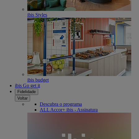
ibis Styles
ibis budget
ibis Go get it
Fidelidade
Voltar
Descubra o programa
ALL Accor+ ibis - Assinatura