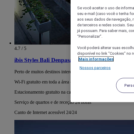
Se você aceitar o uso de inform
seu e-mail (caso você o tenha f
aos seus dados de navegação, re
de terceiros e redes sociais. S
já possuam. Para saber mais, co
“Personalizar”.
Você poderá alterar suas escolh
4.7 / 5
disponível no link "Cookies" no 
Mais informações
ibis Styles Bali Denpasar
Nossos parceiros
Perto de muitos destinos interessantes da cidade
Wi-Fi gratuito em toda a área do hotel
Pers
Estacionamento gratuito na cave do hotel
Serviço de quartos e de receção 24 horas
Canto de Internet acessível 24/24