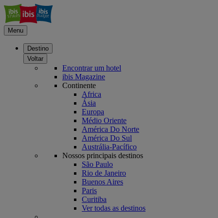
Menu
Destino
Voltar
Encontrar um hotel
ibis Magazine
Continente
Africa
Ásia
Europa
Médio Oriente
América Do Norte
América Do Sul
Austrália-Pacífico
Nossos principais destinos
São Paulo
Rio de Janeiro
Buenos Aires
Paris
Curitiba
Ver todas as destinos