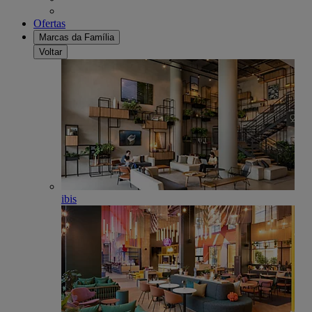
Ofertas
Marcas da Família
Voltar
ibis