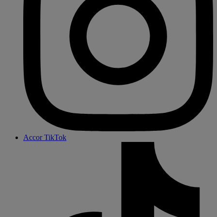
Accor TikTok