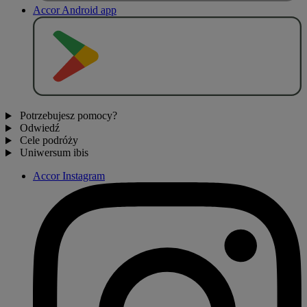
Accor Android app
P
O
B
I
E
R
Z Z
Potrzebujesz pomocy?
Odwiedź
Cele podróży
Uniwersum ibis
Accor Instagram