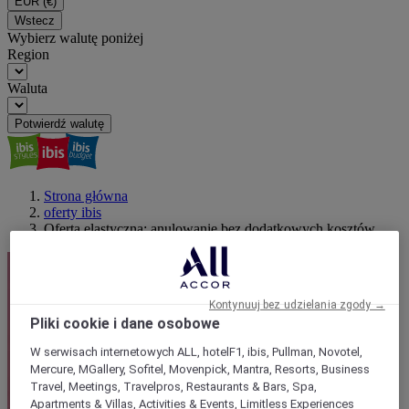
EUR
(€)
Wstecz
Wybierz walutę poniżej
Region
Waluta
Potwierdź walutę
Strona główna
oferty ibis
Oferta elastyczna: anulowanie bez dodatkowych kosztów
Kontynuuj bez udzielania zgody →
Pliki cookie i dane osobowe
W serwisach internetowych ALL, hotelF1, ibis, Pullman, Novotel,
Mercure, MGallery, Sofitel, Movenpick, Mantra, Resorts, Business
Travel, Meetings, Travelpros, Restaurants & Bars, Spa,
Apartments & Villas, Activities & Events, Limitless Experiences