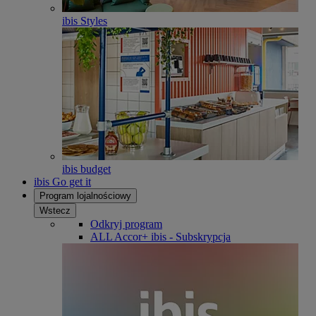
ibis Styles
ibis budget
ibis Go get it
Program lojalnościowy
Wstecz
Odkryj program
ALL Accor+ ibis - Subskrypcja