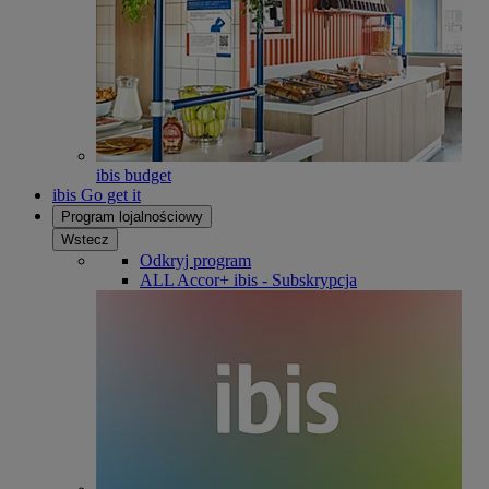
ibis budget
ibis Go get it
Program lojalnościowy
Wstecz
Odkryj program
ALL Accor+ ibis - Subskrypcja