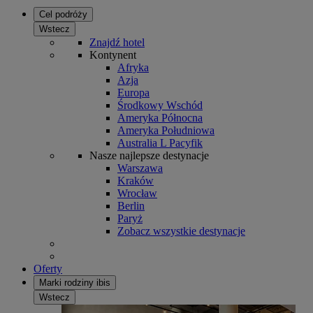
Cel podróży
Wstecz
Znajdź hotel
Kontynent
Afryka
Azja
Europa
Środkowy Wschód
Ameryka Północna
Ameryka Południowa
Australia L Pacyfik
Nasze najlepsze destynacje
Warszawa
Kraków
Wrocław
Berlin
Paryż
Zobacz wszystkie destynacje
Oferty
Marki rodziny ibis
Wstecz