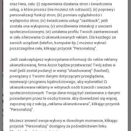
oraz Hera, celu: (i) zapewnienia działania stron i świadczenia
usług, o które prosisz (nie możesz ich odrzucić); (ii) poprawy i
personalizacji funkcji stron; (iii) pomiaru oglądalności i
wydajności stron; (iv) świadczenia usługi "cashback”, jeśli
została ona wykupiona; (v) umożliwienia interakcji z sieciami
społecznościowymi; (vi) ustalenia profilu Twoich zainteresowań
w celu oferowania Ci ukierunkowanych reklam. Dla każdego ze
swoich urządzeń (telefon, komputer itp.) możesz wybrać
poszczególne cele, klikając przycisk "Personalizuj”.
Jeśli zaakceptujesz wykorzystanie informacji do celów reklamy
ukierunkowanej, firma Accor będzie przetwarzać Twój adres e-
mail (jeśli został podany) w wersji "shashowanej” (hashed),
Ogólne warunki sprzedaży
powiązany z Twoimi danymi dotyczącymi przeglądania,
rezerwacji i programu lojalnościowego, aby wyświetlać Ci
Close button
ukierunkowane reklamy w witrynach osób trzecich i sieciach
społecznościowych. Twoje dane mogą być zestawiane z danymi
Oferta elastycznej anulacji rezerwacji do godziny 23:59
posiadanymi przez te osoby trzecie. Aby dowiedzieć się więcej,
poprzedniego dnia przed datą przyjazdu.
zapoznaj się z sekcją „reklama ukierunkowana”, klikając przycisk
"Personalizuj”.
Oferty podlegają warunkom i dostępności hotelu oraz oferty w
wybranym hotelu. Sprawdź warunki sprzedaży stawek.
Możesz zmienić swoje wybory w dowolnym momencie, klikając
Ta oferta jest ważna zgodnie z warunkami określonymi w jednym z
przycisk "Personalizuj” dostępny za pośrednictwem linku
uczestniczących hoteli znajdujących się w jednym z poniższych