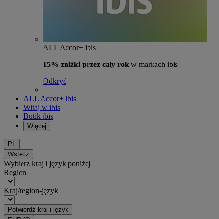
ALL Accor+ ibis
15% zniżki przez cały rok
w markach ibis
Odkryć
ALL Accor+ ibis
Witaj w ibis
Butik ibis
Więcej
PL
Wstecz
Wybierz kraj i język poniżej
Region
Kraj/region-język
Potwierdź kraj i język