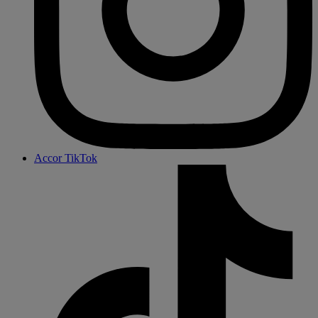
Accor TikTok