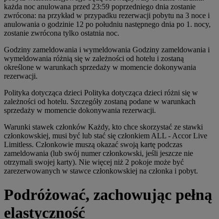
każda noc anulowana przed 23:59 poprzedniego dnia zostanie
zwrócona: na przykład w przypadku rezerwacji pobytu na 3 noce i
anulowania o godzinie 12 po południu następnego dnia po 1. nocy,
zostanie zwrócona tylko ostatnia noc.
Godziny zameldowania i wymeldowania Godziny zameldowania i
wymeldowania różnią się w zależności od hotelu i zostaną
określone w warunkach sprzedaży w momencie dokonywania
rezerwacji.
Polityka dotycząca dzieci Polityka dotycząca dzieci różni się w
zależności od hotelu. Szczegóły zostaną podane w warunkach
sprzedaży w momencie dokonywania rezerwacji.
Warunki stawek członków Każdy, kto chce skorzystać ze stawki
członkowskiej, musi być lub stać się członkiem ALL - Accor Live
Limitless. Członkowie muszą okazać swoją kartę podczas
zameldowania (lub swój numer członkowski, jeśli jeszcze nie
otrzymali swojej karty). Nie więcej niż 2 pokoje może być
zarezerwowanych w stawce członkowskiej na członka i pobyt.
Podróżować, zachowując pełną
elastyczność