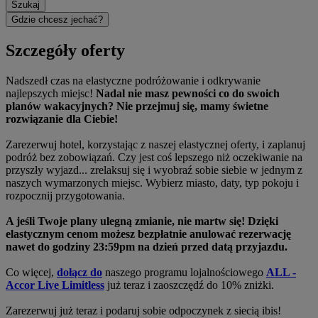
Szukaj
Gdzie chcesz jechać?
Szczegóły oferty
Nadszedł czas na elastyczne podróżowanie i odkrywanie
najlepszych miejsc!
Nadal nie masz pewności co do swoich
planów wakacyjnych? Nie przejmuj się, mamy świetne
rozwiązanie dla Ciebie!
Zarezerwuj hotel, korzystając z naszej elastycznej oferty, i zaplanuj
podróż bez zobowiązań. Czy jest coś lepszego niż oczekiwanie na
przyszły wyjazd... zrelaksuj się i wyobraź sobie siebie w jednym z
naszych wymarzonych miejsc. Wybierz miasto, daty, typ pokoju i
rozpocznij przygotowania.
A jeśli Twoje plany ulegną zmianie, nie martw się! Dzięki
elastycznym cenom możesz bezpłatnie anulować rezerwację
nawet do godziny 23:59pm na dzień przed datą przyjazdu.
Co więcej,
dołącz do
naszego programu lojalnościowego
ALL -
Accor Live Limitless
już teraz i zaoszczędź do 10% zniżki.
Zarezerwuj już teraz i podaruj sobie odpoczynek z siecią ibis!