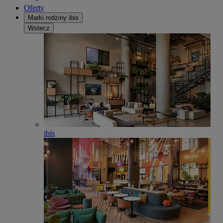
Oferty
Marki rodziny ibis
Wstecz
ibis