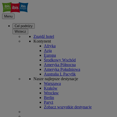
Menu
Cel podróży
Wstecz
Znajdź hotel
Kontynent
Afryka
Azja
Europa
Środkowy Wschód
Ameryka Północna
Ameryka Południowa
Australia L Pacyfik
Nasze najlepsze destynacje
Warszawa
Kraków
Wrocław
Berlin
Paryż
Zobacz wszystkie destynacje