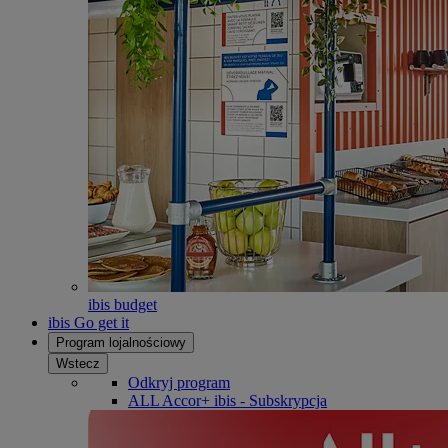
ibis budget
ibis Go get it
Program lojalnościowy
Wstecz
Odkryj program
ALL Accor+ ibis - Subskrypcja