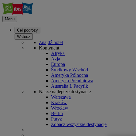
Menu
Cel podróży
Wstecz
Znajdź hotel
Kontynent
Afryka
Azja
Europa
Środkowy Wschód
Ameryka Północna
Ameryka Południowa
Australia L Pacyfik
Nasze najlepsze destynacje
Warszawa
Kraków
Wrocław
Berlin
Paryż
Zobacz wszystkie destynacje