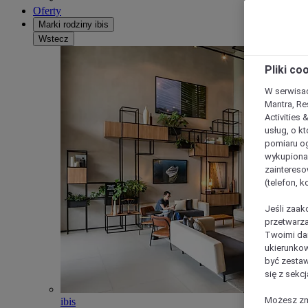
Oferty
Marki rodziny ibis
Wstecz
Pliki co
W serwisac
Mantra, Re
Activities 
usług, o kt
pomiaru og
wykupiona;
zaintereso
(telefon, 
Jeśli zaak
przetwarza
Twoimi dan
ukierunkow
być zestaw
się z sekcj
Możesz zmi
ibis