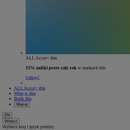
ALL Accor+ ibis
15% zniżki przez cały rok
w markach ibis
Odkryć
ALL Accor+ ibis
Witaj w ibis
Butik ibis
Więcej
EN
Wstecz
Wybierz kraj i język poniżej