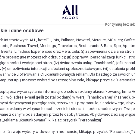
Kontynuuj bez ud
okie i dane osobowe
h internetowych ALL, hotelF1, ibis, Pullman, Novotel, Mercure, MGallery, Sofit
sorts, Business Travel, Meetings, Travelpros, Restaurants & Bars, Spa, Apartme
& Events, Limitless Experiences oraz Hera, celu: (i) zapewnienia działania stron
óre prosisz (nie możesz ich odrzucić); (ii) poprawy i personalizacji funkcji stron;
lądalności i wydajności stron; (iv) świadczenia usługi "cashback”, jeśli zosta
 (v) umożliwienia interakcji z sieciami społecznościowymi; (vi) ustalenia prof
wań w celu oferowania Ci ukierunkowanych reklam. Dla każdego ze swoich u
komputer itp.) możesz wybrać poszczególne cele, klikając przycisk "Personaliz
ceptujesz wykorzystanie informacji do celów reklamy ukierunkowanej, firma A
ć Twój adres e-mail (jeśli został podany) w wersji "shashowanej” (hashed), 
ymi dotyczącymi przeglądania, rezerwacji i programu lojalnościowego, aby w
ane reklamy w witrynach osób trzecich i sieciach społecznościowych. Twoj
iane z danymi posiadanymi przez te osoby trzecie. Aby dowiedzieć się więce
ą „reklama ukierunkowana”, klikając przycisk "Personalizuj”.
enić swoje wybory w dowolnym momencie, klikając przycisk "Personalizuj” 