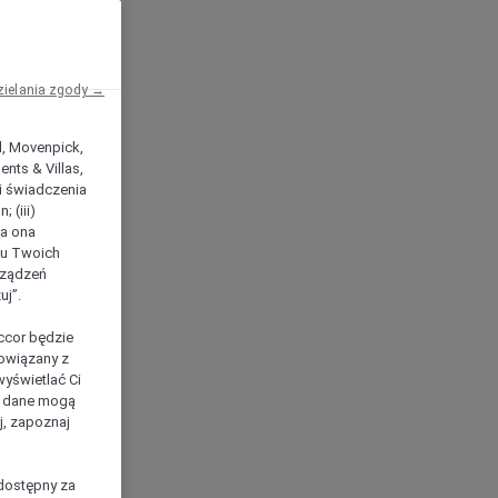
zielania zgody →
el, Movenpick,
nts & Villas,
 i świadczenia
 (iii)
ła ona
ilu Twoich
rządzeń
uj”.
ccor będzie
powiązany z
yświetlać Ci
e dane mogą
j, zapoznaj
dostępny za