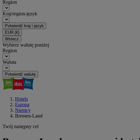
Region
Kraj/region-język
Potwierdź kraj i język
EUR
(€)
Wstecz
Wybierz walutę poniżej
Region
Waluta
Potwierdź walutę
Hotels
Europa
Niemcy
Bremen-Land
Twój następny cel