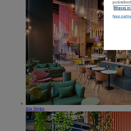
pośrednict
Więcej i
Nasi partn
ibis Styles