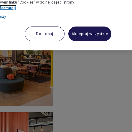
wem linku "Cookies” w dolnej części strony.
nformacji
erzy
Dostosuj
Akceptuj wszystkie