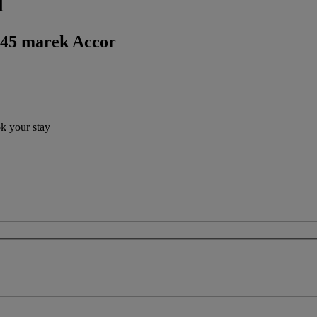
l
 45 marek Accor
ok your stay