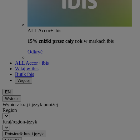
ALL Accor+ ibis
15% zniżki przez cały rok
w markach ibis
Odkryć
ALL Accor+ ibis
Witaj w ibis
Butik ibis
Więcej
EN
Wstecz
Wybierz kraj i język poniżej
Region
Kraj/region-język
Potwierdź kraj i język