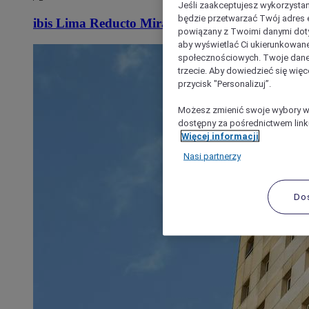
Jeśli zaakceptujesz wykorzystan
będzie przetwarzać Twój adres e-
ibis Lima Reducto Miraflores
powiązany z Twoimi danymi doty
aby wyświetlać Ci ukierunkowane
społecznościowych. Twoje dane
trzecie. Aby dowiedzieć się więc
przycisk "Personalizuj”.
Możesz zmienić swoje wybory w 
dostępny za pośrednictwem linku
Więcej informacji
Nasi partnerzy
Do