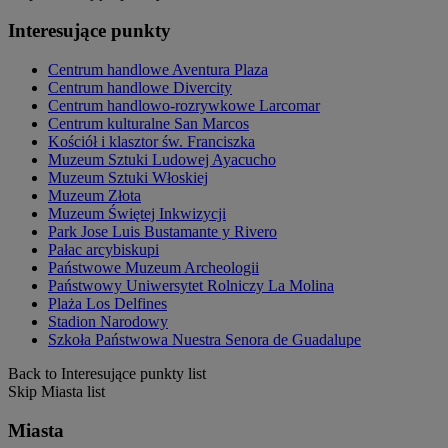
Interesujące punkty
Centrum handlowe Aventura Plaza
Centrum handlowe Divercity
Centrum handlowo-rozrywkowe Larcomar
Centrum kulturalne San Marcos
Kościół i klasztor św. Franciszka
Muzeum Sztuki Ludowej Ayacucho
Muzeum Sztuki Włoskiej
Muzeum Złota
Muzeum Świętej Inkwizycji
Park Jose Luis Bustamante y Rivero
Pałac arcybiskupi
Państwowe Muzeum Archeologii
Państwowy Uniwersytet Rolniczy La Molina
Plaża Los Delfines
Stadion Narodowy
Szkoła Państwowa Nuestra Senora de Guadalupe
Back to Interesujące punkty list
Skip Miasta list
Miasta