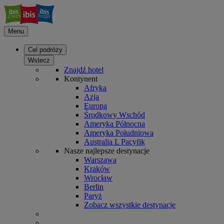
Menu
Cel podróży
Wstecz
Znajdź hotel
Kontynent
Afryka
Azja
Europa
Środkowy Wschód
Ameryka Północna
Ameryka Południowa
Australia L Pacyfik
Nasze najlepsze destynacje
Warszawa
Kraków
Wrocław
Berlin
Paryż
Zobacz wszystkie destynacje