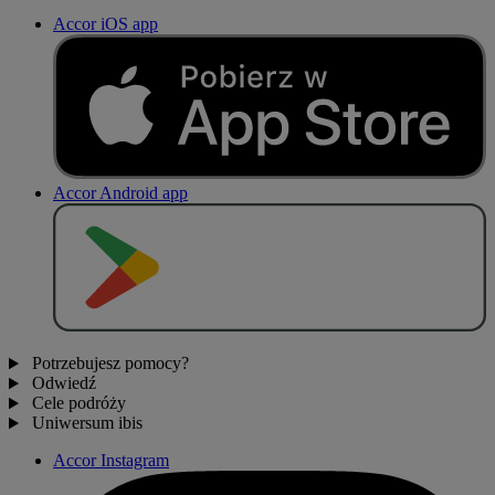
Accor iOS app
Accor Android app
P
O
B
I
E
R
Z Z
Potrzebujesz pomocy?
Odwiedź
Cele podróży
Uniwersum ibis
Accor Instagram