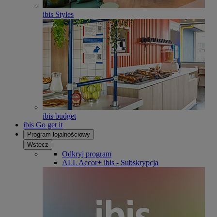
ibis Styles
ibis budget
ibis Go get it
Program lojalnościowy
Wstecz
Odkryj program
ALL Accor+ ibis - Subskrypcja