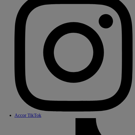
Accor TikTok