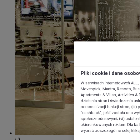
Pliki cookie i dane osob
W serwisach internetowych ALL, ho
Movenpick, Mantra, Resorts, Busi
Apartments & Villas, Activities &
działania stron i świadczenia usł
personalizacji funkcji stron; (iii
"cashback”, jeśli została ona wyk
społecznościowymi; (vi) ustalen
ukierunkowanych reklam. Dla ka
wybrać poszczególne cele, klikaj
/ 5