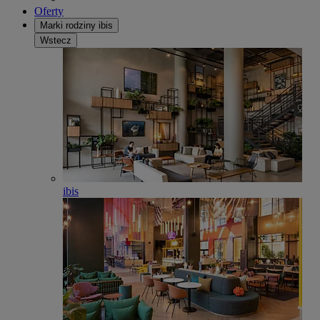
Oferty
Marki rodziny ibis
Wstecz
ibis