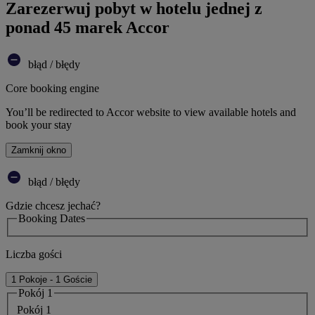
Zarezerwuj pobyt w hotelu jednej z
ponad 45 marek Accor
błąd / błędy
Core booking engine
You’ll be redirected to Accor website to view available hotels and
book your stay
Zamknij okno
błąd / błędy
Gdzie chcesz jechać?
Booking Dates
Liczba gości
1 Pokoje - 1 Goście
Pokój 1
Pokój 1