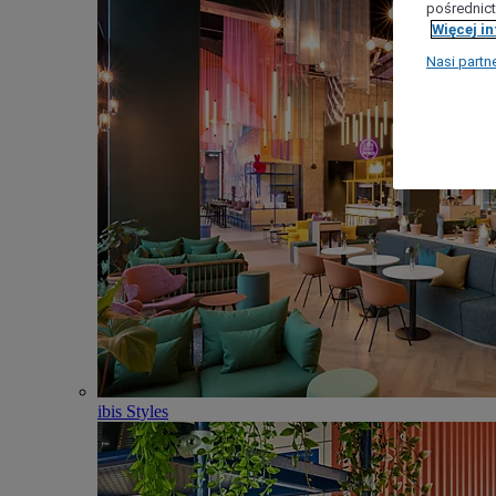
pośrednict
Więcej i
Nasi partn
ibis Styles