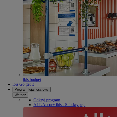
ibis budget
ibis Go get it
Program lojalnościowy
Wstecz
Odkryj program
ALL Accor+ ibis - Subskrypcja