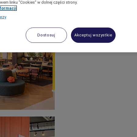
wem linku "Cookies” w dolnej części strony.
nformacji
erzy
Dostosuj
Akceptuj wszystkie