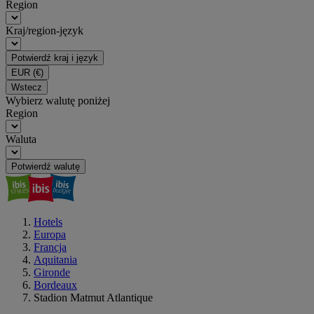
Region
Kraj/region-język
Potwierdź kraj i język
EUR
(€)
Wstecz
Wybierz walutę poniżej
Region
Waluta
Potwierdź walutę
Hotels
Europa
Francja
Aquitania
Gironde
Bordeaux
Stadion Matmut Atlantique