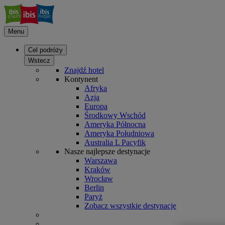
Menu
Cel podróży
Wstecz
Znajdź hotel
Kontynent
Afryka
Azja
Europa
Środkowy Wschód
Ameryka Północna
Ameryka Południowa
Australia L Pacyfik
Nasze najlepsze destynacje
Warszawa
Kraków
Wrocław
Berlin
Paryż
Zobacz wszystkie destynacje