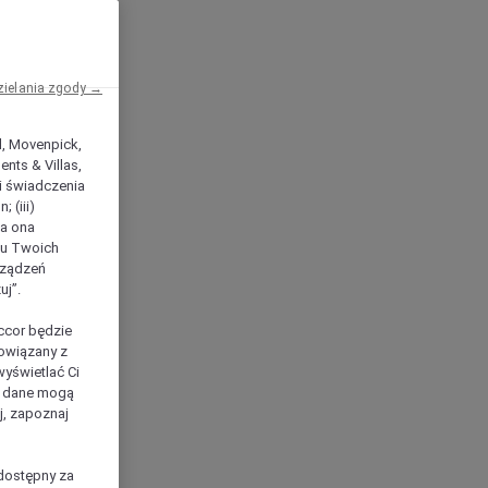
zielania zgody →
el, Movenpick,
nts & Villas,
 i świadczenia
 (iii)
ła ona
ilu Twoich
rządzeń
uj”.
ccor będzie
powiązany z
yświetlać Ci
e dane mogą
j, zapoznaj
dostępny za