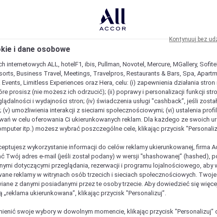
Kontynuuj bez ud
okie i dane osobowe
h internetowych ALL, hotelF1, ibis, Pullman, Novotel, Mercure, MGallery, Sofit
sorts, Business Travel, Meetings, Travelpros, Restaurants & Bars, Spa, Apartme
& Events, Limitless Experiences oraz Hera, celu: (i) zapewnienia działania stron
óre prosisz (nie możesz ich odrzucić); (ii) poprawy i personalizacji funkcji stron;
lądalności i wydajności stron; (iv) świadczenia usługi "cashback”, jeśli zosta
 (v) umożliwienia interakcji z sieciami społecznościowymi; (vi) ustalenia prof
wań w celu oferowania Ci ukierunkowanych reklam. Dla każdego ze swoich u
komputer itp.) możesz wybrać poszczególne cele, klikając przycisk "Personaliz
ceptujesz wykorzystanie informacji do celów reklamy ukierunkowanej, firma A
ć Twój adres e-mail (jeśli został podany) w wersji "shashowanej” (hashed), 
ymi dotyczącymi przeglądania, rezerwacji i programu lojalnościowego, aby w
ane reklamy w witrynach osób trzecich i sieciach społecznościowych. Twoj
iane z danymi posiadanymi przez te osoby trzecie. Aby dowiedzieć się więce
ą „reklama ukierunkowana”, klikając przycisk "Personalizuj”.
enić swoje wybory w dowolnym momencie, klikając przycisk "Personalizuj” 