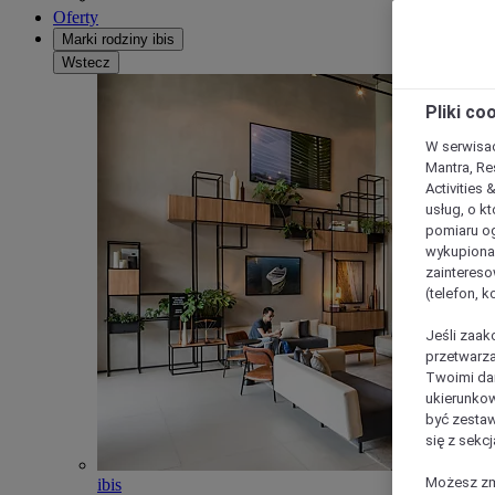
Oferty
Marki rodziny ibis
Wstecz
Pliki co
W serwisac
Mantra, Re
Activities 
usług, o kt
pomiaru og
wykupiona;
zaintereso
(telefon, 
Jeśli zaak
przetwarza
Twoimi dan
ukierunkow
być zestaw
się z sekcj
Możesz zmi
ibis