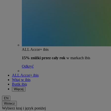
ALL Accor+ ibis
15% zniżki przez cały rok
w markach ibis
Odkryć
ALL Accor+ ibis
Witaj w ibis
Butik ibis
Więcej
EN
Wstecz
Wybierz kraj i język poniżej