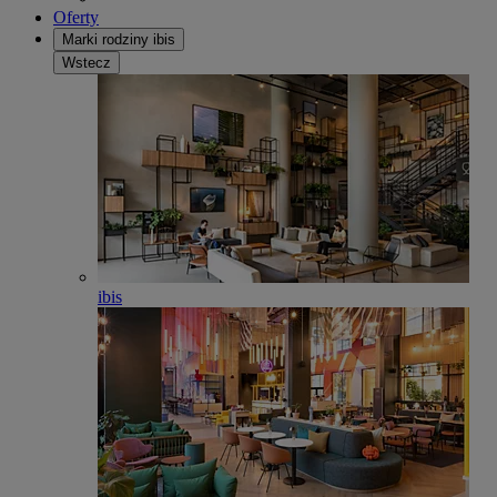
Oferty
Marki rodziny ibis
Wstecz
ibis