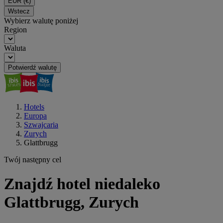
EUR
(€)
Wstecz
Wybierz walutę poniżej
Region
Waluta
Potwierdź walutę
Hotels
Europa
Szwajcaria
Zurych
Glattbrugg
Twój następny cel
Znajdź hotel niedaleko
Glattbrugg, Zurych