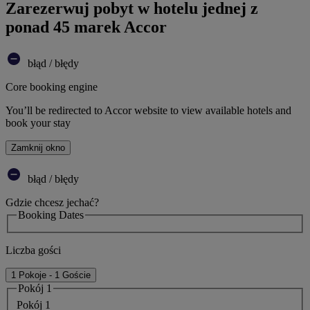
Zarezerwuj pobyt w hotelu jednej z
ponad 45 marek Accor
błąd / błędy
Core booking engine
You’ll be redirected to Accor website to view available hotels and
book your stay
Zamknij okno
błąd / błędy
Gdzie chcesz jechać?
Booking Dates
Liczba gości
1 Pokoje - 1 Goście
Pokój 1
Pokój 1