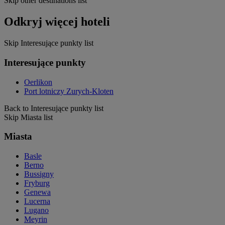
Skip other destinations list
Odkryj więcej hoteli
Skip Interesujące punkty list
Interesujące punkty
Oerlikon
Port lotniczy Zurych-Kloten
Back to Interesujące punkty list
Skip Miasta list
Miasta
Basle
Berno
Bussigny
Fryburg
Genewa
Lucerna
Lugano
Meyrin