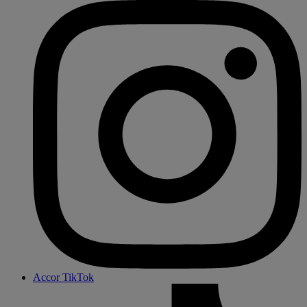
Accor TikTok