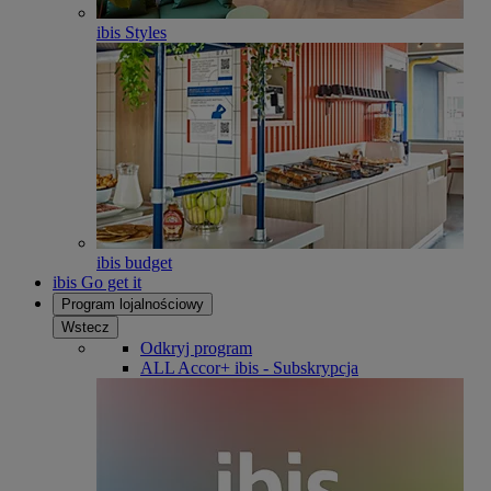
ibis Styles
ibis budget
ibis Go get it
Program lojalnościowy
Wstecz
Odkryj program
ALL Accor+ ibis - Subskrypcja