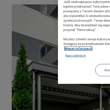
Jeśli zaakceptujesz wykorzystan
będzie przetwarzać Twój adres e-
powiązany z Twoimi danymi doty
aby wyświetlać Ci ukierunkowane
społecznościowych. Twoje dane
trzecie. Aby dowiedzieć się więc
przycisk "Personalizuj”.
Możesz zmienić swoje wybory w 
dostępny za pośrednictwem linku
Więcej informacji
Nasi partnerzy
Do