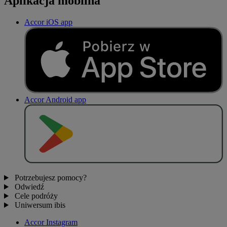
Aplikacja mobilna
Accor iOS app
Accor Android app
P
O
B
I
E
R
Z Z
Potrzebujesz pomocy?
Odwiedź
Cele podróży
Uniwersum ibis
Accor Instagram