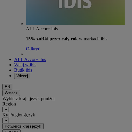
ALL Accor+ ibis
15% zniżki przez cały rok
w markach ibis
Odkryć
ALL Accor+ ibis
Witaj w ibis
Butik ibis
Więcej
EN
Wstecz
Wybierz kraj i język poniżej
Region
Kraj/region-język
Potwierdź kraj i język