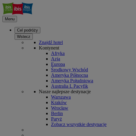
Menu
Cel podróży
Wstecz
Znajdź hotel
Kontynent
Afryka
Azja
Europa
Środkowy Wschód
Ameryka Północna
Ameryka Południowa
Australia L Pacyfik
Nasze najlepsze destynacje
Warszawa
Kraków
Wrocław
Berlin
Paryż
Zobacz wszystkie destynacje