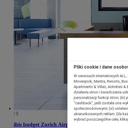
Pliki cookie i dane osob
W serwisach internetowych ALL, ho
Movenpick, Mantra, Resorts, Busi
Apartments & Villas, Activities &
działania stron i świadczenia usł
personalizacji funkcji stron; (iii
"cashback”, jeśli została ona wyk
społecznościowymi; (vi) ustalen
/ 5
ukierunkowanych reklam. Dla ka
wybrać poszczególne cele, klikaj
ibis budget Zurich Airport