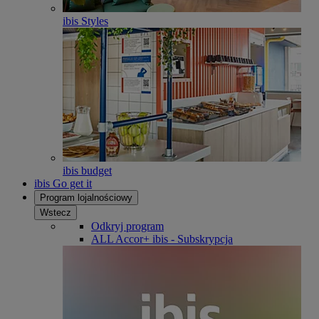
ibis Styles
ibis budget
ibis Go get it
Program lojalnościowy
Wstecz
Odkryj program
ALL Accor+ ibis - Subskrypcja