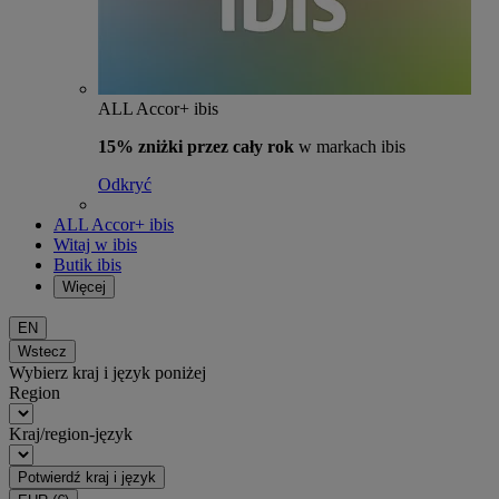
ALL Accor+ ibis
15% zniżki przez cały rok
w markach ibis
Odkryć
ALL Accor+ ibis
Witaj w ibis
Butik ibis
Więcej
EN
Wstecz
Wybierz kraj i język poniżej
Region
Kraj/region-język
Potwierdź kraj i język