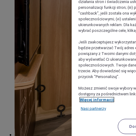
działania stron i świadczenia usł
personalizacji funkcji stron; (iii
"cashback”, jeśli została ona wyk
społecznościowymi; (vi) ustalen
ukierunkowanych reklam. Dla ka
wybrać poszczególne cele, klikaj
Jeśli zaakceptujesz wykorzystan
będzie przetwarzać Twój adres e-
powiązany z Twoimi danymi doty
aby wyświetlać Ci ukierunkowane
społecznościowych. Twoje dane
trzecie. Aby dowiedzieć się więc
przycisk "Personalizuj”.
Możesz zmienić swoje wybory w 
dostępny za pośrednictwem linku
Więcej informacji
Nasi partnerzy
Do