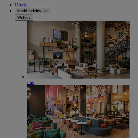
Oferty
Marki rodziny ibis
Wstecz
ibis