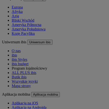
Europa
Afryka
Azja
Bliski Wschód
Ameryka Północna
Ameryka Południowa
Kraje Pacyfiku
Uniwersum ibis
Uniwersum ibis
O nas
ibis
ibis Styles
ibis budget
Program lojalnościowy
ALL PLUS ibis
Butik ibis
Wszystkie języki
Mapa strony
Aplikacja mobilna
Aplikacja mobilna
Aplikacja na iOS
Aplikacja na Androida