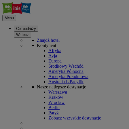
Menu
Cel podróży
Wstecz
Znajdź hotel
Kontynent
Afryka
Azja
Europa
Środkowy Wschód
Ameryka Północna
Ameryka Południowa
Australia L Pacyfik
Nasze najlepsze destynacje
Warszawa
Kraków
Wrocław
Berlin
Paryż
Zobacz wszystkie destynacje