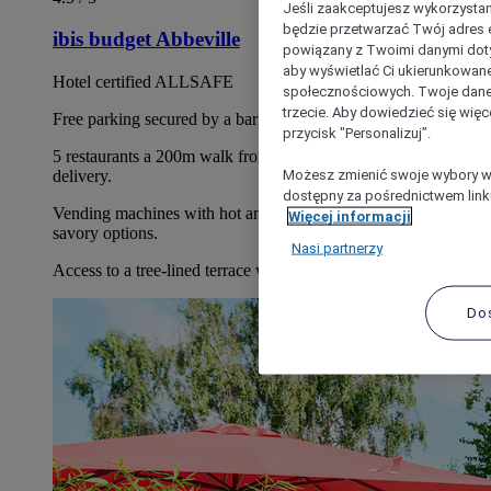
Jeśli zaakceptujesz wykorzystan
będzie przetwarzać Twój adres e-
ibis budget Abbeville
powiązany z Twoimi danymi doty
aby wyświetlać Ci ukierunkowane
Hotel certified ALLSAFE
społecznościowych. Twoje dane
trzecie. Aby dowiedzieć się więc
Free parking secured by a barrier
przycisk "Personalizuj”.
5 restaurants a 200m walk from the hotel and pizzas for
Możesz zmienić swoje wybory w 
delivery.
dostępny za pośrednictwem linku
Vending machines with hot and cold drinks and sweet and
Więcej informacji
savory options.
Nasi partnerzy
Access to a tree-lined terrace with garden lounge
Do