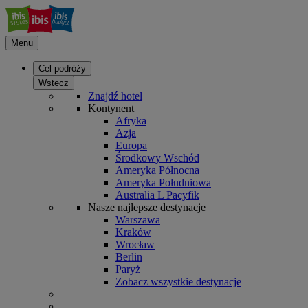
Menu
Cel podróży
Wstecz
Znajdź hotel
Kontynent
Afryka
Azja
Europa
Środkowy Wschód
Ameryka Północna
Ameryka Południowa
Australia L Pacyfik
Nasze najlepsze destynacje
Warszawa
Kraków
Wrocław
Berlin
Paryż
Zobacz wszystkie destynacje