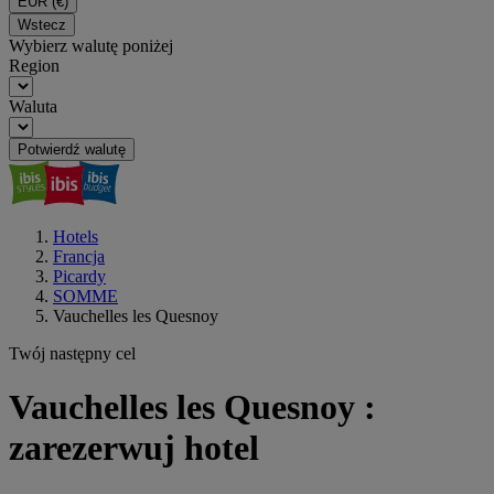
EUR
(€)
Wstecz
Wybierz walutę poniżej
Region
Waluta
Potwierdź walutę
Hotels
Francja
Picardy
SOMME
Vauchelles les Quesnoy
Twój następny cel
Vauchelles les Quesnoy :
zarezerwuj hotel