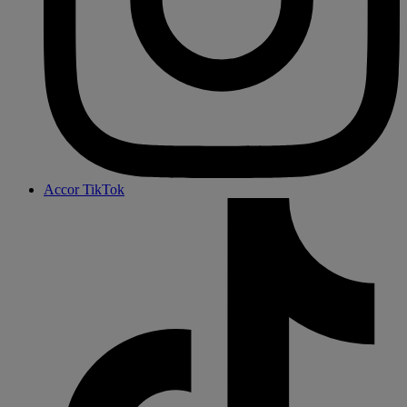
Accor TikTok