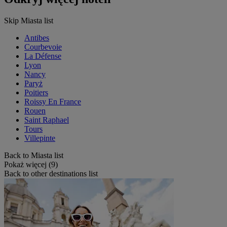
Skip Miasta list
Antibes
Courbevoie
La Défense
Lyon
Nancy
Paryż
Poitiers
Roissy En France
Rouen
Saint Raphael
Tours
Villepinte
Back to Miasta list
Pokaż więcej (9)
Back to other destinations list