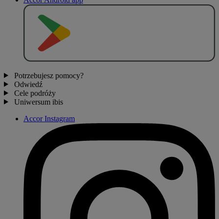
P
O
B
I
E
R
Z Z
Potrzebujesz pomocy?
Odwiedź
Cele podróży
Uniwersum ibis
Accor Instagram