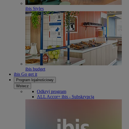
ibis Styles
ibis budget
ibis Go get it
Program lojalnościowy
Wstecz
Odkryj program
ALL Accor+ ibis - Subskrypcja