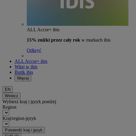
ALL Accor+ ibis
15% zniżki przez cały rok
w markach ibis
Odkryć
ALL Accor+ ibis
Witaj w ibis
Butik ibis
Więcej
EN
Wstecz
Wybierz kraj i język poniżej
Region
Kraj/region-język
Potwierdź kraj i język