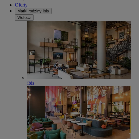
Oferty
Marki rodziny ibis
Wstecz
ibis