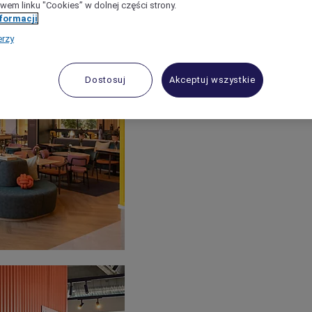
wem linku "Cookies” w dolnej części strony.
nformacji
erzy
Dostosuj
Akceptuj wszystkie