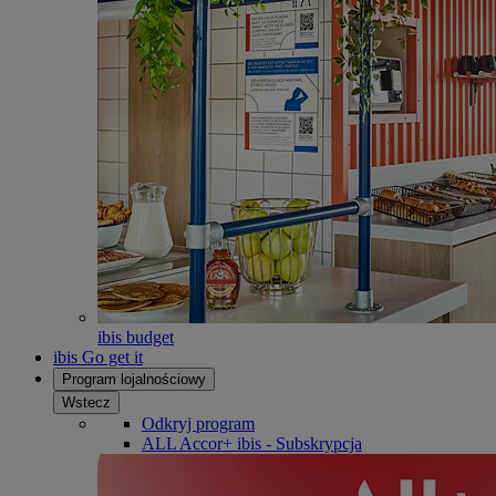
ibis budget
ibis Go get it
Program lojalnościowy
Wstecz
Odkryj program
ALL Accor+ ibis - Subskrypcja