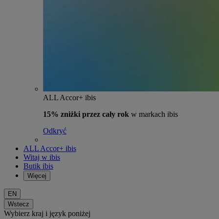
ALL Accor+ ibis
15% zniżki przez cały rok
w markach ibis
Odkryć
ALL Accor+ ibis
Witaj w ibis
Butik ibis
Więcej
EN
Wstecz
Wybierz kraj i język poniżej