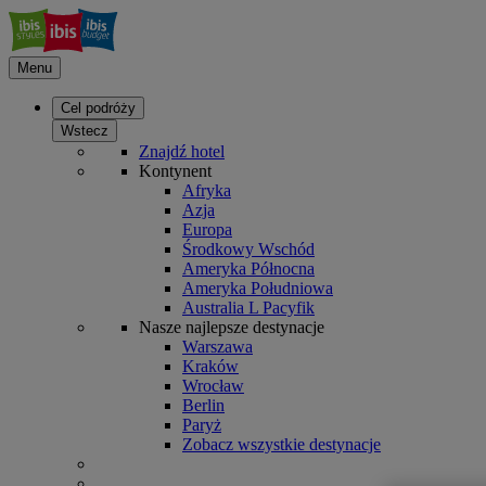
Menu
Cel podróży
Wstecz
Znajdź hotel
Kontynent
Afryka
Azja
Europa
Środkowy Wschód
Ameryka Północna
Ameryka Południowa
Australia L Pacyfik
Nasze najlepsze destynacje
Warszawa
Kraków
Wrocław
Berlin
Paryż
Zobacz wszystkie destynacje