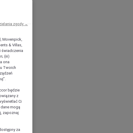
zielania zgody →
el, Movenpick,
nts & Villas,
 i świadczenia
 (iii)
ła ona
ilu Twoich
rządzeń
uj”.
ccor będzie
powiązany z
yświetlać Ci
e dane mogą
j, zapoznaj
dostępny za