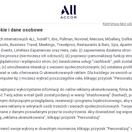
Kontynuuj bez ud
okie i dane osobowe
h internetowych ALL, hotelF1, ibis, Pullman, Novotel, Mercure, MGallery, Sofit
sorts, Business Travel, Meetings, Travelpros, Restaurants & Bars, Spa, Apartme
& Events, Limitless Experiences oraz Hera, celu: (i) zapewnienia działania stron
óre prosisz (nie możesz ich odrzucić); (ii) poprawy i personalizacji funkcji stron;
lądalności i wydajności stron; (iv) świadczenia usługi "cashback”, jeśli zosta
 (v) umożliwienia interakcji z sieciami społecznościowymi; (vi) ustalenia prof
wań w celu oferowania Ci ukierunkowanych reklam. Dla każdego ze swoich u
komputer itp.) możesz wybrać poszczególne cele, klikając przycisk "Personaliz
ceptujesz wykorzystanie informacji do celów reklamy ukierunkowanej, firma A
ć Twój adres e-mail (jeśli został podany) w wersji "shashowanej” (hashed), 
ymi dotyczącymi przeglądania, rezerwacji i programu lojalnościowego, aby w
ane reklamy w witrynach osób trzecich i sieciach społecznościowych. Twoj
iane z danymi posiadanymi przez te osoby trzecie. Aby dowiedzieć się więce
ą „reklama ukierunkowana”, klikając przycisk "Personalizuj”.
enić swoje wybory w dowolnym momencie, klikając przycisk "Personalizuj” 