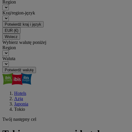
Region
Kraj/region-język
Potwierdź kraj i język
EUR
(€)
Wstecz
Wybierz walutę poniżej
Region
Waluta
Potwierdź walutę
Hotels
Azja
Japonia
Tokio
Twój następny cel