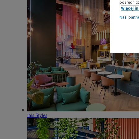
pośrednict
Więcej i
Nasi partn
ibis Styles