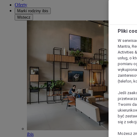
Oferty
Marki rodziny ibis
Wstecz
Pliki co
W serwisac
Mantra, Re
Activities 
usług, o kt
pomiaru og
wykupiona;
zaintereso
(telefon, 
Jeśli zaak
przetwarza
Twoimi dan
ukierunkow
być zestaw
się z sekcj
Możesz zmi
ibis