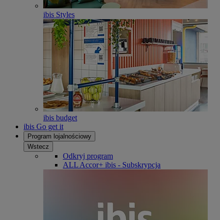
ibis Styles
ibis budget
ibis Go get it
Program lojalnościowy
Wstecz
Odkryj program
ALL Accor+ ibis - Subskrypcja