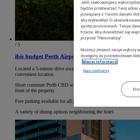
Jeśli zaakceptujesz wykorzystan
będzie przetwarzać Twój adres e-
powiązany z Twoimi danymi doty
aby wyświetlać Ci ukierunkowane
społecznościowych. Twoje dane
trzecie. Aby dowiedzieć się więc
przycisk "Personalizuj”.
/ 5
Możesz zmienić swoje wybory w 
dostępny za pośrednictwem linku
ibis budget Perth Airport
Więcej informacji
Located a 5-minute drive away from Perth Airport in a
Nasi partnerzy
convenient location
Short commute Perth CBD with a direct bus stopping at the
Do
front of the property
Free parking available for all guests
A variety of dining options neighbouring the hotel