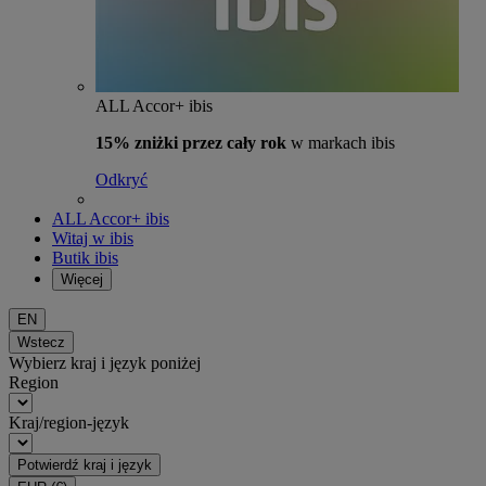
ALL Accor+ ibis
15% zniżki przez cały rok
w markach ibis
Odkryć
ALL Accor+ ibis
Witaj w ibis
Butik ibis
Więcej
EN
Wstecz
Wybierz kraj i język poniżej
Region
Kraj/region-język
Potwierdź kraj i język