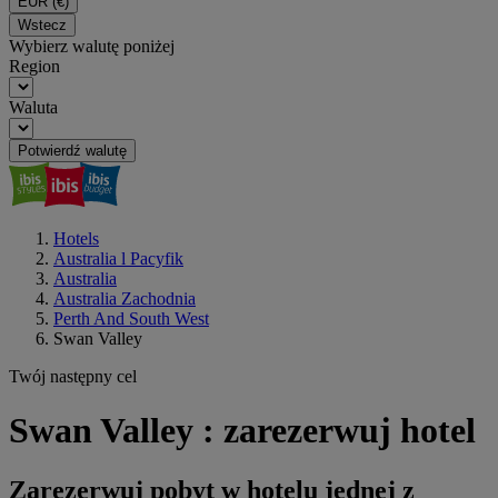
EUR
(€)
Wstecz
Wybierz walutę poniżej
Region
Waluta
Potwierdź walutę
Hotels
Australia l Pacyfik
Australia
Australia Zachodnia
Perth And South West
Swan Valley
Twój następny cel
Swan Valley : zarezerwuj hotel
Zarezerwuj pobyt w hotelu jednej z