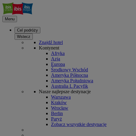
Menu
Cel podróży
Wstecz
Znajdź hotel
Kontynent
Afryka
Azja
Europa
Środkowy Wschód
Ameryka Północna
Ameryka Południowa
Australia L Pacyfik
Nasze najlepsze destynacje
Warszawa
Kraków
Wrocław
Berlin
Paryż
Zobacz wszystkie destynacje