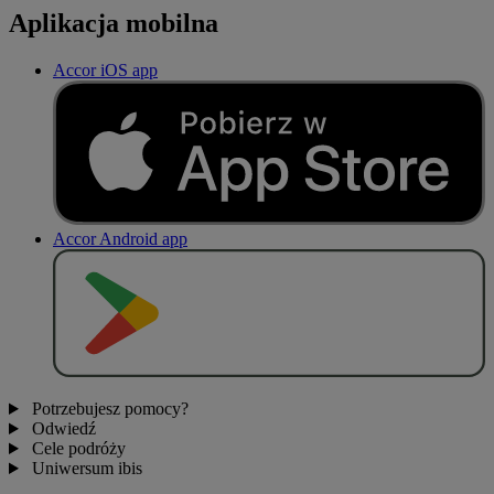
Aplikacja mobilna
Accor iOS app
Accor Android app
P
O
B
I
E
R
Z Z
Potrzebujesz pomocy?
Odwiedź
Cele podróży
Uniwersum ibis