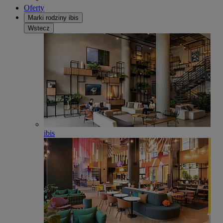
Oferty
Marki rodziny ibis
Wstecz
ibis