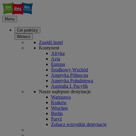
Menu
Cel podróży
Wstecz
Znajdź hotel
Kontynent
Afryka
Azja
Europa
Środkowy Wschód
Ameryka Północna
Ameryka Południowa
Australia L Pacyfik
Nasze najlepsze destynacje
Warszawa
Kraków
Wrocław
Berlin
Paryż
Zobacz wszystkie destynacje