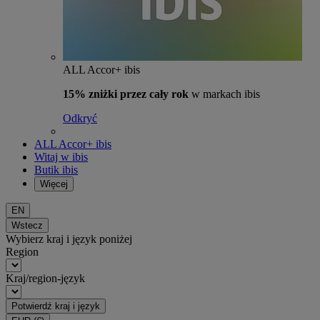
ALL Accor+ ibis
15% zniżki przez cały rok
w markach ibis
Odkryć
ALL Accor+ ibis
Witaj w ibis
Butik ibis
Więcej
EN
Wstecz
Wybierz kraj i język poniżej
Region
Kraj/region-język
Potwierdź kraj i język