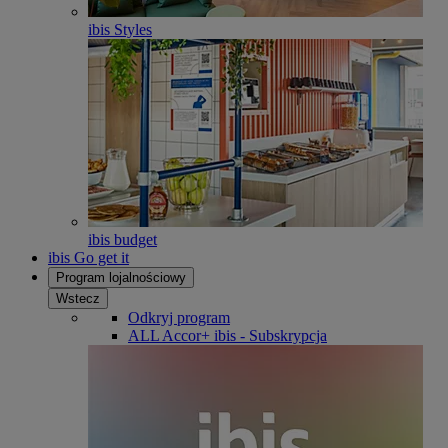
ibis Styles
ibis budget
ibis Go get it
Program lojalnościowy
Wstecz
Odkryj program
ALL Accor+ ibis - Subskrypcja