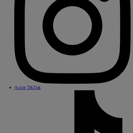
Accor TikTok