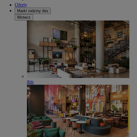
Oferty
Marki rodziny ibis
Wstecz
ibis