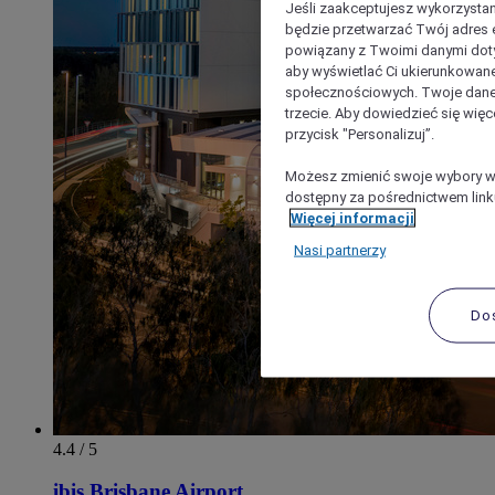
Jeśli zaakceptujesz wykorzystan
będzie przetwarzać Twój adres e-
powiązany z Twoimi danymi doty
aby wyświetlać Ci ukierunkowane
społecznościowych. Twoje dane
trzecie. Aby dowiedzieć się więc
przycisk "Personalizuj”.
Możesz zmienić swoje wybory w 
dostępny za pośrednictwem linku
Więcej informacji
Nasi partnerzy
Do
4.4 / 5
ibis Brisbane Airport