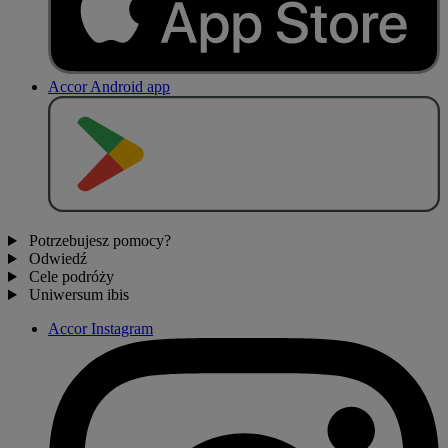
Accor Android app
P
O
B
I
E
R
Z Z
Potrzebujesz pomocy?
Odwiedź
Cele podróży
Uniwersum ibis
Accor Instagram