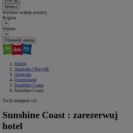
EUR
(€)
Wstecz
Wybierz walutę poniżej
Region
Waluta
Potwierdź walutę
Hotels
Australia l Pacyfik
Australia
Queensland
Sunshine Coast
Sunshine Coast
Twój następny cel
Sunshine Coast : zarezerwuj
hotel