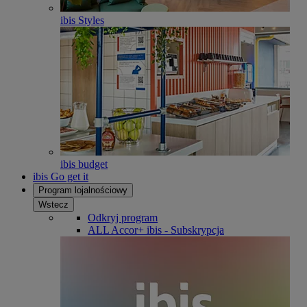
ibis Styles
ibis budget
ibis Go get it
Program lojalnościowy
Wstecz
Odkryj program
ALL Accor+ ibis - Subskrypcja