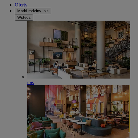
Oferty
Marki rodziny ibis
Wstecz
ibis