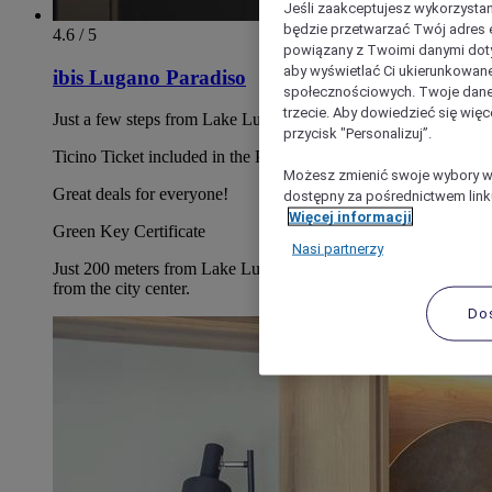
Jeśli zaakceptujesz wykorzystan
będzie przetwarzać Twój adres e-
4.6 / 5
powiązany z Twoimi danymi doty
aby wyświetlać Ci ukierunkowane
ibis Lugano Paradiso
społecznościowych. Twoje dane
trzecie. Aby dowiedzieć się więc
Just a few steps from Lake Lugano!
przycisk "Personalizuj”.
Ticino Ticket included in the Price!
Możesz zmienić swoje wybory w 
Great deals for everyone!
dostępny za pośrednictwem linku
Więcej informacji
Green Key Certificate
Nasi partnerzy
Just 200 meters from Lake Lugano and a 15-minute walk
from the city center.
Do