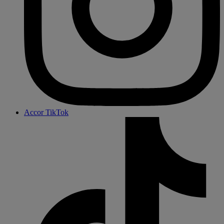
Accor TikTok