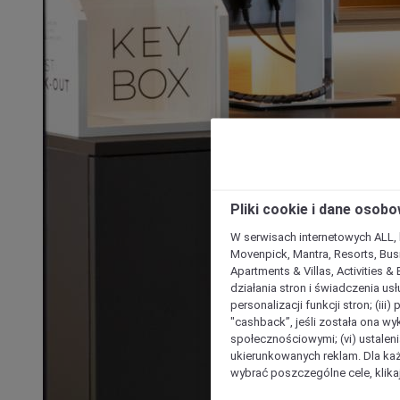
Pliki cookie i dane osob
W serwisach internetowych ALL, ho
Movenpick, Mantra, Resorts, Busi
Apartments & Villas, Activities &
działania stron i świadczenia usł
personalizacji funkcji stron; (iii
"cashback”, jeśli została ona wyk
społecznościowymi; (vi) ustalen
ukierunkowanych reklam. Dla ka
wybrać poszczególne cele, klikaj