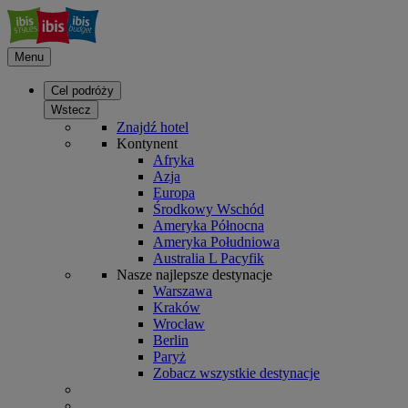
Menu
Cel podróży
Wstecz
Znajdź hotel
Kontynent
Afryka
Azja
Europa
Środkowy Wschód
Ameryka Północna
Ameryka Południowa
Australia L Pacyfik
Nasze najlepsze destynacje
Warszawa
Kraków
Wrocław
Berlin
Paryż
Zobacz wszystkie destynacje