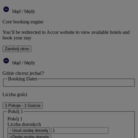
błąd / błędy
Core booking engine
You’ll be redirected to Accor website to view available hotels and
book your stay
Zamknij okno
błąd / błędy
Gdzie chcesz jechać?
Booking Dates
Liczba gości
1 Pokoje - 1 Goście
Pokój 1
Pokój 1
Liczba dorosłych
- Usuń osobę dorosłą
+Dodaj osobę dorosłą