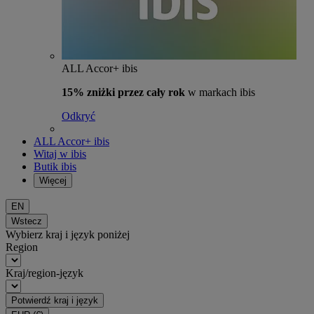
ALL Accor+ ibis
15% zniżki przez cały rok
w markach ibis
Odkryć
ALL Accor+ ibis
Witaj w ibis
Butik ibis
Więcej
EN
Wstecz
Wybierz kraj i język poniżej
Region
Kraj/region-język
Potwierdź kraj i język