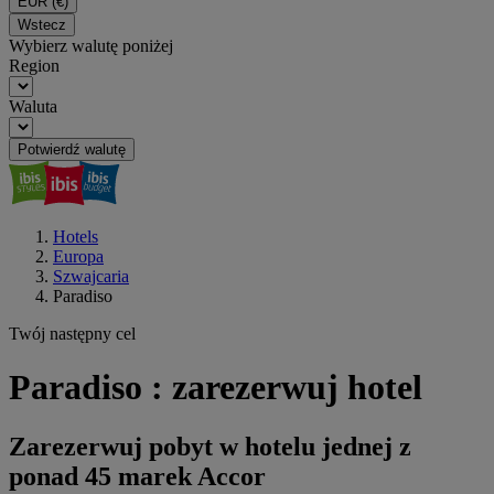
EUR
(€)
Wstecz
Wybierz walutę poniżej
Region
Waluta
Potwierdź walutę
Hotels
Europa
Szwajcaria
Paradiso
Twój następny cel
Paradiso : zarezerwuj hotel
Zarezerwuj pobyt w hotelu jednej z
ponad 45 marek Accor