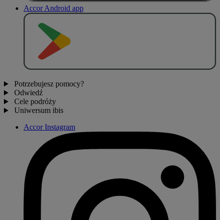
Accor Android app
P
O
B
I
E
R
Z Z
Potrzebujesz pomocy?
Odwiedź
Cele podróży
Uniwersum ibis
Accor Instagram