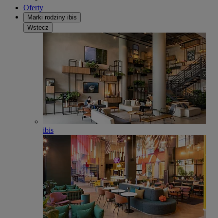
Oferty
Marki rodziny ibis
Wstecz
ibis