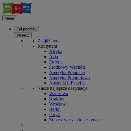
Menu
Cel podróży
Wstecz
Znajdź hotel
Kontynent
Afryka
Azja
Europa
Środkowy Wschód
Ameryka Północna
Ameryka Południowa
Australia L Pacyfik
Nasze najlepsze destynacje
Warszawa
Kraków
Wrocław
Berlin
Paryż
Zobacz wszystkie destynacje