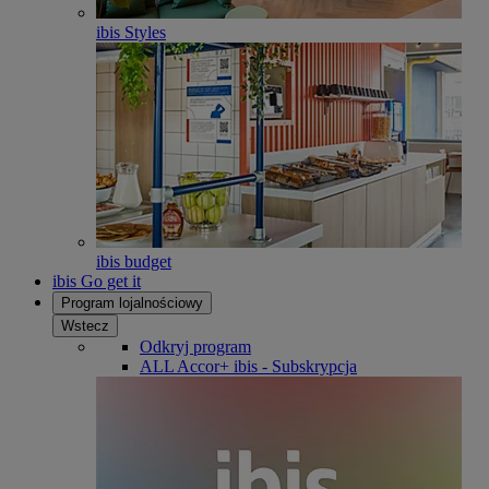
ibis Styles
ibis budget
ibis Go get it
Program lojalnościowy
Wstecz
Odkryj program
ALL Accor+ ibis - Subskrypcja