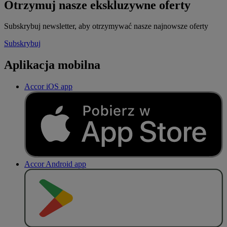
Otrzymuj nasze ekskluzywne oferty
Subskrybuj newsletter, aby otrzymywać nasze najnowsze oferty
Subskrybuj
Aplikacja mobilna
Accor iOS app
Accor Android app
P
O
B
I
E
R
Z Z