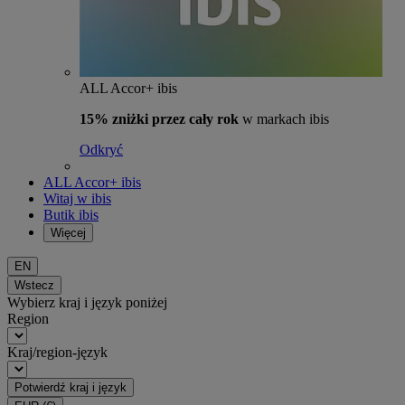
ALL Accor+ ibis
15% zniżki przez cały rok
w markach ibis
Odkryć
ALL Accor+ ibis
Witaj w ibis
Butik ibis
Więcej
EN
Wstecz
Wybierz kraj i język poniżej
Region
Kraj/region-język
Potwierdź kraj i język