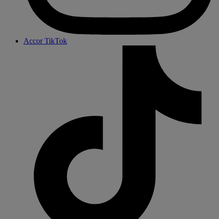
Accor TikTok