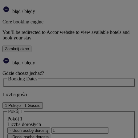
błąd / błędy
Core booking engine
You’ll be redirected to Accor website to view available hotels and
book your stay
Zamknij okno
błąd / błędy
Gdzie chcesz jechać?
Booking Dates
Liczba gości
1 Pokoje - 1 Goście
Pokój 1
Pokój 1
Liczba dorosłych
- Usuń osobę dorosłą
+Dodaj osobę dorosłą