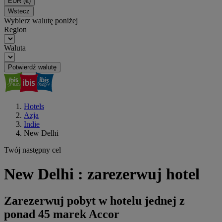
EUR
(€)
Wstecz
Wybierz walutę poniżej
Region
Waluta
Potwierdź walutę
Hotels
Azja
Indie
New Delhi
Twój następny cel
New Delhi : zarezerwuj hotel
Zarezerwuj pobyt w hotelu jednej z
ponad 45 marek Accor