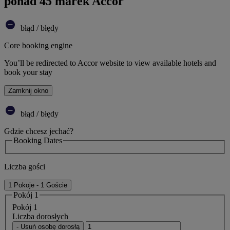
ponad 45 marek Accor
błąd / błędy
Core booking engine
You’ll be redirected to Accor website to view available hotels and
book your stay
Zamknij okno
błąd / błędy
Gdzie chcesz jechać?
Booking Dates
Liczba gości
1 Pokoje - 1 Goście
Pokój 1
Pokój 1
Liczba dorosłych
- Usuń osobę dorosłą