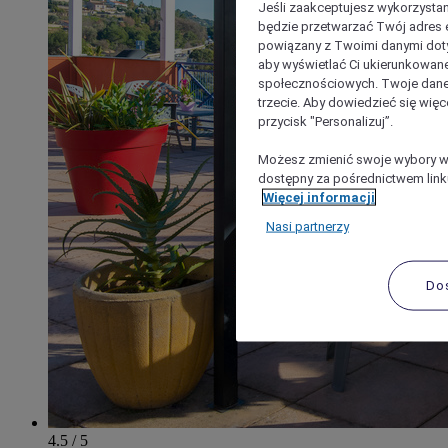
Jeśli zaakceptujesz wykorzystan
będzie przetwarzać Twój adres e-
powiązany z Twoimi danymi doty
aby wyświetlać Ci ukierunkowane
społecznościowych. Twoje dane
trzecie. Aby dowiedzieć się więc
przycisk "Personalizuj”.
Możesz zmienić swoje wybory w 
dostępny za pośrednictwem linku
Więcej informacji
Nasi partnerzy
Do
4.5 / 5