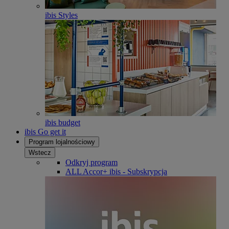
ibis Styles
ibis budget
ibis Go get it
Program lojalnościowy
Wstecz
Odkryj program
ALL Accor+ ibis - Subskrypcja