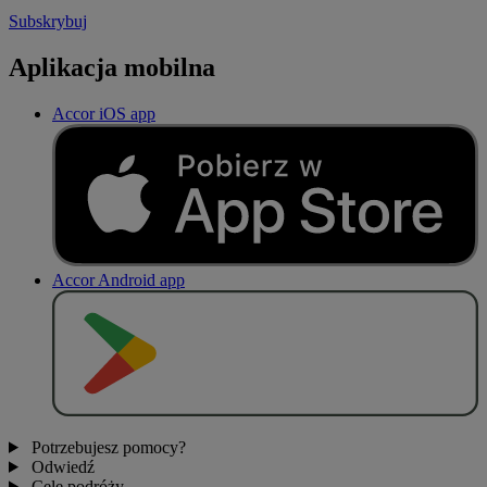
Subskrybuj
Aplikacja mobilna
Accor iOS app
Accor Android app
P
O
B
I
E
R
Z Z
Potrzebujesz pomocy?
Odwiedź
Cele podróży