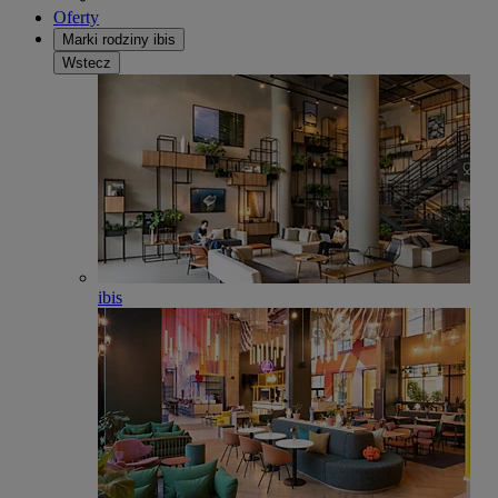
Oferty
Marki rodziny ibis
Wstecz
ibis