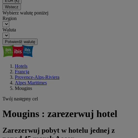
EUR
(€)
Wstecz
Wybierz walutę poniżej
Region
Waluta
Potwierdź walutę
Hotels
Francja
Provence-Alps-Riviera
Alpes Maritimes
Mougins
Twój następny cel
Mougins : zarezerwuj hotel
Zarezerwuj pobyt w hotelu jednej z