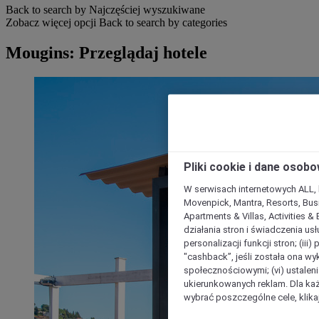
Back to search by Najczęściej wyszukiwane
Zobacz więcej opcji
Back to search by categories
Mougins: Przeglądaj hotele
Pliki cookie i dane osob
W serwisach internetowych ALL, ho
Movenpick, Mantra, Resorts, Busi
Apartments & Villas, Activities &
działania stron i świadczenia usł
personalizacji funkcji stron; (iii
"cashback”, jeśli została ona wyk
społecznościowymi; (vi) ustalen
ukierunkowanych reklam. Dla ka
wybrać poszczególne cele, klikaj