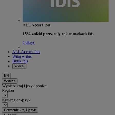
ALL Accor+ ibis
15% zniżki przez cały rok
w markach ibis
Odkryć
ALL Accor+ ibis
Witaj w ibis
Butik ibis
Więcej
EN
Wstecz
Wybierz kraj i język poniżej
Region
Kraj/region-język
Potwierdź kraj i język