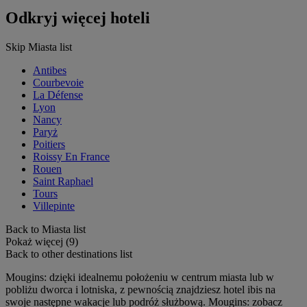
Odkryj więcej hoteli
Skip Miasta list
Antibes
Courbevoie
La Défense
Lyon
Nancy
Paryż
Poitiers
Roissy En France
Rouen
Saint Raphael
Tours
Villepinte
Back to Miasta list
Pokaż więcej (9)
Back to other destinations list
Mougins: dzięki idealnemu położeniu w centrum miasta lub w
pobliżu dworca i lotniska, z pewnością znajdziesz hotel ibis na
swoje następne wakacje lub podróż służbową. Mougins: zobacz