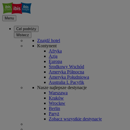
Menu
Cel podróży
Wstecz
Znajdź hotel
Kontynent
Afryka
Azja
Europa
Środkowy Wschód
Ameryka Północna
Ameryka Południowa
Australia L Pacyfik
Nasze najlepsze destynacje
Warszawa
Kraków
Wrocław
Berlin
Paryż
Zobacz wszystkie destynacje